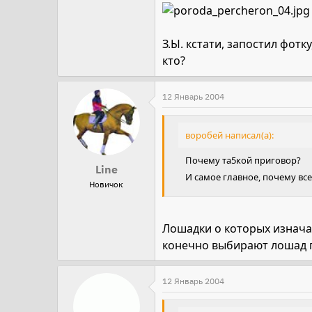
З.Ы. кстати, запостил фотк
кто?
12 Январь 2004
воробей написал(а):
Почему та5кой приговор?
Line
И самое главное, почему все с
Новичок
Лошадки о которых изначаль
конечно выбирают лошад
12 Январь 2004