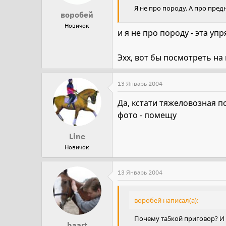
Я не про породу. А про пре
воробей
Новичок
и я не про породу - эта уп
Эхх, вот бы посмотреть на
13 Январь 2004
Да, кстати тяжеловозная п
фото - помещу
Line
Новичок
13 Январь 2004
воробей написал(а):
Почему та5кой приговор? И са
haart