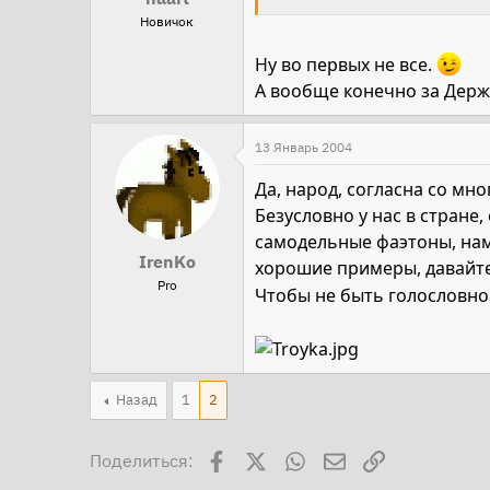
Новичок
Ну во первых не все.
А вообще конечно за Держа
13 Январь 2004
Да, народ, согласна со мно
Безусловно у нас в стране
самодельные фаэтоны, намн
IrenKo
хорошие примеры, давайте
Pro
Чтобы не быть голословной
Назад
1
2
Facebook
X
WhatsApp
Электронная поч
Ссылка
Поделиться: