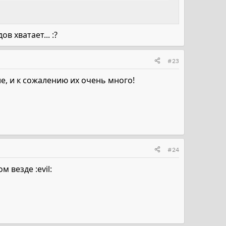
в хватает... :?
#23
ие, и к сожалению их очень много!
#24
м везде :evil: