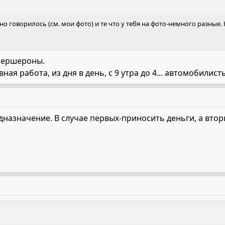
 говорилось (см. мои фото) и те что у тебя на фото-немного разные.
 першероны.
ная работа, из дня в день, с 9 утра до 4... автомобилисты
едназначение. В случае первых-приносить деньги, а вто