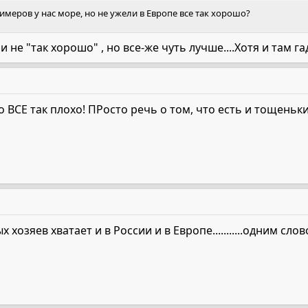
меров у нас море, но не ужели в Европе все так хорошо?
 не "так хорошо" , но все-же чуть лучше....Хотя и там гадо
то ВСЕ так плохо! ПРосто речь о том, что есть и тощеньк
хозяев хватает и в России и в Европе...........одним слово