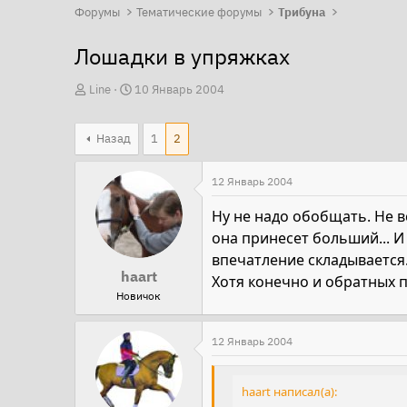
Форумы
Тематические форумы
Трибуна
Лошадки в упряжках
А
Д
Line
10 Январь 2004
в
а
т
т
Назад
1
2
о
а
р
н
12 Январь 2004
т
а
Ну не надо обобщать. Не в
е
ч
она принесет больший... 
м
а
впечатление складывается
ы
л
haart
Хотя конечно и обратных п
а
Новичок
12 Январь 2004
haart написал(а):