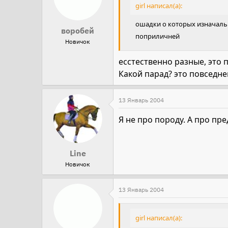
girl написал(а):
ошадки о которых изначально
воробей
поприличней
Новичок
есстественно разные, это
Какой парад? это повседнев
13 Январь 2004
Я не про породу. А про пр
Line
Новичок
13 Январь 2004
girl написал(а):