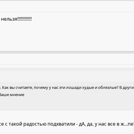
ьзя!!!!!!!!!!!!
. Как вы считаете, почему у нас эти лошади худые и облезлые? В друг
 Ваше мнение
 с такой радостью подхватили - дА, да, у нас все в ж...пе