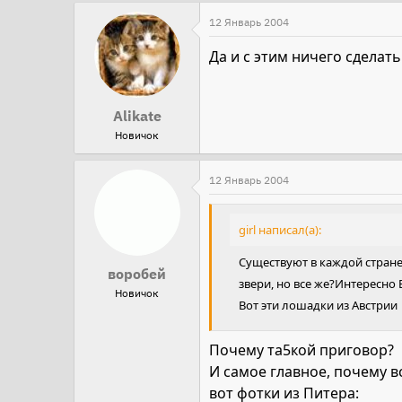
12 Январь 2004
Да и с этим ничего сделать нел
Alikate
Новичок
12 Январь 2004
girl написал(а):
Существуют в каждой стране
воробей
звери, но все же?Интересно
Новичок
Вот эти лошадки из Австрии
Почему та5кой приговор?
И самое главное, почему все
вот фотки из Питера: