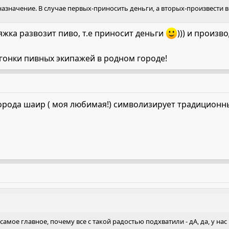
дназначение. В случае первых-приносить деньги, а вторых-произвести 
ряжка развозит пиво, т.е приносит деньги
))) и произв
 гонки пивных экипажей в родном городе!
орода шаир ( моя любимая!) символизирует традиционны
мое главное, почему все с такой радостью подхватили - дА, да, у нас в