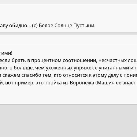
ву обидно... (с) Белое Солнце Пустыни.
гими!
, если брать в процентном соотношении, несчастных ло
ого больше, чем ухоженных упряжек с упитанными и гла
 скажем спасибо тем, кто относится к этому делу с п
, вот пример, это тройка из Воронежа (Машич ее знает 8
та