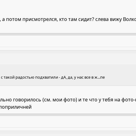
у, а потом присмотрелся, кто там сидит? слева вижу Волк
 такой радостью подхватили - дА, да, у нас все в ж...пе
но говорилось (см. мои фото) и те что у тебя на фото-н
 поприличней