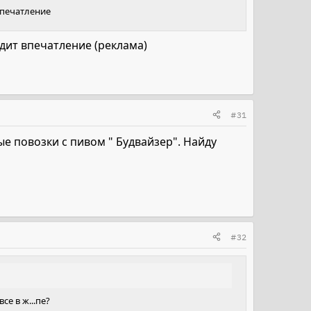
впечатление
одит впечатление (реклама)
#31
е повозки с пивом " Будвайзер". Найду
#32
се в ж...пе?