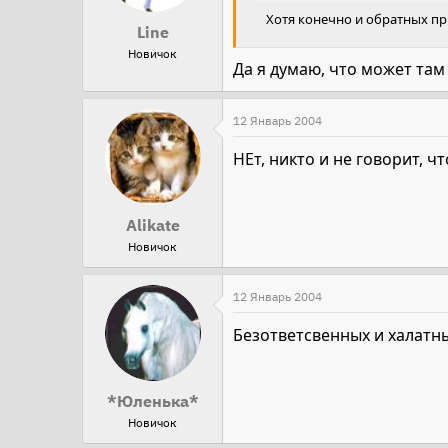
Хотя конечно и обратных при
Line
Новичок
Да я думаю, что может там и
12 Январь 2004
НЕт, никто и не говорит, ч
Alikate
Новичок
12 Январь 2004
Безответсвенных и халатных 
*Юленька*
Новичок