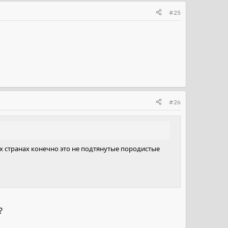
#25
#26
их странах конечно это не подтянутые породистые
?