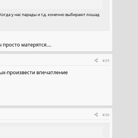
 Когда у нас парады и т.д. конечно выбирают лошад
 просто матерятся....
#29
рых-произвести впечатление
#30