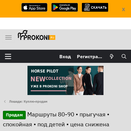
X
М
е
н
Вход
Регистрация
ю
Лошади: Куплю-продам
Маршруты 80-90 • прыгучая •
Продам
спокойная • под детей • цена снижена