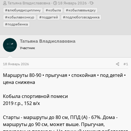
Т
А
Д
Татьяна Владиславовна
18 Январь 2026
е
в
а
#влюбуюдисциплину
#кобыла
#кобылаввыедку
г
т
т
#кобылавконкур
#поддетей
#подлюбоговсадника
и
о
а
#подребенка
р
н
т
а
Татьяна Владиславовна
е
ч
Участник
м
а
ы
л
18 Январь 2026
#1
а
Маршруты 80-90 • прыгучая • спокойная • под детей •
цена снижена
Кобыла спортивной помеси
2019 г.р., 152 в/х
Старты - маршруты до 80 см, ППД (А) - 67%. Дома -
маршруты до 90 см, может выше. Прыгучая,