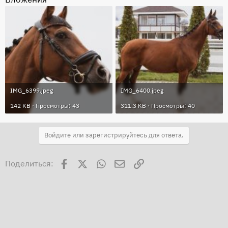
IMG_6399.jpeg
IMG_6400.jpeg
142 KB · Просмотры: 43
311.3 KB · Просмотры: 40
Войдите или зарегистрируйтесь для ответа.
Facebook
X
WhatsApp
Электронная почта
Ссылка
Поделиться: