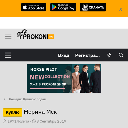
X
М
е
н
Вход
Регистрация
ю
Лошади: Куплю-продам
Мерина Мск
Куплю
А
Д
1971Лолита
8 Сентябрь 2019
в
а