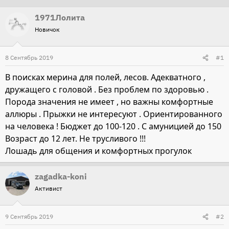
т
т
1971Лолита
о
а
Новичок
р
н
т
а
8 Сентябрь 2019
#1
е
ч
м
а
В поисках мерина для полей, лесов. Адекватного ,
ы
л
дружащего с головой . Без проблем по здоровью .
а
Порода значения не имеет , но важны комфортные
аллюры . Прыжки не интересуют . Ориентированного
на человека ! Бюджет до 100-120 . С амуницией до 150
Возраст до 12 лет. Не трусливого !!!
Лошадь для общения и комфортных прогулок
zagadka-koni
Активист
9 Сентябрь 2019
#2