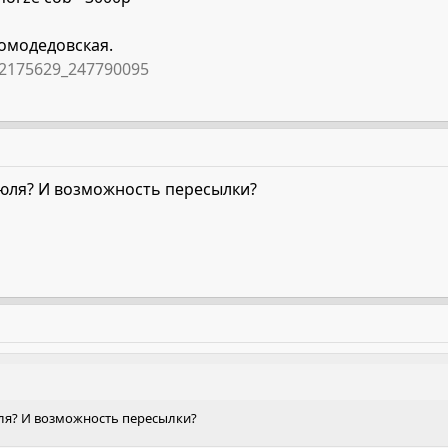
омодедовская.
m2175629_247790095
сюля? И возможность пересылки?
юля? И возможность пересылки?