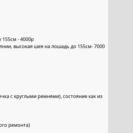
 155см - 4000р
нии, высокая шея на лошадь до 155см- 7000
ечка с круглыми ремнями), состояние как из
шого ремонта)