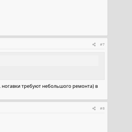
#7
й, ногавки требуют небольшого ремонта) в
#8