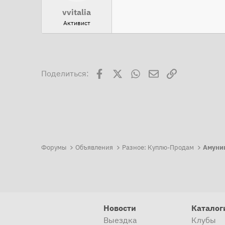
vvitalia
Активист
Facebook
X
WhatsApp
Электронная поч
Ссылка
Поделиться:
Форумы
Объявления
Разное: Куплю-Продам
Амуни
Новости
Каталог
Выездка
Клубы