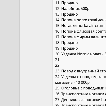
11. Продано
12. Налобник 500р
13. Продано
14. Попона horze royal де
15. Ногавки horka air стан 
16. Попона флисовая comfo
17. Попона фирмы вальште
18. Продано
19. Продано
20. Уздечка Nordic новая - 
21.
22.
23. Повод с внутренней ст
24. Уздечка с поводом, кап
магазина - 10 000р
25. Оголовье с поводьями 
26. Транспортные ногавки 
27. Денниковые ногавки ho
28. Транспортные ногавки h