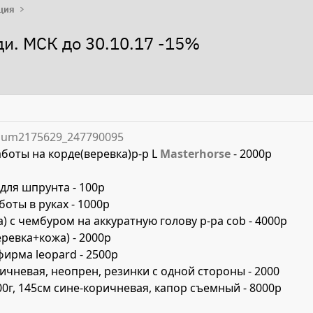
ция
и. МСК до 30.10.17 -15%
album2175629_247790095
аботы на корде(веревка)р-р L
Masterhorse
- 2000р
 для шпрунта - 100р
оты в руках - 1000р
) с чембуром на аккуратную голову р-ра cob - 4000р
еревка+кожа) - 2000р
фирма leopard - 2500р
ричневая, неопрен, резинки с одной стороны - 2000
00г, 145см сине-коричневая, капор съемный - 8000р