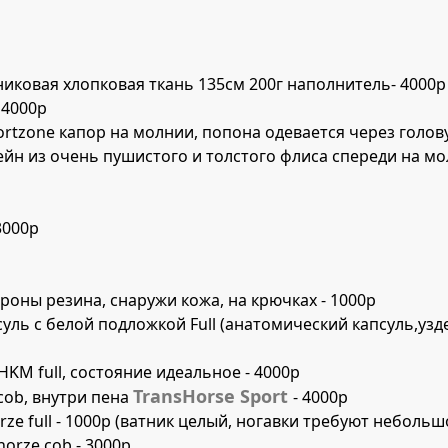
нниковая хлопковая ткань 135см 200г наполнитель- 4000р
- 4000р
rtzone капор на молнии, попона одевается через голову
йн из очень пушистого и толстого флиса спереди на мол
3000р
ороны резина, снаружи кожа, на крючках - 1000р
суль с белой подложкой Full (анатомический капсуль,узд
HKM full, состояние идеальное - 4000р
TransHorse Sport
cob, внутри пена
- 4000р
rze full - 1000р (ватник целый, ногавки требуют неболь
orze cob - 3000р