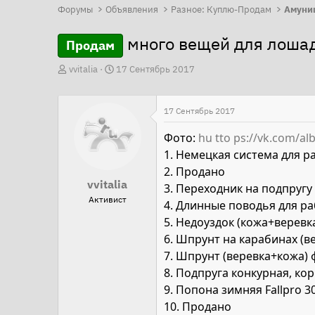
Форумы
Объявления
Разное: Куплю-Продам
Амуни
много вещей для лошад
Продам
А
Д
vvitalia
17 Сентябрь 2017
в
а
т
т
17 Сентябрь 2017
о
а
р
н
Фото:
hu ttо ps://vk.com/
т
а
1. Немецкая система для р
е
ч
2. Продано
vvitalia
м
а
3. Переходник на подпругу
Активист
ы
л
4. Длинные поводья для раб
а
5. Недоуздок (кожа+веревка
6. Шпрунт на карабинах (в
7. Шпрунт (веревка+кожа) 
8. Подпруга конкурная, ко
9. Попона зимняя Fallpro 3
10. Продано