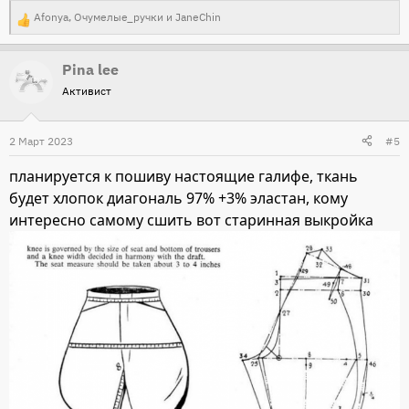
Afonya
,
Очумелые_ручки
и
JaneChin
Р
е
Pina lee
а
Активист
к
ц
и
2 Март 2023
#5
и
планируется к пошиву настоящие галифе, ткань
:
будет хлопок диагональ 97% +3% эластан, кому
интересно самому сшить вот старинная выкройка