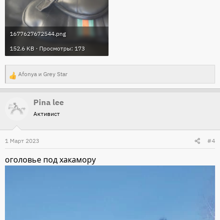
1677627672544.png
152.6 KB · Просмотры: 173
Afonya
и
Grey Star
Р
е
Pina lee
а
Активист
к
ц
и
1 Март 2023
#4
и
оголовье под хакамору
: