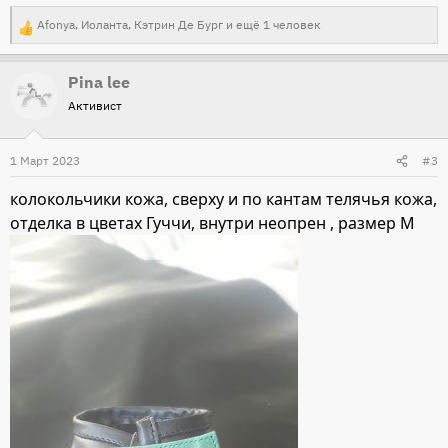
Afonya
,
Иоланта
,
Кэтрин Де Бург
и ещё 1 человек
Р
е
Pina lee
а
Активист
к
ц
и
1 Март 2023
#3
и
колокольчики кожа, сверху и по кантам телячья кожа,
:
отделка в цветах Гуччи, внутри неопрен , размер М