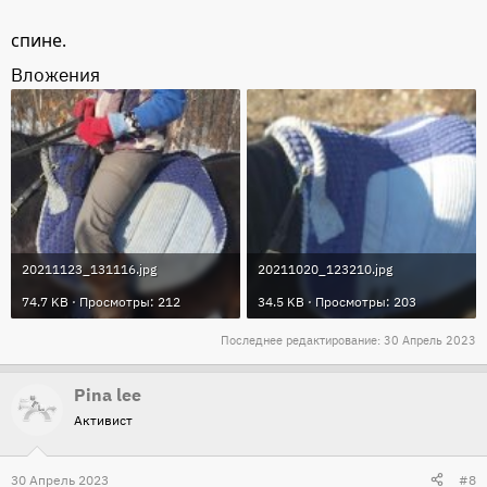
спине.
Вложения
20211123_131116.jpg
20211020_123210.jpg
74.7 KB · Просмотры: 212
34.5 KB · Просмотры: 203
Последнее редактирование:
30 Апрель 2023
Pina lee
Активист
30 Апрель 2023
#8