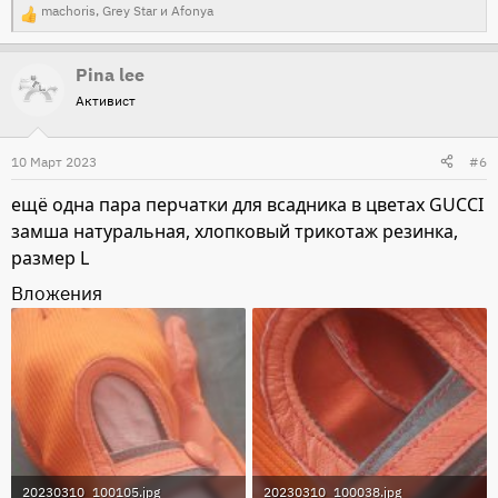
machoris
,
Grey Star
и
Afonya
Р
е
Pina lee
а
Активист
к
ц
и
10 Март 2023
#6
и
ещё одна пара перчатки для всадника в цветах GUCCI
:
замша натуральная, хлопковый трикотаж резинка,
размер L
Вложения
20230310_100105.jpg
20230310_100038.jpg