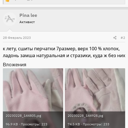
Р
е
Pina lee
а
Активист
к
ц
и
28 Февраль 2023
#2
и
к лету, сшиты перчатки 7размер, верх 100 % хлопок,
:
ладонь замша натуральная и стразики, куда ж без них
Вложения
20230228_144805.jpg
20230228_144928.jpg
96.9 KB · Просмотры: 223
74.5 KB · Просмотры: 233