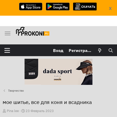
X
М
е
н
Вход
Регистрация
ю
Творчество
мое шитье, все для коня и всадника
А
Д
Pina lee
23 Февраль 2023
в
а