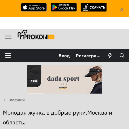
X
М
е
н
Вход
Регистрация
ю
Зверушки
Молодая жучка в добрые руки.Москва и
область.