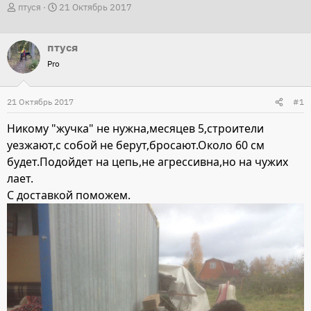
А
Д
птуся
21 Октябрь 2017
в
а
т
т
птуся
о
а
Pro
р
н
т
а
21 Октябрь 2017
#1
е
ч
м
а
Никому "жучка" не нужна,месяцев 5,строители
ы
л
уезжают,с собой не берут,бросают.Около 60 см
а
будет.Подойдет на цепь,не агрессивна,но на чужих
лает.
С доставкой поможем.