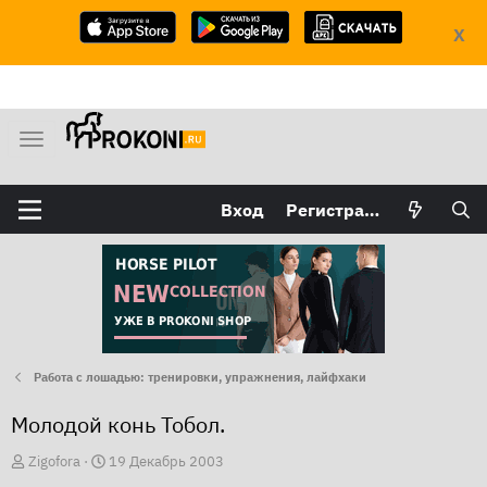
X
М
е
н
Вход
Регистрация
ю
Работа с лошадью: тренировки, упражнения, лайфхаки
Молодой конь Тобол.
А
Д
Zigofora
19 Декабрь 2003
в
а