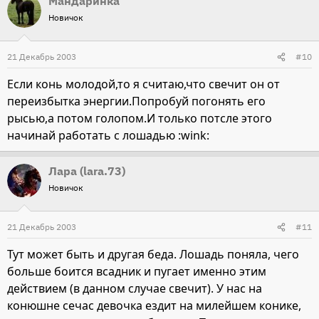
Мандаринка
Новичок
21 Декабрь 2003
#10
Если конь молодой,то я считаю,что свечит он от
переизбытка энергии.Попробуй погонять его
рысью,а потом голопом.И только потсле этого
начинай работать с лошадью :wink:
Лара (lara.73)
Новичок
21 Декабрь 2003
#11
Тут может быть и другая беда. Лошадь поняла, чего
больше боится всадник и пугает именно этим
действием (в данном случае свечит). У нас на
конюшне сечас девочка ездит на милейшем конике,