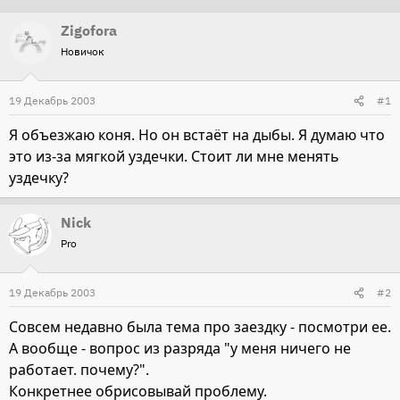
т
т
Zigofora
о
а
Новичок
р
н
т
а
19 Декабрь 2003
#1
е
ч
м
а
Я объезжаю коня. Но он встаёт на дыбы. Я думаю что
ы
л
это из-за мягкой уздечки. Стоит ли мне менять
а
уздечку?
Nick
Pro
19 Декабрь 2003
#2
Совсем недавно была тема про заездку - посмотри ее.
А вообще - вопрос из разряда "у меня ничего не
работает. почему?".
Конкретнее обрисовывай проблему.