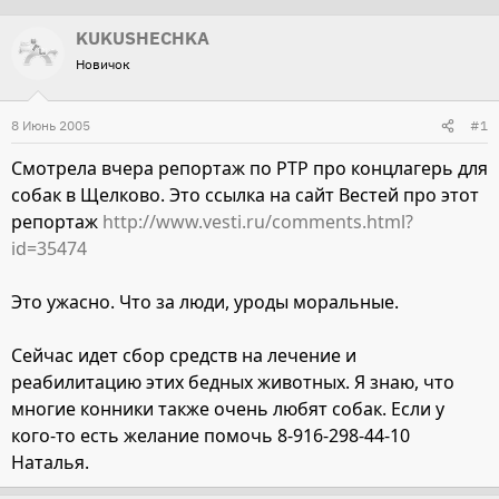
т
т
KUKUSHECHKA
о
а
Новичок
р
н
т
а
8 Июнь 2005
#1
е
ч
м
а
Смотрела вчера репортаж по РТР про концлагерь для
ы
л
собак в Щелково. Это ссылка на сайт Вестей про этот
а
репортаж
http://www.vesti.ru/comments.html?
id=35474
Это ужасно. Что за люди, уроды моральные.
Сейчас идет сбор средств на лечение и
реабилитацию этих бедных животных. Я знаю, что
многие конники также очень любят собак. Если у
кого-то есть желание помочь 8-916-298-44-10
Наталья.