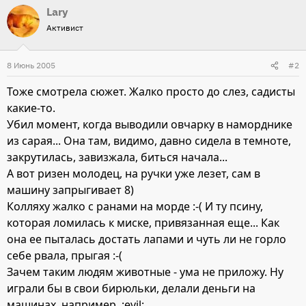
Lary
Активист
8 Июнь 2005
#2
Тоже смотрела сюжет. Жалко просто до слез, садисты
какие-то.
Убил момент, когда выводили овчарку в наморднике
из сарая... Она там, видимо, давно сидела в темноте,
закрутилась, завизжала, биться начала...
А вот ризен молодец, на ручки уже лезет, сам в
машину запрыгивает 8)
Колляху жалко с ранами на морде :-( И ту псину,
которая ломилась к миске, привязанная еще... Как
она ее пыталась достать лапами и чуть ли не горло
себе рвала, прыгая :-(
Зачем таким людям животные - ума не приложу. Ну
играли бы в свои бирюльки, делали деньги на
машинах, например. :evil: