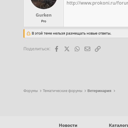
http://www.prokoni.ru/foru
Gurken
Pro
В этой теме нельзя размещать новые ответы.
Facebook
X
WhatsApp
Электронная поч
Ссылка
Поделиться:
Форумы
Тематические форумы
Ветеринария
Новости
Каталог