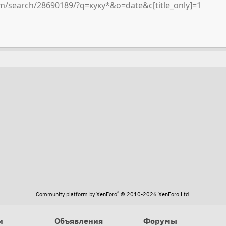
m/search/28690189/?q=куку*&o=date&c[title_only]=1
та
®
Community platform by XenForo
© 2010-2026 XenForo Ltd.
и
Объявления
Форумы