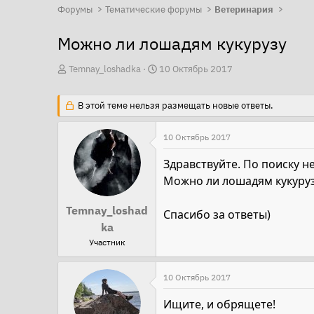
Форумы
Тематические форумы
Ветеринария
Можно ли лошадям кукурузу
А
Д
Temnay_loshadka
10 Октябрь 2017
в
а
т
т
В этой теме нельзя размещать новые ответы.
о
а
р
н
10 Октябрь 2017
т
а
Здравствуйте. По поиску н
е
ч
Можно ли лошадям кукурузу
м
а
ы
л
Temnay_loshad
Спасибо за ответы)
а
ka
Участник
10 Октябрь 2017
Ищите, и обрящете!