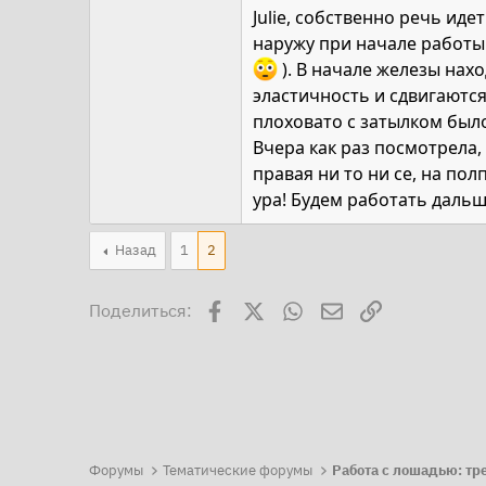
Julie, собственно речь ид
наружу при начале работы 
). В начале железы на
эластичность и сдвигаются
плоховато с затылком было
Вчера как раз посмотрела, 
правая ни то ни се, на пол
ура! Будем работать даль
Назад
1
2
Facebook
X
WhatsApp
Электронная поч
Ссылка
Поделиться:
Форумы
Тематические форумы