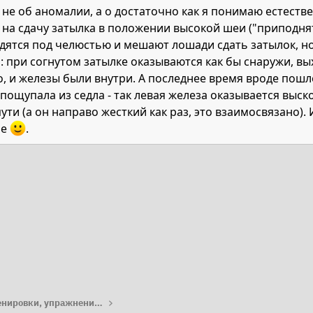
ет не об аномалии, а о достаточно как я понимаю естес
на сдачу затылка в положении высокой шеи ("приподнят
ходятся под челюстью и мешают лошади сдать затылок, 
: при согнутом затылке оказываются как бы снаружи, вы
, и железы были внутри. А последнее время вроде пошло 
пощупала из седла - так левая железа оказывается выско
пути (а он направо жесткий как раз, это взаимосвязано).
ше
.
та
Работа с лошадью: тренировки, упражнения, лайфхаки