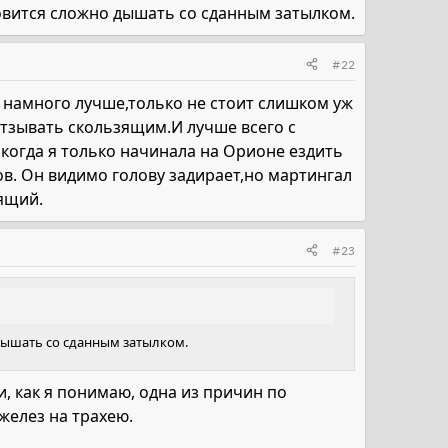
ановится сложно дышать со сданным затылком.
#22
 намного лучше,только не стоит слишком уж
тзывать скользящим.И лучше всего с
огда я только начинала на Орионе ездить
ов. Он видимо голову задирает,но мартингал
зящий.
#23
 дышать со сданным затылком.
ати, как я понимаю, одна из причин по
желез на трахею.