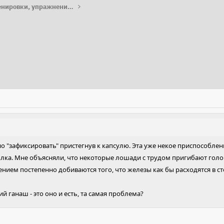
Работа с лошадью: тренировки, упражнения, лайфхаки
 "зафиксировать" пристегнув к капсулю. Эта уже некое приспособле
ылка. Мне объясняли, что некоторые лошади с трудом пригибают гол
ением постепенно добиваются того, что железы как бы расходятся в с
кий ганаш - это оно и есть, та самая проблема?