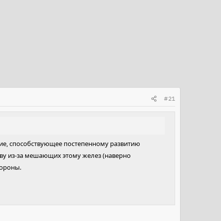
#21
ние, способствующее постепенному развитию
ову из-за мешающих этому желез (наверно
тороны.