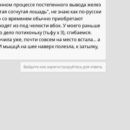
твенном процессе постепенного вывода желез
ая согнутая лошадь", не знаю как по-русски
но со временем обычно приобретают
ходят из-под челюсти вбок. У моего раньше
дело потихоньку (тьфу х 3), сгибаемся.
чила уже, почти совсем на место встала... а
 И мышцА на шее наверх полезла, к затылку,
Войдите или зарегистрируйтесь для ответа.