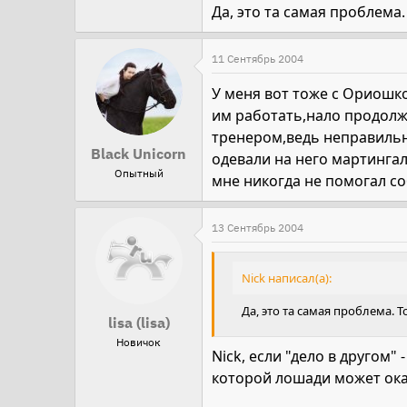
Да, это та самая проблема
11 Сентябрь 2004
У меня вот тоже с Ориошк
им работать,нало продолж
тренером,ведь неправильн
Black Unicorn
одевали на него мартингал
Опытный
мне никогда не помогал со
13 Сентябрь 2004
Nick написал(а):
Да, это та самая проблема.
lisa (lisa)
Новичок
Nick, если "дело в другом" 
которой лошади может ока