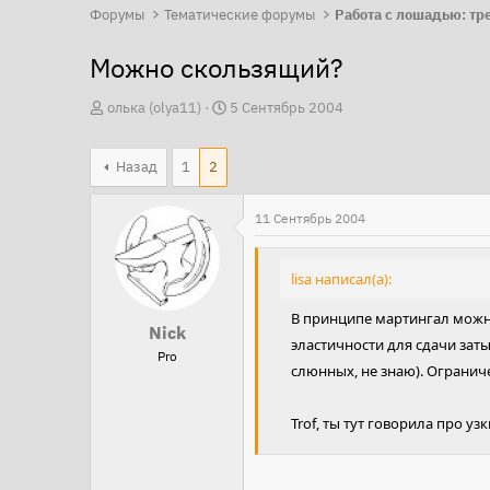
Форумы
Тематические форумы
Можно скользящий?
А
Д
олька (olya11)
5 Сентябрь 2004
в
а
т
т
Назад
1
2
о
а
р
н
11 Сентябрь 2004
т
а
е
ч
lisa написал(а):
м
а
ы
л
В принципе мартингал можно
Nick
а
эластичности для сдачи зат
Pro
слюнных, не знаю). Огранич
Trof, ты тут говорила про уз