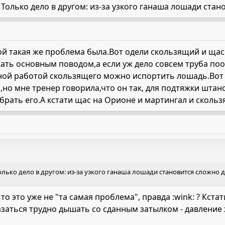
. Только дело в другом: из-за узкого ганаша лошади ст
ой такая же проблема была.Вот одели скользящий и щас
ать основным поводом,а если уж дело совсем труба поо
ой работой скользящего можно испортить лошадь.Вот к
,но мне тренер говорила,что он так, для подтяжки штан
брать его.А кстати щас на Орионе и мартингал и сколь
 Только дело в другом: из-за узкого ганаша лошади становится сложно
- то это уже не "та самая проблема", правда :wink: ? Кст
заться трудно дышать со сданным затылком - давление 