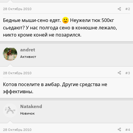
28 Октябрь 2010
#2
Бедные мыши-сено едят.
Неужели тюк 500кг
сьедают? У нас полгода сено в конюшне лежало,
никто кроме коней не позарился.
andret
Активист
28 Октябрь 2010
#3
Котов поселите в амбар. Другие средства не
эффективны.
Natakend
Новичок
28 Октябрь 2010
#4