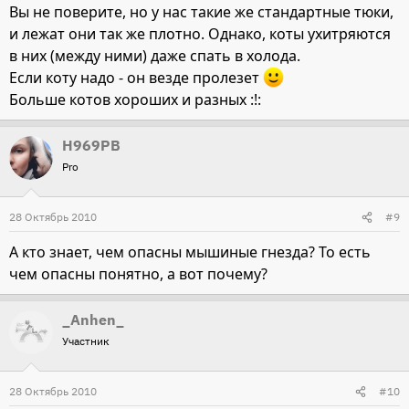
Вы не поверите, но у нас такие же стандартные тюки,
и лежат они так же плотно. Однако, коты ухитряются
в них (между ними) даже спать в холода.
Если коту надо - он везде пролезет
Больше котов хороших и разных :!:
Н969РВ
Pro
28 Октябрь 2010
#9
А кто знает, чем опасны мышиные гнезда? То есть
чем опасны понятно, а вот почему?
_Anhen_
Участник
28 Октябрь 2010
#10