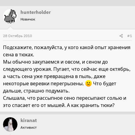
т
т
hunterholder
о
а
Новичок
р
н
т
а
28 Октябрь 2010
е
ч
#1
м
а
Подскажите, пожалуйста, у кого какой опыт хранения
ы
л
сена в тюках.
а
Мы обычно закупаемся и овсом, и сеном до
следующего урожая. Пугает, что сейчас еще октябрь,
а часть сена уже превращена в пыль, даже
некоторые веревки перегрызены.
Что будет
дальше, страшно подумать.
Слышала, что рассыпное сено пересыпают солью и
это спасает его от мышей. А как хранить тюки?
kiranat
Активист