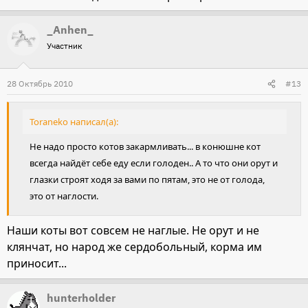
_Anhen_
Участник
28 Октябрь 2010
#13
Toraneko написал(а):
Не надо просто котов закармливать... в конюшне кот
всегда найдёт себе еду если голоден.. А то что они орут и
глазки строят ходя за вами по пятам, это не от голода,
это от наглости.
Наши коты вот совсем не наглые. Не орут и не
клянчат, но народ же сердобольный, корма им
приносит...
hunterholder