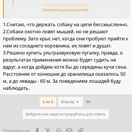
этим ничего нельзя
Нажмите для раскрытия...
Нажмите для раскрытия...
У Вас выбор не слишком большой :
1.Считаю, что держать собаку на цепи бессмысленно.
1) Сажаете собак на цепь и разводите котов.
2.Собаки охотно ловят мышей, но не решают
2) Обучаете собак ловить мышей
проблему. Зато крыс нет, когда они пробуют прийти к
3) Сами ловите мышей
нам из соседнего коровника, их ловят и душат.
3.Решено купить ультразвуковую пугалку, правда, о
:roll:
результатах применения можно будет судить не
вдруг, а когда дойдем хотя бы до середины кучи сена.
Расстояние от конюшни до хранилища оказалось 50
м, а до левады - 60 м. За поведением лошадей буду
наблюдать.
Last
1 из 3
Вперёд
Войдите или зарегистрируйтесь для ответа.
Facebook
X
WhatsApp
Электронная почта
Ссылка
Поделиться: