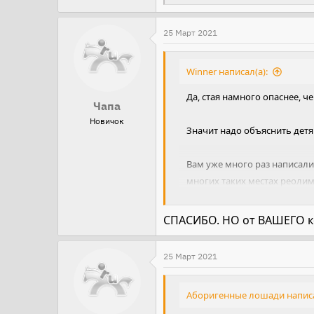
е
а
25 Март 2021
к
ц
Winner написал(а):
и
Да, стая намного опаснее, 
и
Чапа
:
Новичок
Значит надо объяснить детям
Вам уже много раз написали 
многих таких местах реолим
душить что с верхов, что с н
СПАСИБО. НО от ВАШЕГО к
25 Март 2021
Аборигенные лошади написа