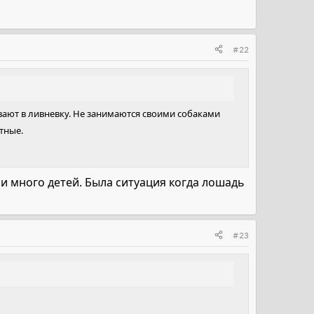
#22
ивают в ливневку. Не занимаются своими собаками
тные.
 и много детей. Была ситуация когда лошадь
#23