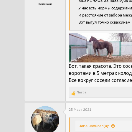
Мне бы тоже мешала куча нав
Новичок
У нас есть нормы содержания
И расстояние от забора меж
Вот выгул точно скважинам н
Вот, такая красота. Это со
воротами в 5 метрах колод
Все вокруг соседи согласие
Nastia
Р
е
а
25 Март 2021
к
ц
Чапа написал(а):
и