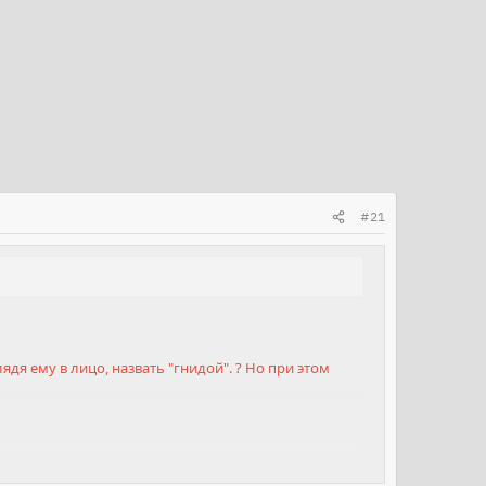
#21
дя ему в лицо, назвать "гнидой". ? Но при этом