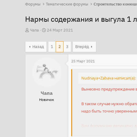
Форумы
Тематические форумы
Строительство конюш
Нармы содержания и выгула 1 л
А
Д
Чапа
24 Март 2021
в
а
т
т
Назад
1
2
3
Вперёд
о
а
р
н
25 Март 2021
т
а
е
ч
Nudnaya+Zabava написал(а):
м
а
ы
л
Вынесено предупреждение в
Чапа
а
Новичок
В таком случае нужно обрати
надо быть точно уверенным, 
Вам форумчане деликатно д
Теперь Вам делает предупр