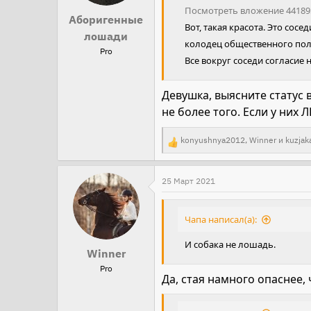
Посмотреть вложение 44189
и
Аборигенные
Вот, такая красота. Это сосе
:
лошади
колодец общественного поль
Pro
Все вокруг соседи согласие н
Девушка, выясните статус 
не более того. Если у них 
konyushnya2012
,
Winner
и
kuzjak
Р
е
а
25 Март 2021
к
ц
Чапа написал(а):
и
И собака не лошадь.
и
Winner
:
Pro
Да, стая намного опаснее,