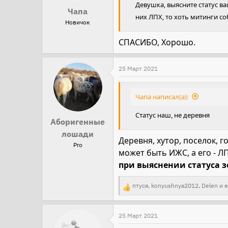
Девушка, выясните статус ва
Чапа
них ЛПХ, то хоть митинги со
Новичок
СПАСИБО, Хорошо.
25 Март 2021
Чапа написал(а):
Статус наш, не деревня
Аборигенные
лошади
Деревня, хутор, поселок, го
Pro
может быть ИЖС, а его - Л
при выяснении статуса 
птуся
,
konyushnya2012
,
Delen
и е
Р
е
а
25 Март 2021
к