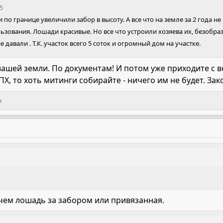
5
ди по границе увеличили забор в высоту. А все что на земле за 2 года н
зования. Лошади красивые. Но все что устроили хозяева их, безобраз
е давали . Т.К. участок всего 5 соток и огромный дом на участке.
вашей земли. По документам! И потом уже приходите с в
ЛПХ, то хоть митинги собирайте - ничего им не будет. За
a
 чем лошадь за забором или привязанная.