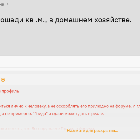
ни
ошади кв .м., в домашнем хозяйстве.
 профиль.
ться лично к человеку, а не оскорблять его прилюдно на форуме. И гля
а не примерно. "Гнида" и сдачи может дать в реале.
али понять, что Вы нарушаете Правила форума.
Нажмите для раскрытия...
еждение модератор.