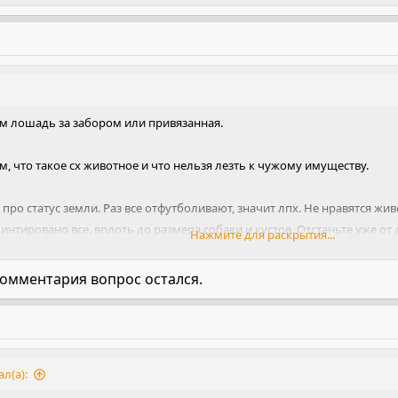
чем лошадь за забором или привязанная.
, что такое сх животное и что нельзя лезть к чужому имуществу.
про статус земли. Раз все отфутболивают, значит лпх. Не нравятся жи
интировано все, вплоть до размера собаки и кустов. Отстаньте уже от
Нажмите для раскрытия...
изов.
омментария вопрос остался.
л(а):