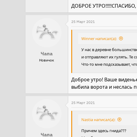
Продолжите словоблудие, у
ДОБРОЕ УТРО!!!!!СПАСИБО,
Правила форума в моей под
25 Март 2021
Winner написал(а):
У нас в деревне большинств
Чапа
и отправляют их гулять. Те 
Новичок
Что-то мне подсказывает, что
Доброе утро! Ваше виденье
выбила ворота и неслась по
25 Март 2021
Nastia написал(а):
Причем здесь гнида???
Чапа