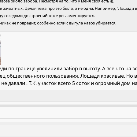
оза около забора. Несмотря на то, что у меня своя есть))).
 животных. Целая тема про это была, и не одна. Например, "Лошади в 
ду соседями до строений тоже регламентируется.
икак не повредит, особенно если с выгула навоз убирается.
седи по границе увеличили забор в высоту. А все что на зе
ец общественного пользования. Лошади красивые. Но вс
 не давали . Т.К. участок всего 5 соток и огромный дом на