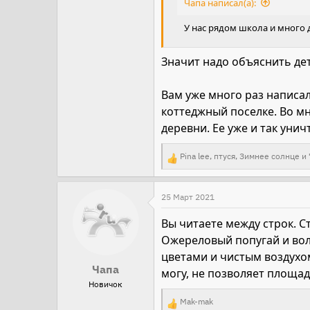
Чапа написал(а):
У нас рядом школа и много 
Значит надо объяснить дет
Вам уже много раз написал
коттеджный поселке. Во мн
деревни. Ее уже и так уни
Pina lee
,
птуся
,
Зимнее солнце
и 
Р
е
а
25 Март 2021
к
Вы читаете между строк. Ст
ц
Ожереловый попугай и вол
и
цветами и чистым воздухом
и
Чапа
могу, не позволяет площад
:
Новичок
Mak-mak
Р