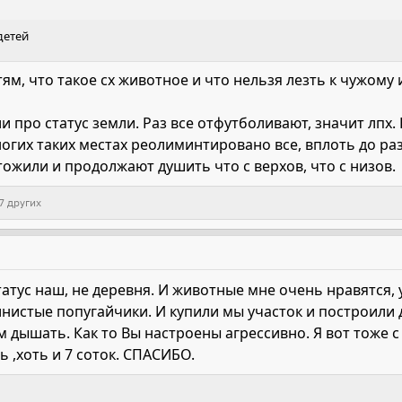
детей
ям, что такое сх животное и что нельзя лезть к чужому
и про статус земли. Раз все отфутболивают, значит лпх.
огих таких местах реолиминтировано все, вплоть до раз
чтожили и продолжают душить что с верхов, что с низов.
7 других
атус наш, не деревня. И животные мне очень нравятся, у 
нистые попугайчики. И купили мы участок и построили д
 дышать. Как то Вы настроены агрессивно. Я вот тоже с
ь ,хоть и 7 соток. СПАСИБО.