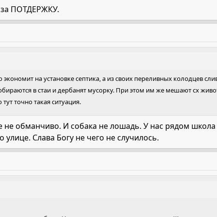
далю из темы.
 за ПОТДЕРЖКУ.
писи.
о экономит на установке септика, а из своих переливных колодцев сл
собираются в стаи и дербанят мусорку. При этом им же мешают сх живо
 тут точно такая ситуация.
 не обманчиво. И собака не лошадь. У нас рядом школа
 улице. Слава Богу не чего не случилось.