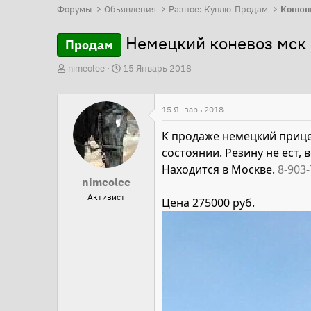
Форумы
Объявления
Разное: Куплю-Продам
Конюш
Немецкий коневоз мск
Продам
А
Д
nimeolee
15 Январь 2018
в
а
т
т
15 Январь 2018
о
а
р
н
К продаже немецкий прице
т
а
состоянии. Резину не ест, 
е
ч
Находится в Москве.
8-903-
nimeolee
м
а
Активист
ы
л
Цена 275000 руб.
а