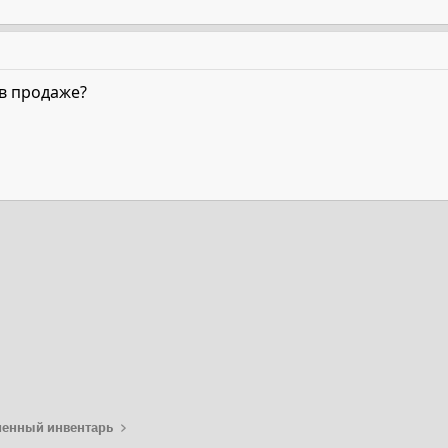
 в продаже?
та
енный инвентарь