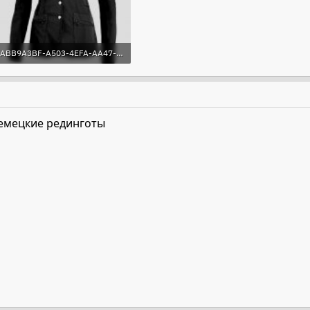
ABB9A3BF-A503-4EFA-AA47-8C18D75987BD.jpeg
83 KB · Просмотры: 85
емецкие рединготы