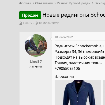
Форумы
Объявления
Разное: Куплю-Продам
Экипи
Новые рединготы Scho
Продам
А
Д
Line87
18 Июль 2022
в
а
т
т
18 Июль 2022
о
а
р
н
Рединготы Schockemohle, 
т
а
Размеры 34, 36 (немецкий) 
е
ч
Подходят на высоких всадн
Line87
м
а
Тонкая, эластичная ткань
Активист
ы
л
+79055093106
а
Вложения