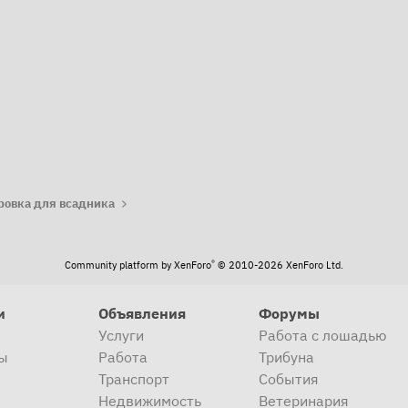
та
ровка для всадника
®
Community platform by XenForo
© 2010-2026 XenForo Ltd.
и
Объявления
Форумы
Услуги
Работа с лошадью
ы
Работа
Трибуна
Транспорт
События
Недвижимость
Ветеринария