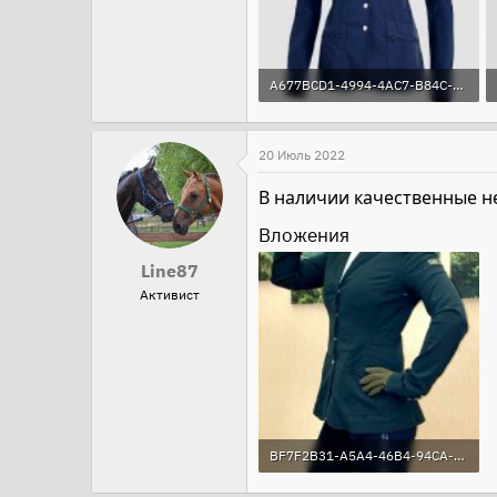
A677BCD1-4994-4AC7-B84C-6E4B90E0304A.jpeg
89.3 KB · Просмотры: 98
20 Июль 2022
В наличии качественные н
Вложения
Line87
Активист
BF7F2B31-A5A4-46B4-94CA-817EFBD79E2C.jpeg
163.7 KB · Просмотры: 81