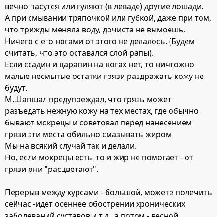
вечно пасутся или гуляют (в леваде) другие лошади.
А при смывании тряпочкой или губкой, даже при том,
что трижды меняла воду, дочиста не вымоешь.
Ничего с его ногами от этого не делалось. (Будем
считать, что это оставался слой рапы).
Если ссадин и царапин на ногах нет, то ничтожно
малые несмытые остатки грязи раздражать кожу не
будут.
М.Шапшал предупреждал, что грязь может
разъедать нежную кожу на тех местах, где обычно
бывают мокрецы и советовал перед нанесением
грязи эти места обильно смазывать жиром
Мы на всякий случай так и делали.
Но, если мокрецы есть, то и жир не помогает - от
грязи они "расцветают".
Перерыв между курсами - большой, можете полечить
сейчас -идет осеннее обострении хронических
заболеваний суставов и т.д., а потом - весной.