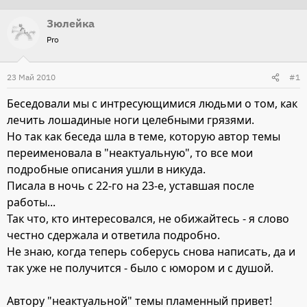
т
т
Зюлейка
о
а
Pro
р
н
т
а
23 Май 2010
#1
е
ч
м
а
Беседовали мы с интресующимися людьми о том, как
ы
л
лечить лошадиные ноги целебными грязями.
а
Но так как беседа шла в теме, которую автор темы
переименовала в "неактуальную", то все мои
подробные описания ушли в никуда.
Писала в ночь с 22-го на 23-е, уставшая после
работы...
Так что, кто интересовался, не обижайтесь - я слово
честно сдержала и ответила подробно.
Не знаю, когда теперь соберусь снова написать, да и
так уже не получится - было с юмором и с душой.
Автору "неактуальной" темы пламенный привет!