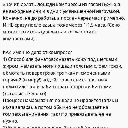
Значит, делать лошади компрессы из грязи нужно в
ее выходные дни и в дни с уменьшенной нагрузкой.
Конечно, не до работы, а после - через час примерно.
И НЕ сразу после еды, а тоже через 1-1,5 часа. (Сено
может потихоньку жевать и когда стоит с
компрессами).
КАК именно делают компресс?
1) Способ для фанатов: смазать кожу под щетками
жиром, намазать ноги лошади толстым слоем грязи,
обмотать поверх грязи тряпками, смоченными
горячей (в меру!) водой, поверх них - плотным
полиэтиленом и забинтовать старыми бинтами
(которые не жалко).
Процесс намазывания лошади не нравится (в т.ч. и
из-за запаха), а потом обычно не обращает на
компессы внимания, так что привязывать ее не
нужно.
2) Более распространенный способ (по совету