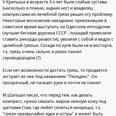
У Крепыша в возрасте 3-х лет были слабые суставы
(насколько я помню, задних ног) и владелец
компрессами из лечебной грязи решил эту проблему.
Некоторые московские наездники, приезжавшие в
советское время выступать на Одесском ипподроме
(лучшая беговая дорожка СССР - лошадей привозили
ставить рекорды резвости), увозили с собой и ведро с
целебной грязью. Соседи по купе были не в восторге,
т.к. грязь очень сильно и резко пахнет
сероводородом (?).
Если нет возможности достать грязь, то продается
экстракт из нее под названием "Пелодэкс". Он
прозрачный, не пачкает руки и почти не пахнет.
М.Шапшал писал, что перед тем, как делать
компресс, нужно смазать жиром нежную кожу под
щетками (там, где любят селиться мокрецы), т.к.
"грязи чрезвычайно едки и остры" и может быть