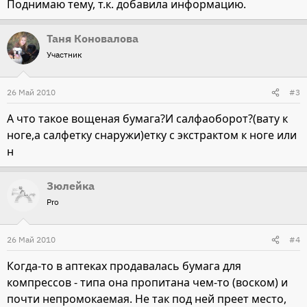
Поднимаю тему, т.к. добавила информацию.
Таня Коновалова
Участник
26 Май 2010
#3
А что такое вощеная бумага?И салфаоборот?(вату к
ноге,а салфетку снаружи)етку с экстрактом к ноге или
н
Зюлейка
Pro
26 Май 2010
#4
Когда-то в аптеках продавалась бумага для
компрессов - типа она пропитана чем-то (воском) и
почти непромокаемая. Не так под ней преет место,