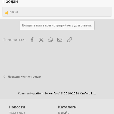
Продан
Nastia
Р
е
Войдите или зарегистрируйтесь для ответа.
а
к
Facebook
X
WhatsApp
Электронная почта
Ссылка
ц
Поделиться:
и
и
:
Лошади: Куплю-продам
®
Community platform by XenForo
© 2010-2026 XenForo Ltd.
Новости
Каталоги
Выездка
Клубы