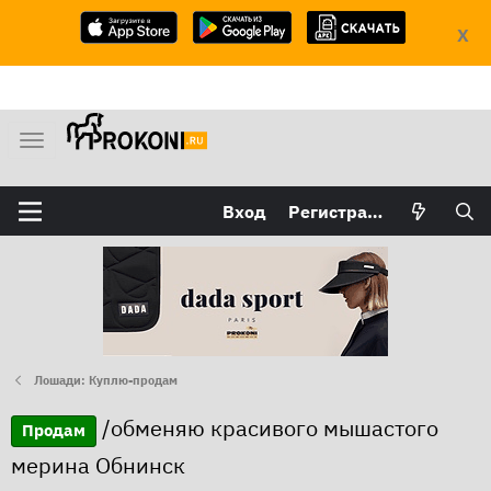
X
М
е
н
Вход
Регистрация
ю
Лошади: Куплю-продам
/обменяю красивого мышастого
Продам
мерина Обнинск