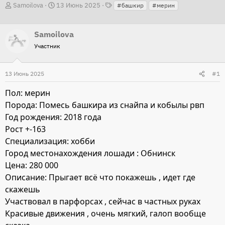
Т
А
Д
Samoilova
13 Июнь 2025
#башкир
#мерин
е
в
а
г
т
т
и
Samoilova
о
а
Участник
р
н
т
а
13 Июнь 2025
#1
е
ч
м
а
Пол: мерин
ы
л
Порода: Помесь башкира из снайпа и кобылы рвп
а
Год рождения: 2018 года
Рост +-163
Специализация: хобби
Город местонахождения лошади : Обнинск
Цена: 280 000
Описание: Прыгает всё что покажешь , идет где
скажешь
Участвовал в парфорсах , сейчас в частных руках
Красивые движения , очень мягкий, галоп вообще