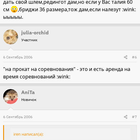
дать свой шлем,редингот дам,но если у Вас талия 60
см
,бриджи 36 размера,тож дам,если налезут :wink:
ыыыыы.
julia-orchid
Участник
6 Сентябрь 2006
#6
"на прокат на соревнования" - это и есть аренда на
время соревнований :wink:
AniTa
Новичок
6 Сентябрь 2006
#7
iren написал(а):