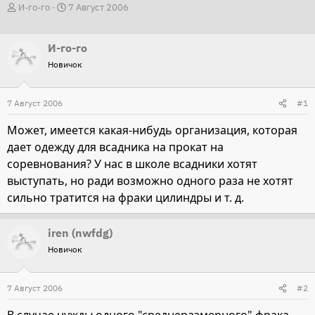
А
Д
И-го-го
7 Август 2006
в
а
т
т
И-го-го
о
а
Новичок
р
н
т
а
7 Август 2006
#1
е
ч
м
а
Может, имеется какая-нибудь организация, которая
ы
л
дает одежду для всадника на прокат на
а
соревнования? У нас в школе всадники хотят
выступать, но ради возможно одного раза не хотят
сильно тратится на фраки цилиндры и т. д.
iren (nwfdg)
Новичок
7 Август 2006
#2