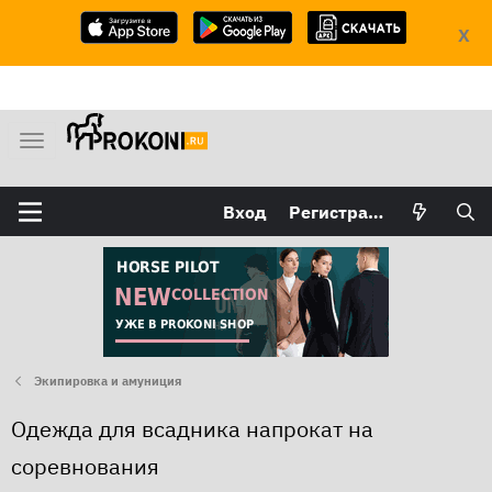
X
М
е
н
Вход
Регистрация
ю
Экипировка и амуниция
Одежда для всадника напрокат на
соревнования