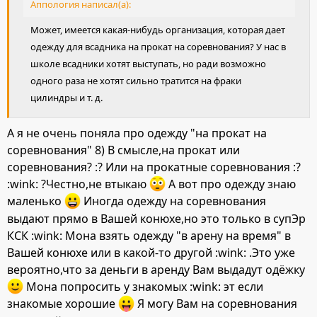
Аппология написал(а):
Может, имеется какая-нибудь организация, которая дает
одежду для всадника на прокат на соревнования? У нас в
школе всадники хотят выступать, но ради возможно
одного раза не хотят сильно тратится на фраки
цилиндры и т. д.
А я не очень поняла про одежду "на прокат на
соревнования" 8) В смысле,на прокат или
соревнования? :? Или на прокатные соревнования :?
:wink: ?Честно,не втыкаю
А вот про одежду знаю
маленько
Иногда одежду на соревнования
выдают прямо в Вашей конюхе,но это только в супЭр
КСК :wink: Мона взять одежду "в арену на время" в
Вашей конюхе или в какой-то другой :wink: .Это уже
вероятно,что за деньги в аренду Вам выдадут одёжку
Мона попросить у знакомых :wink: эт если
знакомые хорошие
Я могу Вам на соревнования