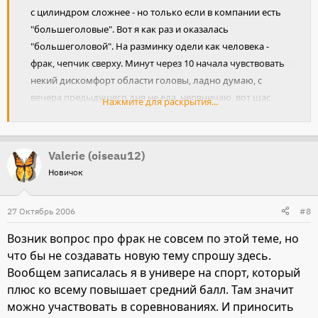
с цилиндром сложнее - но только если в компании есть
"большеголовые". Вот я как раз и оказалась
"большеголовой". На разминку одели как человека -
фрак, чепчик сверху. Минут через 10 начала чувствовать
некий дискомфорт области головы, ладно думаю, с
вечера предыдущего дня не ела, нервничаю, вот щас
Нажмите для раскрытия...
проеду и головка пройдет....Проехала, отшагиваемся,
головке только хуже - слезаю с лошадки снимаю чепчик
- и, о чудо, головка сразу и прошла! теперь думаю
Valerie (oiseau12)
завести бушный на следующий сезон
Новичок
27 Октябрь 2006
#8
Возник вопрос про фрак не совсем по этой теме, но
что бы не создавать новую тему спрошу здесь.
Вообщем записалась я в универе на спорт, который
плюс ко всему повышает средний балл. Там значит
можно участвовать в соревнованиях. И приносить