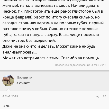
желтые), начала вычесывать хвост. Начали давать
чеснок, т.к. глистогонить еще рано( глистогон был в
конце февраля). хвост по итогу счесала сильно, но
сегодня странная картина на половых губах. первый
раз такое вижу у кобыл. Сильно отекшие половые
губы, какая то папула сверху. Влагалище промыли
оно чистое, без выделений.
Даже не знаю что и делать. Может какие нибудь
анализы/посевы...
Может кто встречался с этим. Спасибо за помощь.
Последнее редактирование:
3 Май 2019
Паланга
Активист
4 Май 2019
#2
в лс