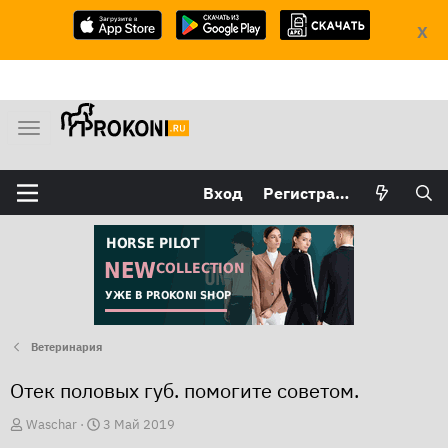
X
М
е
н
Вход
Регистрация
ю
Ветеринария
Отек половых губ. помогите советом.
А
Д
Waschar
3 Май 2019
в
а