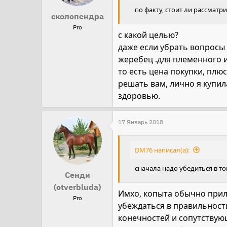
по факту, стоит ли рассматр
сколопендра
Pro
с какой целью?
даже если убрать вопросы 
жеребец .для племенного 
то есть цена покупки, пл
решать вам, лично я купи
здоровью.
17 Январь 2018
DM76 написал(а):
сначала надо убедиться в т
Сенди
(otverbluda)
Имхо, копыта обычно прил
Pro
убеждаться в правильност
конечностей и сопутствую