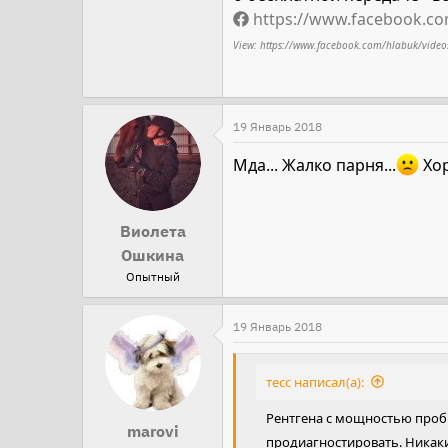
https://www.facebook.c
View: https://www.facebook.com/hlabuk/vid
19 Январь 2018
Мда... Жалко парня...
Хор
Виолета
Ошкина
Опытный
19 Январь 2018
тесс написал(а):
Рентгена с мощностью пробит
marovi
продиагностировать. Никаки