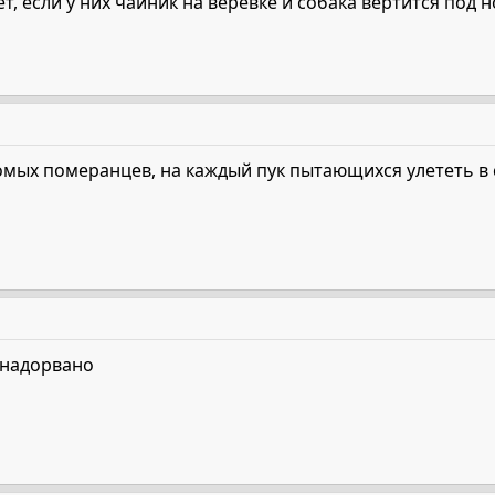
т, если у них чайник на веревке и собака вертится под н
омых померанцев, на каждый пук пытающихся улететь в с
 надорвано