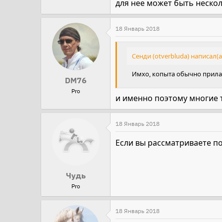
для нее может быть неско
18 Январь 2018
Сенди (otverbluda) написал(а
Имхо, копыта обычно прилаг
DM76
Pro
и именно поэтому многие 
18 Январь 2018
Если вы рассматриваете по
Чудь
Pro
18 Январь 2018