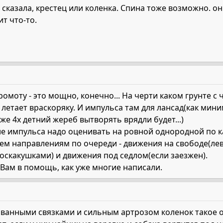
ы сказала, крестец или коленка. Спина тоже возможно. он
ит что-то.
ромоту - это мощно, конечно... На черти каком грунте с
и летает враскоряку. И импульса там для лансад(как ми
же 4х детний жереб вытворять врядли будет...)
ие импульса надо оценивать на ровной однородной по к
ем направлениям по очереди - движения на свободе(лева
оскакушками) и движения под седлом(если заезжен).
м Вам в помощь, как уже многие написали.
ванными связками и сильным артрозом коленок такое 