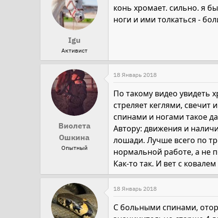
конь хромает. сильно. я б
ноги и ими толкаться - бол
Igu
Активист
18 Январь 2018
По такому видео увидеть х
стреляет кеглями, свечит 
спинами и ногами такое да
Виолета
Автору: движения и налич
Ошкина
лошади. Лучше всего по тр
Опытный
нормальной работе, а не п
Как-то так. И вет с ковале
18 Январь 2018
С больными спинами, отор