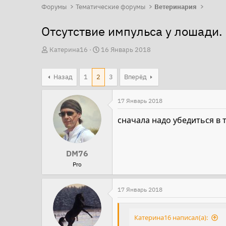
Форумы
Тематические форумы
Ветеринария
Отсутствие импульса у лошади.
А
Д
Катерина16
16 Январь 2018
в
а
т
т
Назад
1
2
3
Вперёд
о
а
р
н
17 Январь 2018
т
а
сначала надо убедиться в 
е
ч
м
а
ы
л
DM76
а
Pro
17 Январь 2018
Катерина16 написал(а):