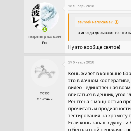
18 Январь 2018
sevmek написал(а):
а иногда дорывают то, что 
тырпырка сэм
Pro
Ну это вообще святое!
19 Январь 2018
Конь живет в конюшне бара
это в дачном кооперативе,
видео - единственная возм
тесс
вписаться в денник, угол 
Опытный
Рентгена с мощностью проб
прочитать и продиагностир
тестирования на хромоту та
Если конь запал в душу - 
о бесплатной передаче - вс