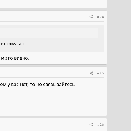
#24
не правильно.
и это видно.
#25
м у вас нет, то не связывайтесь
#26