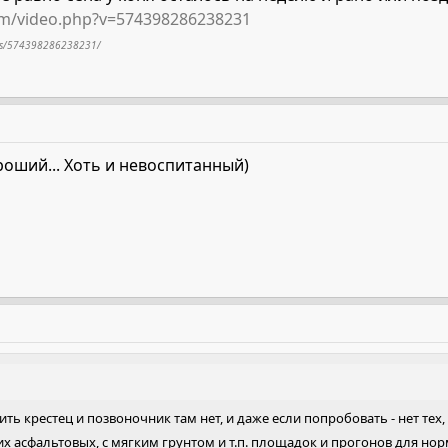
om/video.php?v=574398286238231
eos/574398286238231/
оший... Хоть и невоспитанный)
ь крестец и позвоночник там нет, и даже если попробовать - нет тех, 
х асфальтовых, с мягким грунтом и т.п. площадок и прогонов для норм