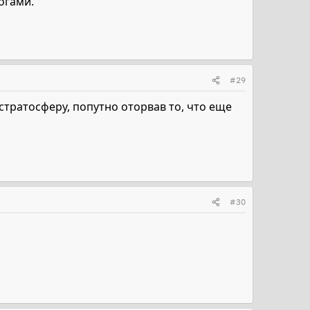
огами.
#29
тратосферу, попутно оторвав то, что еще
#30