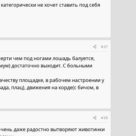
 категорически не хочет ставить под себя
#27
 черти чем под ногами лошадь балуется,
нимум) достаточно выходит. С больными
ачеству площадке, в рабочем настроении у
да, плац), движения на корде(с бичом, в
#28
очень даже радостно вытворяют животинки