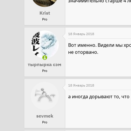
значииительно старше 4 ле
Krist
Pro
18 Январь 2018
Вот именно. Видели мы хр
не оторвано.
тырпырка сэм
Pro
18 Январь 2018
а иногда дорывают то, что
sevmek
Pro