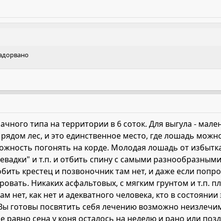
надорвано
чного типа на территории в 6 соток. Для выгула - малень
 рядом лес, и это единственное место, где лошадь можно
ожность погонять на корде. Молодая лошадь от избытка
"левадки" и т.п. и отбить спину с самыми разнообразным
ить крестец и позвоночник там нет, и даже если попробо
овать. Никаких асфальтовых, с мягким грунтом и т.п. 
м нет, как нет и адекватного человека, кто в состоянии
и Вы готовы посвятить себя лечению возможно неизлечи
е равно сена у коня осталось на неделю и рано или поздн