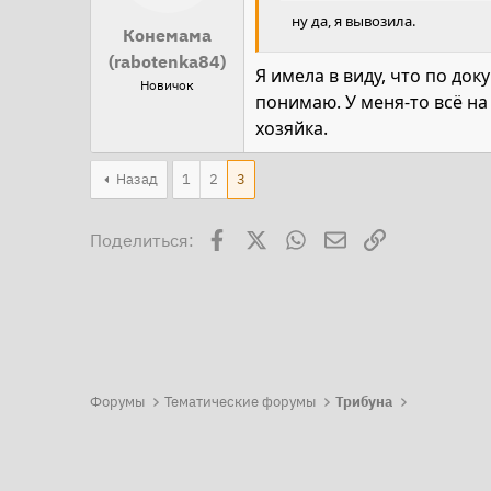
ну да, я вывозила.
Конемама
(rabotenka84)
Я имела в виду, что по до
Новичок
понимаю. У меня-то всё на
хозяйка.
Назад
1
2
3
Facebook
X
WhatsApp
Электронная поч
Ссылка
Поделиться:
Форумы
Тематические форумы
Трибуна