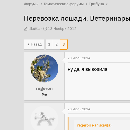
Форумы
Тематические форумы
Трибуна
Перевозка лошади. Ветеринары
А
Д
Шайба
13 Ноябрь 2012
в
а
т
т
Назад
1
2
3
о
а
р
н
20 Июль 2014
т
а
ну да, я вывозила.
е
ч
м
а
ы
л
regeron
а
Pro
20 Июль 2014
regeron написал(а):