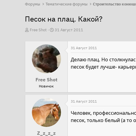
Форумы
Тематические форумы
Строительство конюш
Песок на плац. Какой?
А
Д
Free Shot
31 Август 2011
в
а
т
т
31 Август 2011
о
а
р
н
Делаю плац. Но столкнулас
т
а
песок будет лучше- карье
е
ч
Free Shot
м
а
Новичок
ы
л
а
31 Август 2011
Человек, профессионально
песок, только белый (а то 
Z_z_z_z