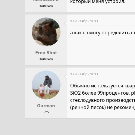
который меня устроил.
Новичок
1 Сентябрь 2011
а как я смогу определить 
Free Shot
Новичок
1 Сентябрь 2011
Обычно используется кварц
SiO2 более 99процентов, p
стеклодувного производства
Ourman
(речной песок) не рекоме
Pro