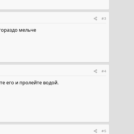
#3
 гораздо мельче
#4
те его и пролейте водой.
#5