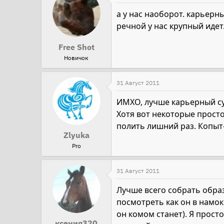
а у нас наоборот. карьерн
речной у нас крупный идет
Free Shot
Новичок
31 Август 2011
ИМХО, лучше карьерный су
Хотя вот некоторые просто
полить лишний раз. Копыт-
Zlyuka
Pro
31 Август 2011
Лучше всего собрать образ
посмотреть как он в намок
он комом станет). Я прост
ксения320