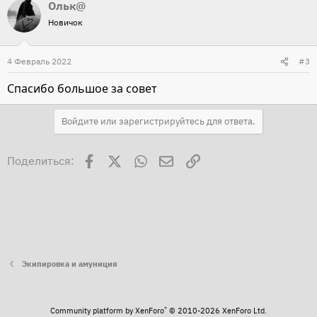
Ольк@
а
Новичок
к
ц
и
4 Февраль 2022
#3
и
Спасибо большое за совет
:
Войдите или зарегистрируйтесь для ответа.
Facebook
X
WhatsApp
Электронная почта
Ссылка
Поделиться:
Экипировка и амуниция
®
Community platform by XenForo
© 2010-2026 XenForo Ltd.