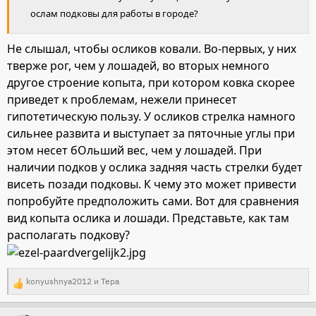
ослам подковы для работы в городе?
Не слышал, чтобы осликов ковали. Во-первых, у них
тверже рог, чем у лошадей, во вторых немного
другое строение копыта, при котором ковка скорее
приведет к проблемам, нежели принесет
гипотетическую пользу. У осликов стрелка намного
сильнее развита и выступает за пяточные углы при
этом несет бОльший вес, чем у лошадей. При
наличии подков у ослика задняя часть стрелки будет
висеть позади подковы. К чему это может привести
попробуйте предположить сами. Вот для сравнения
вид копыта ослика и лошади. Представьте, как там
располагать подкову?
konyushnya2012
и
Тера
Р
е