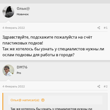
т
т
Ольк@
о
а
Новичок
р
н
т
а
4 Февраль 2022
#1
е
ч
м
а
Здравствуйте, подскажите пожалуйста на счёт
ы
л
пластиковых подков!
а
Так же хотелось бы узнать у специалистов нужны ли
ослам подковы для работы в городе?
DM76
Pro
4 Февраль 2022
#2
Ольк@ написал(а):
Так же хотелось бы узнать у специалистов нужны ли