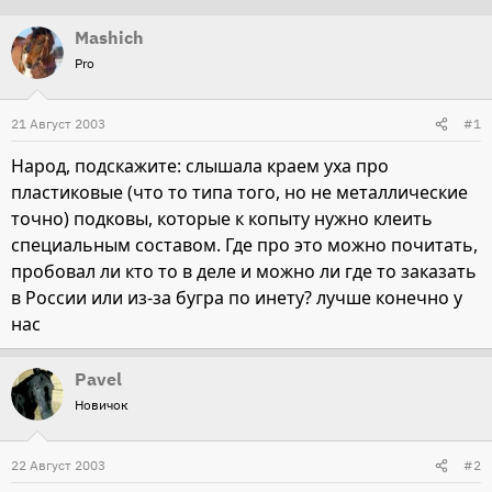
т
т
Mashich
о
а
Pro
р
н
т
а
21 Август 2003
#1
е
ч
м
а
Народ, подскажите: слышала краем уха про
ы
л
пластиковые (что то типа того, но не металлические
а
точно) подковы, которые к копыту нужно клеить
специальным составом. Где про это можно почитать,
пробовал ли кто то в деле и можно ли где то заказать
в России или из-за бугра по инету? лучше конечно у
нас
Pavel
Новичок
22 Август 2003
#2