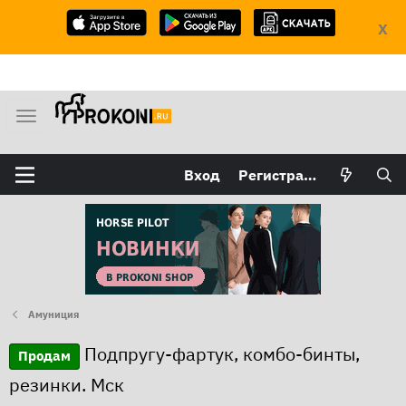
X
М
е
н
Вход
Регистрация
ю
Амуниция
Подпругу-фартук, комбо-бинты,
Продам
резинки. Мск