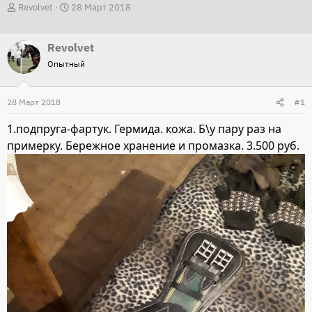
А
Д
Revolvet
28 Март 2018
в
а
т
т
Revolvet
о
а
Опытный
р
н
т
а
28 Март 2018
#1
е
ч
м
а
1.подпруга-фартук. Гермида. кожа. Б\у пару раз на
ы
л
примерку. Бережное хранение и промазка. 3.500 руб.
а