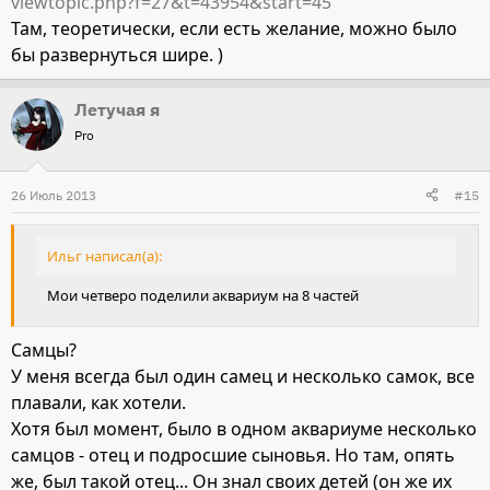
viewtopic.php?f=27&t=43954&start=45
Там, теоретически, если есть желание, можно было
бы развернуться шире. )
Летучая я
Pro
26 Июль 2013
#15
Ильг написал(а):
Мои четверо поделили аквариум на 8 частей
Самцы?
У меня всегда был один самец и несколько самок, все
плавали, как хотели.
Хотя был момент, было в одном аквариуме несколько
самцов - отец и подросшие сыновья. Но там, опять
же, был такой отец... Он знал своих детей (он же их