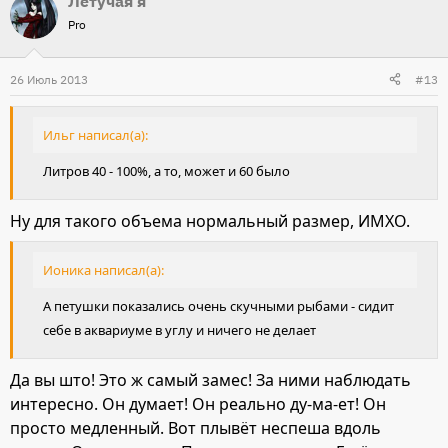
Летучая я
Pro
26 Июль 2013
#13
Ильг написал(а):
Литров 40 - 100%, а то, может и 60 было
Ну для такого объема нормальный размер, ИМХО.
Ионика написал(а):
А петушки показались очень скучными рыбами - сидит
себе в аквариуме в углу и ничего не делает
Да вы што! Это ж самый замес! За ними наблюдать
интересно. Он думает! Он реально ду-ма-ет! Он
просто медленный. Вот плывёт неспеша вдоль