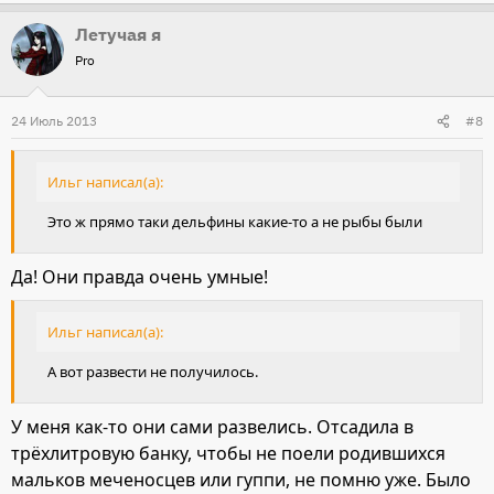
Летучая я
Pro
24 Июль 2013
#8
Ильг написал(а):
Это ж прямо таки дельфины какие-то а не рыбы были
Да! Они правда очень умные!
Ильг написал(а):
А вот развести не получилось.
У меня как-то они сами развелись. Отсадила в
трёхлитровую банку, чтобы не поели родившихся
мальков меченосцев или гуппи, не помню уже. Было