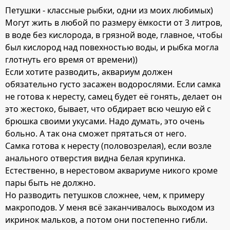
Петушки - классные рыбки, одни из моих любимых)
Могут жить в любой по размеру ёмкости от 3 литров,
в воде без кислорода, в грязной воде, главное, чтобы
был кислород над повехностью воды, и рыбка могла
глотнуть его время от времени))
Если хотите разводить, аквариум должен
обязательно густо засажен водорослями. Если самка
не готова к нересту, самец будет её гонять, делает он
это жестоко, бывает, что обдирает всю чешую ей с
брюшка своими укусами. Надо думать, это очень
больно. А так она сможет прятаться от него.
Самка готова к нересту (половозрелая), если возле
анального отверстия видна белая крупинка.
Естественно, в нерестовом аквариуме никого кроме
пары быть не должно.
Но разводить петушков сложнее, чем, к примеру
макроподов. У меня всё заканчивалось выходом из
икринок мальков, а потом они постепенно гибли.