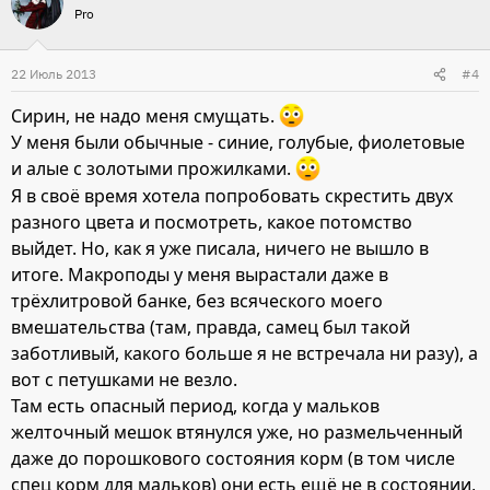
Pro
22 Июль 2013
#4
Сирин, не надо меня смущать.
У меня были обычные - синие, голубые, фиолетовые
и алые с золотыми прожилками.
Я в своё время хотела попробовать скрестить двух
разного цвета и посмотреть, какое потомство
выйдет. Но, как я уже писала, ничего не вышло в
итоге. Макроподы у меня вырастали даже в
трёхлитровой банке, без всяческого моего
вмешательства (там, правда, самец был такой
заботливый, какого больше я не встречала ни разу), а
вот с петушками не везло.
Там есть опасный период, когда у мальков
желточный мешок втянулся уже, но размельченный
даже до порошкового состояния корм (в том числе
спец корм для мальков) они есть ещё не в состоянии,