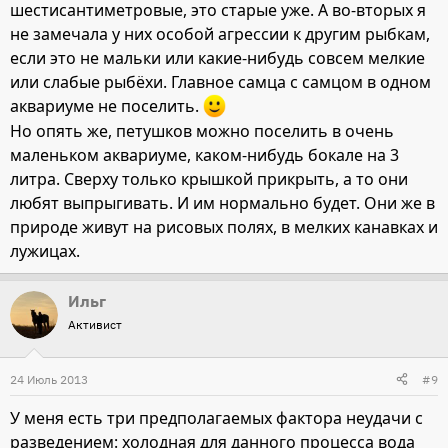
шестисантиметровые, это старые уже. А во-вторых я
не замечала у них особой агрессии к другим рыбкам,
если это не мальки или какие-нибудь совсем мелкие
или слабые рыбёхи. Главное самца с самцом в одном
аквариуме не поселить.
Но опять же, петушков можно поселить в очень
маленьком аквариуме, каком-нибудь бокале на 3
литра. Сверху только крышкой прикрыть, а то они
любят выпрыгивать. И им нормально будет. Они же в
природе живут на рисовых полях, в мелких канавках и
лужицах.
Ильг
Активист
24 Июль 2013
#9
У меня есть три предполагаемых фактора неудачи с
разведением: холодная для данного процесса вода