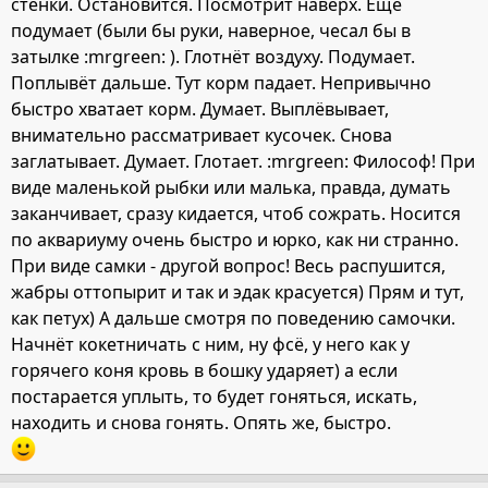
стенки. Остановится. Посмотрит наверх. Ещё
подумает (были бы руки, наверное, чесал бы в
затылке :mrgreen: ). Глотнёт воздуху. Подумает.
Поплывёт дальше. Тут корм падает. Непривычно
быстро хватает корм. Думает. Выплёвывает,
внимательно рассматривает кусочек. Снова
заглатывает. Думает. Глотает. :mrgreen: Философ! При
виде маленькой рыбки или малька, правда, думать
заканчивает, сразу кидается, чтоб сожрать. Носится
по аквариуму очень быстро и юрко, как ни странно.
При виде самки - другой вопрос! Весь распушится,
жабры оттопырит и так и эдак красуется) Прям и тут,
как петух) А дальше смотря по поведению самочки.
Начнёт кокетничать с ним, ну фсё, у него как у
горячего коня кровь в бошку ударяет) а если
постарается уплыть, то будет гоняться, искать,
находить и снова гонять. Опять же, быстро.