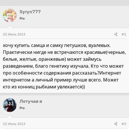
т
т
Syryn777
о
а
Pro
р
н
т
а
22 Июль 2013
е
ч
#1
м
а
хочу купить самца и самку петушков, вуалевых.
ы
л
Практически нигде не встречаются красивые(черные,
а
белые, желтые, оранжевые) может займусь
разведением, благо генетику изучала. Кто что может
про особенности содержания рассказать?Интернет
интернетом а личный пример лучше всего. Может
кто из конниц рыбками увлекается))
Летучая я
Pro
22 Июль 2013
#2