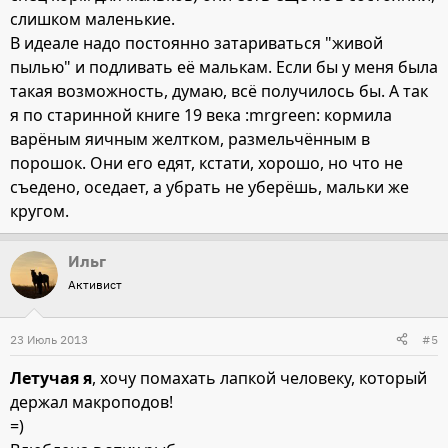
слишком маленькие.
В идеале надо постоянно затариваться "живой
пылью" и подливать её малькам. Если бы у меня была
такая возможность, думаю, всё получилось бы. А так
я по старинной книге 19 века :mrgreen: кормила
варёным яичным желтком, размельчённым в
порошок. Они его едят, кстати, хорошо, но что не
съедено, оседает, а убрать не уберёшь, мальки же
кругом.
Ильг
Активист
23 Июль 2013
#5
Летучая я
, хочу помахать лапкой человеку, который
держал макроподов!
=)