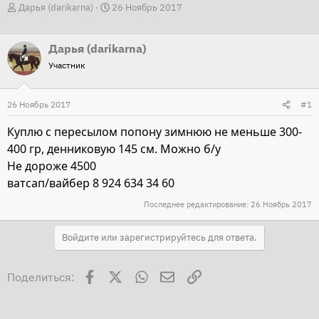
А
Д
Дарья (darikarna)
26 Ноябрь 2017
в
а
т
т
Дарья (darikarna)
о
а
Участник
р
н
т
а
26 Ноябрь 2017
#1
е
ч
м
а
Куплю с пересылом попону зимнюю не меньше 300-
ы
л
400 гр, денниковую 145 см. Можно б/у
а
Не дороже 4500
ватсап/вайбер 8 924 634 34 60
Последнее редактирование:
26 Ноябрь 2017
Войдите или зарегистрируйтесь для ответа.
Facebook
X
WhatsApp
Электронная почта
Ссылка
Поделиться: