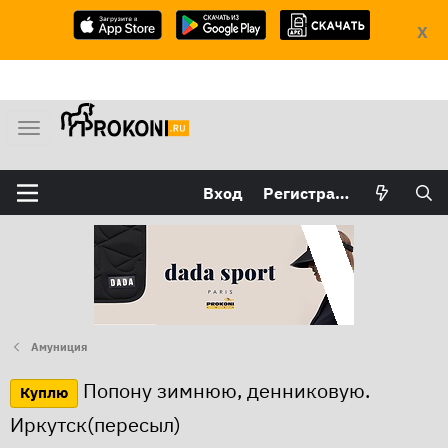
X
М
е
н
Вход
Регистрация
ю
Амуниция
Попону зимнюю, денниковую.
Куплю
Иркутск(пересыл)