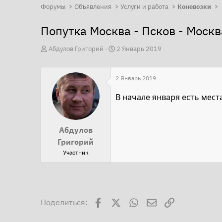
Форумы
Объявления
Услуги и работа
Коневозки
Попутка Москва - Псков - Москв
А
Д
Абдулов Григорий
2 Январь 2019
в
а
т
т
2 Январь 2019
о
а
р
В начале января есть места
н
т
а
е
ч
Абдулов
м
а
Григорий
ы
л
Участник
а
Facebook
X
WhatsApp
Электронная поч
Ссылка
Поделиться: