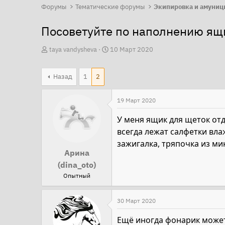
Форумы
Тематические форумы
Экипировка и амуниц
Посоветуйте по наполнению ящ
А
Д
taya vandysheva
10 Март 2020
в
а
т
т
Назад
1
2
о
а
р
н
19 Март 2020
т
а
У меня ящик для щеток отд
е
ч
всегда лежат салфетки вла
м
а
зажигалка, тряпочка из м
ы
л
Арина
а
(dina_oto)
Опытный
30 Март 2020
Ещё иногда фонарик может