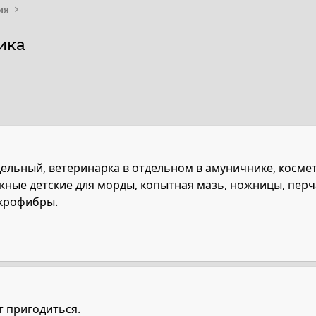
ия
ика
ельный, ветеринарка в отдельном в амуничнике, космет
жные детские для морды, копытная мазь, ножницы, перч
икрофибры.
 пригодиться.