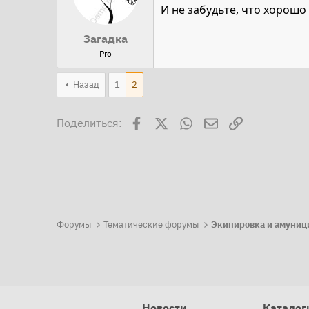
И не забудьте, что хорошо
Загадка
Pro
Назад
1
2
Facebook
X
WhatsApp
Электронная поч
Ссылка
Поделиться:
Форумы
Тематические форумы
Экипировка и амуниц
Новости
Каталог