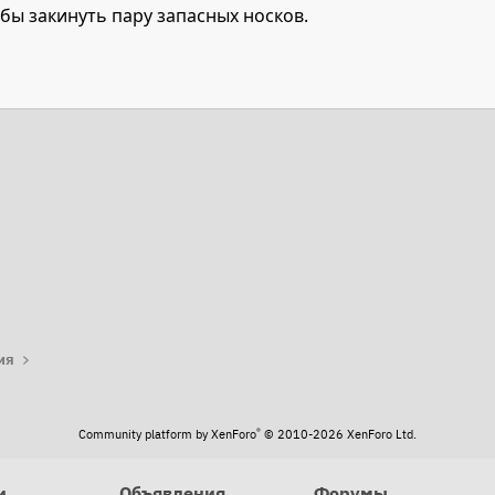
 бы закинуть пару запасных носков.
та
ия
®
Community platform by XenForo
© 2010-2026 XenForo Ltd.
и
Объявления
Форумы