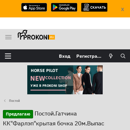
X
М
е
н
Вход
Регистрация
ю
Постой
Постой.Гатчина
Предлагаю
КК"Фарлэп"крытая бочка 20м.Выпас