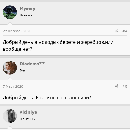
Mysery
Новичок
22 Февраль 2020
#4
Добрый день а молодых берете и жеребцов,или
вообще нет?
Diadema**
Pro
7 Март 2020
#5
Добрый день! Бочку не восстановили?
viciniya
Опытный