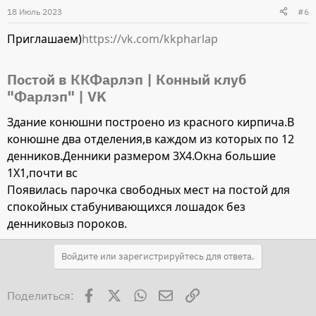
18 Июль 2023
#6
Приглашаем)
https://vk.com/kkpharlap
Постой в ККФарлэп | Конный клуб
"Фарлэп" | VK
Здание конюшни построено из красного кирпича.В
конюшне два отделения,в каждом из которых по 12
денников.Денники размером 3Х4.Окна большие
1Х1,почти вс
Появилась парочка свободных мест на постой для
спокойных стабунивающихся лошадок без
денниковыз пороков.
Войдите или зарегистрируйтесь для ответа.
Facebook
X
WhatsApp
Электронная почта
Ссылка
Поделиться: