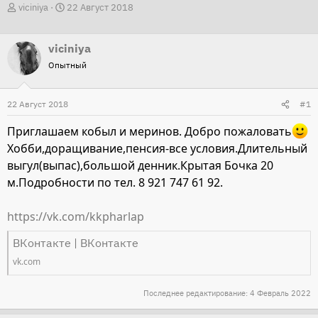
А
Д
viciniya
22 Август 2018
в
а
т
т
viciniya
о
а
Опытный
р
н
т
а
22 Август 2018
#1
е
ч
м
а
Приглашаем кобыл и меринов.
Добро пожаловать
ы
л
Хобби,доращивание,пенсия-все условия.Длительный
а
выгул(выпас),большой денник.Крытая Бочка 20
м.Подробности по тел. 8 921 747 61 92.
https://vk.com/kkpharlap
ВКонтакте | ВКонтакте
vk.com
Последнее редактирование:
4 Февраль 2022