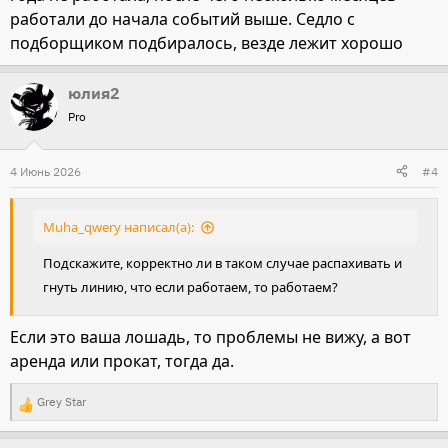
работали до начала событий выше. Седло с
подборщиком подбиралось, везде лежит хорошо
юлия2
Pro
4 Июнь 2026
#4
Muha_qwery написал(а):
Подскажите, корректно ли в таком случае распахивать и
гнуть линию, что если работаем, то работаем?
Если это ваша лошадь, то проблемы не вижу, а вот
аренда или прокат, тогда да.
Grey Star
Р
е