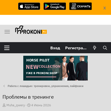
X
М
е
н
Вход
Регистрация
ю
Работа с лошадью: тренировки, упражнения, лайфхаки
Проблемы в тренинге
А
Д
Muha_qwery
4 Июнь 2026
в
а