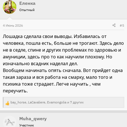
Еленка
а
Опытный
к
ц
и
4 Июнь 2026
#5
и
Лошадка сделала свои выводы. Избавилась от
:
человека, пошла есть, больше не трогают. Здесь дело
не в седле, спине и других проблемах по здоровью и
амуниции, здесь про то как научили плохому. Но
изначально всадник наделал дел.
Вообщем начинать опять сначала. Вот прийдет одна
такая зараза и вся работа на смарку, мало того и
психика тоже страдает. Легче научить , чем
переучить.
bay_horse
,
LaCavaliere
,
Evamongolia
и 7 других
Р
е
Muha_qwery
а
Участник
к