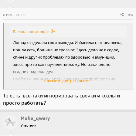
ц
и
6 Июнь 2026
#6
и
:
Еленка написал(а):
Лошадка сделала свои выводы. Избавилась от человека,
пошла есть, больше не трогают. Здесь дело не в седле,
спине и других проблемах по здоровью и амуниции,
здесь про то как научили плохому. Но изначально
всадник наделал дел.
Вообщем начинать опять сначала. Вот прийдет одна
Нажмите для раскрытия...
такая зараза и вся работа на смарку, мало того и психика
тоже страдает. Легче научить , чем переучить.
То есть, все-таки игнорировать свечки и козлы и
просто работать?
Muha_qwery
Участник