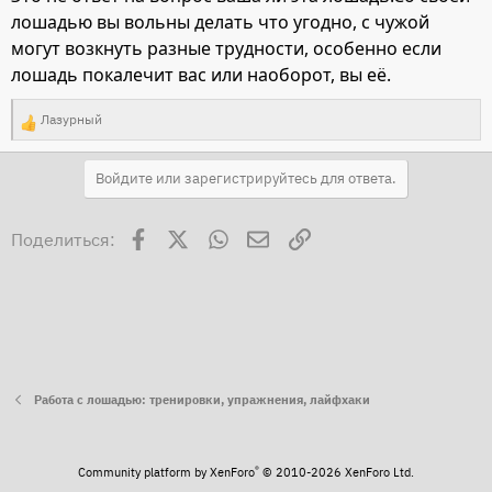
лошадью вы вольны делать что угодно, с чужой
могут возкнуть разные трудности, особенно если
лошадь покалечит вас или наоборот, вы её.
Лазурный
Р
е
Войдите или зарегистрируйтесь для ответа.
а
к
Facebook
X
WhatsApp
Электронная почта
Ссылка
ц
Поделиться:
и
и
:
Работа с лошадью: тренировки, упражнения, лайфхаки
®
Community platform by XenForo
© 2010-2026 XenForo Ltd.