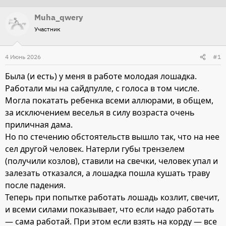
т
т
Muha_qwery
о
а
Участник
р
н
т
а
4 Июнь 2026
#1
е
ч
м
а
Была (и есть) у меня в работе молодая лошадка.
ы
л
Работали мы на сайдпулле, с голоса в том числе.
а
Могла покатать ребенка всеми аллюрами, в общем,
за исключением веселья в силу возраста очень
приличная дама.
Но по стечению обстоятельств вышло так, что на нее
сел другой человек. Натерли губы трензелем
(получили козлов), ставили на свечки, человек упал и
залезать отказался, а лошадка пошла кушать траву
после падения.
Теперь при попытке работать лошадь козлит, свечит,
и всеми силами показывает, что если надо работать
— сама работай. При этом если взять на корду — все