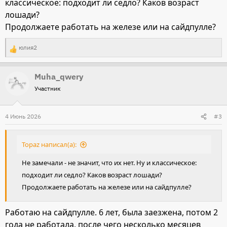
классическое: подходит ли седло? Каков возраст
лошади?
Продолжаете работать на железе или на сайдпулле?
юлия2
Р
е
Muha_qwery
а
Участник
к
ц
и
4 Июнь 2026
#3
и
:
Topaz написал(а):
Не замечали - не значит, что их нет. Ну и классическое:
подходит ли седло? Каков возраст лошади?
Продолжаете работать на железе или на сайдпулле?
Работаю на сайдпулле. 6 лет, была заезжена, потом 2
года не работала, после чего несколько месяцев