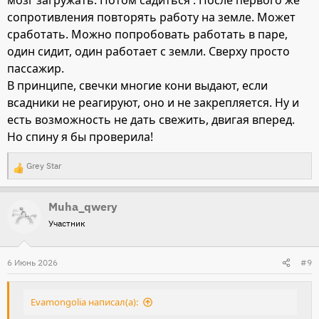
мозг загружать. Потом садиться . После первого же
сопротивления повторять работу на земле. Может
сработать. Можно попробовать работать в паре,
один сидит, один работает с земли. Сверху просто
пассажир.
В принципе, свечки многие кони выдают, если
всадники не реагируют, оно и не закрепляется. Ну и
есть возможность не дать свежить, двигая вперед.
Но спину я бы проверила!
Grey Star
Р
е
Muha_qwery
а
Участник
к
ц
и
6 Июнь 2026
#9
и
:
Evamongolia написал(а):