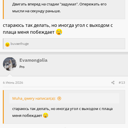
Двигать вперед на стадии "задумал". Опережать его
мысли на секунду раньше.
стараюсь так делать, но иногда угол с выходом с
плаца меня побеждает
buvaethuge
Р
е
Evamongolia
а
Pro
к
ц
и
6 Июнь 2026
#13
и
:
Muha_qwery написал(а):
стараюсь так делать, но иногда угол с выходом с плаца
меня побеждает