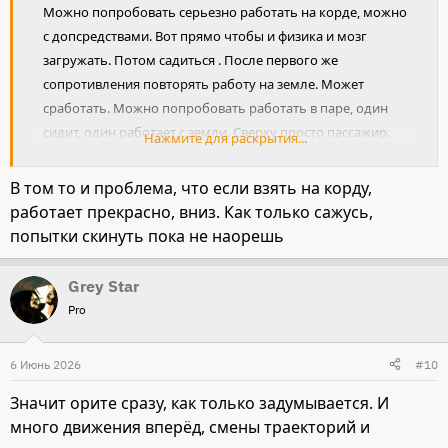
Можно попробовать серьезно работать на корде, можно
с допсредствами. Вот прямо чтобы и физика и мозг
загружать. Потом садиться . После первого же
сопротивления повторять работу на земле. Может
сработать. Можно попробовать работать в паре, один
сидит, один работает с земли. Сверху просто пассажир.
Нажмите для раскрытия...
В принципе, свечки многие кони выдают, если всадники
не реагируют, оно и не закрепляется. Ну и есть
В том то и проблема, что если взять на корду,
возможность не дать свежить, двигая вперед.
работает прекрасно, вниз. Как только сажусь,
Но спину я бы проверила!
попытки скинуть пока не наорешь
Grey Star
Pro
6 Июнь 2026
#10
Значит орите сразу, как только задумывается. И
много движения вперёд, смены траекторий и