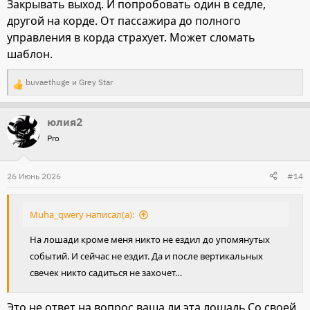
Закрывать выход. И попробовать один в седле,
другой на корде. От пассажира до полного
управления в корда страхует. Может сломать
шаблон.
buvaethuge
и
Grey Star
Р
е
юлия2
а
Pro
к
ц
и
26 Июнь 2026
#14
и
:
Muha_qwery написал(а):
На лошади кроме меня никто не ездил до упомянутых
событий. И сейчас не ездит. Да и после вертикальных
свечек никто садиться не захочет…
Это не ответ на вопрос ваша ли эта лошадь.Со своей