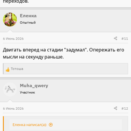
переходов.
Еленка
Опытный
6 Июнь 2026
#11
Двигать вперед на стадии "задумал". Опережать его
мысли на секунду раньше.
Тотоша
Р
е
Muha_qwery
а
Участник
к
ц
и
6 Июнь 2026
#12
и
:
Еленка написал(а):