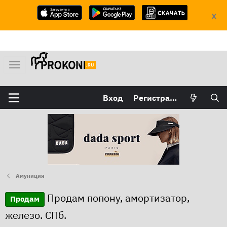
X
М
е
н
Вход
Регистрация
ю
Амуниция
Продам попону, амортизатор,
Продам
железо. СПб.