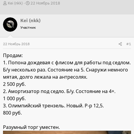
А
Д
Kei (nkk)
22 Ноябрь 2018
в
а
т
т
Kei (nkk)
о
а
Участник
р
н
т
а
22 Ноябрь 2018
#1
е
ч
м
а
Продам:
ы
л
1. Попона дождевая с флисом для работы под седлом.
а
Б/у несколько раз. Состояние на 5. Снаружи немного
мятая, долго лежала на антресолях.
2 500 руб.
2. Амортизатор под седло. Б/у. Состояние на 4+.
1 000 руб.
3. Олимпийский трензель. Новый. Р-р 12,5.
800 руб.
Разумный торг уместен.