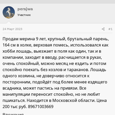
т
т
persjwa
о
а
Участник
р
н
т
а
24 Март 2023
#1
е
ч
м
а
Продам мерина 9 лет, крупный, брутальный парень,
ы
л
164 см в холке, верховая помесь, использовался как
а
хобби лошадь, выезжает в поля как один, так и в
компании, заходит в вводу, расчищается в руках,
очень спокойный, можно месяц не ездить и потом
спокойно поехать без козлов и тараканов. Лошадь
одного хозяина, не доверчиво относится к
посторонним, подойдёт под более менее ездящего
всадника, может пастись на привязи. Все
манипуляции переносит спокойно, но не любит
пшикаться. Находится в Московской области. Цена
200 тыс руб. 89671003669
Вложения