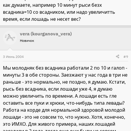
как думаете, например 10 минут рыси безх
всадника=10 со всадником, или надо увеличитть
время, если лошадь не несет вес?
vera (kourganova_vera)
Новичок
3 Июнь 2004
#9
Мы молодняк без всадника работали 2 по 10 и галоп -
минуты 3 в обе стороны. Заезжают у нас года в три не
раньше - это нормально, не поздно, я думаю. Кстати,
рысь без всадника, если лошади уже 4, я думаю
можно увеличить по времени. А лошади есть гле
оставить все пуки и хрюки, что-нибудь типа левады?
Работа на корде для нормальной здоровой молодой
лошади - это не совсем то, что нужно. Хотя, конечно,
это ИМХО. Для живого примера, наших лошадей
заездили в 2 года, тогда еще они были не совсем