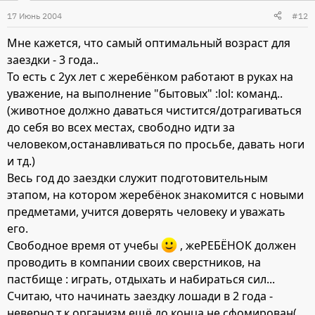
17 Июнь 2004
#12
Мне кажется, что самый оптимальный возраст для
заездки - 3 года..
То есть с 2ух лет с жеребёнком работают в руках на
уважение, на выполнение "бытовых" :lol: команд..
(животное должно даваться чистится/дотрагиваться
до себя во всех местах, свободно идти за
человеком,останавливаться по просьбе, давать ноги
и тд.)
Весь год до заездки служит подготовительным
этапом, на котором жеребёнок знакомится с новыми
предметами, учится доверять человеку и уважать
его.
Свободное время от учебы
, жеРЕБЁНОК должен
проводить в компании своих сверстников, на
пастбище : играть, отдыхать и набираться сил...
Считаю, что начинать заездку лошади в 2 года -
неверно,т.к организм ещё до конца не сфомирован(