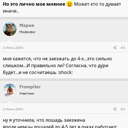
Но это лично мое мнение
Может кто то думает
иначе..
Мария
Moderator
2 Июнь 2004
#3
мне кажется, что не заезжать до 4-х...это сильно
слишком...И правильно ли? Согласна, что дури
будет...и не сосчитаешь :shock:
Frompiter
Участник
2 Июнь 2004
#4
ну я уточнила, что лошадь заезжена
вроде немцы лошадей ло 4-5 лет в руках работают