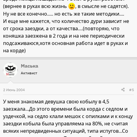
(вернее в руках всю жизнь
, в смысле не садятся).
Ну не все конечно..... но есть же такие методики....
И еще мне кажется, что количество дури зависит не
от срока заездки, а от качества....(повторяю, что
коняшка заезжена в 2 года и на нее периодически
подсаживаюся,хотя основная работа идет в руках и
на корде)
Маська
Активист
2 Июнь 2004
#5
У меня знакомая девушка свою кобылу в 4,5
заезжала...До этого времени была корда с седлом и
уздечкой, на седло клали мешок с опилками и к концу
заездки кобыла была управляема на 80%, не считая
всяких непредвиденных ситуаций, типа испугов...Со