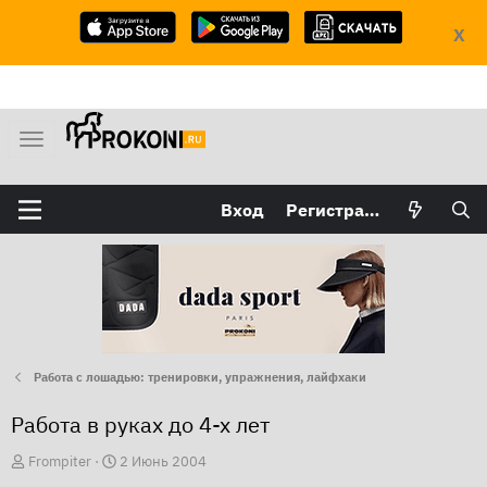
X
М
е
н
Вход
Регистрация
ю
Работа с лошадью: тренировки, упражнения, лайфхаки
Работа в руках до 4-х лет
А
Д
Frompiter
2 Июнь 2004
в
а