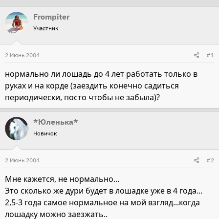
т
т
Frompiter
о
а
Участник
р
н
т
а
2 Июнь 2004
#1
е
ч
м
а
нормально ли лошадь до 4 лет работать только в
ы
л
руках и на корде (заездить конечно садиться
а
периодически, посто чтобы не забыла)?
*Юленька*
Новичок
2 Июнь 2004
#2
Мне кажется, не нормально...
Это сколько же дури будет в лошадке уже в 4 года...
2,5-3 года самое нормальное на мой взгляд...когда
лошадку можно заезжать..