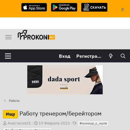
X
М
е
н
Вход
Регистрация
ю
Работа
Работу тренером/берейтором
Ищу
Т
А
Д
Анастасия31
19 Февраль 2023
#конкур_с_нуля
е
в
а