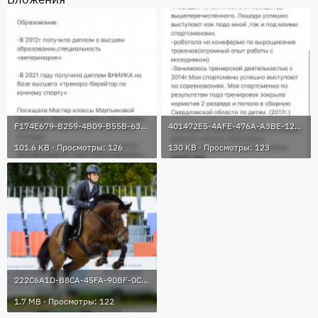
F174E679-B259-4B09-B55B-635326E05EE7.jpeg
401472E5-4AFE-476A-A3BE-12336E3BC624.jpeg
101.6 KB · Просмотры: 126
130 KB · Просмотры: 123
222C6A1D-B8CA-45FA-90BF-0C5D25C332EB.png
1.7 MB · Просмотры: 122