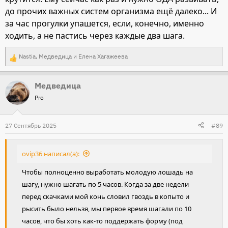
до прочих важных систем организма ещё далеко... И
за час прогулки упашется, если, конечно, именно
ходить, а не пастись через каждые два шага.
Nastia
,
Медведица
и
Елена Хагажеева
Р
е
Медведица
а
Pro
к
ц
и
27 Сентябрь 2025
#89
и
:
ovip36 написал(а):
Чтобы полноценно выработать молодую лошадь на
шагу, нужно шагать по 5 часов. Когда за две недели
перед скачками мой конь словил гвоздь в копыто и
рысить было нельзя, мы первое время шагали по 10
часов, что бы хоть как-то поддержать форму (под