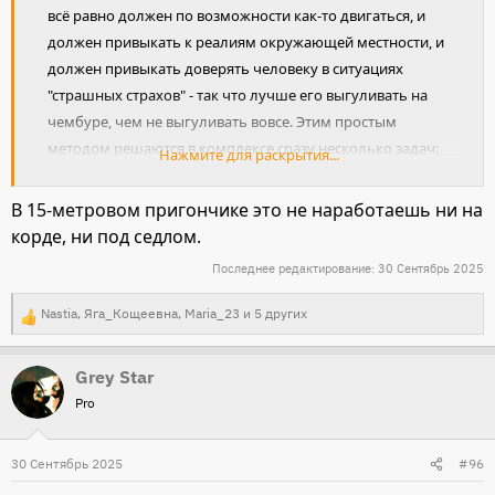
всё равно должен по возможности как-то двигаться, и
должен привыкать к реалиям окружающей местности, и
должен привыкать доверять человеку в ситуациях
"страшных страхов" - так что лучше его выгуливать на
чембуре, чем не выгуливать вовсе. Этим простым
методом решаются в комплексе сразу несколько задач:
Нажмите для раскрытия...
нормальное физическое развитие коня (так как
движения шагом и по прямым выходит количественно
В 15-метровом пригончике это не наработаешь ни на
больше, чем рысью и по кругу), нормальное
корде, ни под седлом.
психическое и умственное развитие коня (так как он
Последнее редактирование:
30 Сентябрь 2025
знакомится с окружающей местностью, привыкает к
разнообразным ландшафтам, грунтам, рельефу, к
Nastia
,
Яга_Кощеевна
,
Maria_23
и 5 других
Р
преодолению препятствий и страхов), выработка
е
нормального послушания и субординации
Grey Star
а
("поводливость" у нас это называется), наработка
Pro
к
взаимного доверия с человеком и уверенности друг в
ц
друге.
и
30 Сентябрь 2025
#96
и