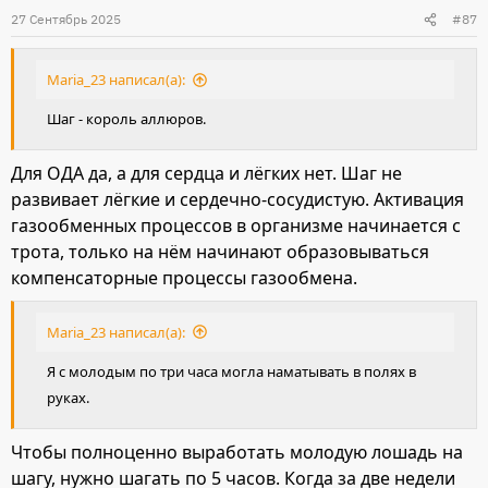
и
27 Сентябрь 2025
#87
и
:
Maria_23 написал(а):
Шаг - король аллюров.
Для ОДА да, а для сердца и лёгких нет. Шаг не
развивает лёгкие и сердечно-сосудистую. Активация
газообменных процессов в организме начинается с
трота, только на нём начинают образовываться
компенсаторные процессы газообмена.
Maria_23 написал(а):
Я с молодым по три часа могла наматывать в полях в
руках.
Чтобы полноценно выработать молодую лошадь на
шагу, нужно шагать по 5 часов. Когда за две недели