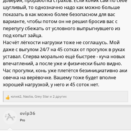
доверия, проработка страхов. Если коник сам по себе
шугливый, то однозначно надо как можно больше
показать в как можно более безопасном для вас
варианте, чтобы потом он не решил бросив вас с
перепугу сбежать от условного выпрыгнувшего из
под копыт зайца.
Насчёт лёгкости нагрузки тоже не соглашусь. Мой
даже с выгулом 24/7 на 45 сотках от прогулок в руках
уставал. Сперва морально ещё быстрее - куча новых
впечатлений, а после уже и физически было видно.
Час прогулки, конь уже плетётся безинициативно аки
овечка на верёвочке. Вашему тоже будет вполне
хорошей нагрузкой, у него и 45 соток нет.
юлия2
,
Nastia
,
Grey Star
и 2 других
Р
е
ovip36
а
Pro
к
ц