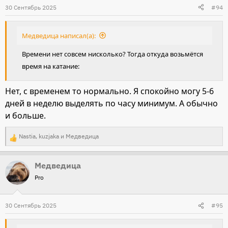
и
30 Сентябрь 2025
#94
и
:
Медведица написал(а):
Времени нет совсем нисколько? Тогда откуда возьмётся
время на катание:
Нет, с временем то нормально. Я спокойно могу 5-6
дней в неделю выделять по часу минимум. А обычно
и больше.
Nastia
,
kuzjaka
и
Медведица
Р
е
Медведица
а
Pro
к
ц
и
30 Сентябрь 2025
#95
и
: