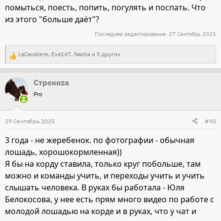
помыться, поесть, попить, погулять и поспать. Что
из этого "больше даёт"?
Последнее редактирование:
27 Сентябрь 2025
LaCavaliere
,
Eva147
,
Nastia
и 5 других
Р
е
Стрекоza
а
Pro
к
ц
и
29 Сентябрь 2025
#90
и
3 года - не жеребенок. по фотографии - обычная
:
лошадь, хорошокормленная))
Я бы на корду ставила, только круг побольше, там
можно и команды учить, и переходы учить и учить
слышать человека. В руках бы работала - Юля
Белокосова, у нее есть прям много видео по работе с
молодой лошадью на корде и в руках, что у чат и