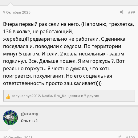
9 Октябрь 2025
#99
Вчера первый раз сели на него. (Напомню, трехлетка,
136 в холке, не работающий,
жеребец)Предварительно не работали. С денника
поседлала и, поводили с седлом. По территории
минут 5 шагом. И сели. 2 козла несильных - задом
подкинул. Все. Дальше пошел. Я им горжусь ?. Вот
реально горжусь. Я честно думала, что хоть
поиграется, похулиганит. Но его социальная
ответственность просто зашкаливает))))
konyushnya2012
,
Nastia
,
Яга_Кощеевна
и 7 других
Р
е
guramy
а
Опытный
к
ц
и
10 Октябрь 2025
#100