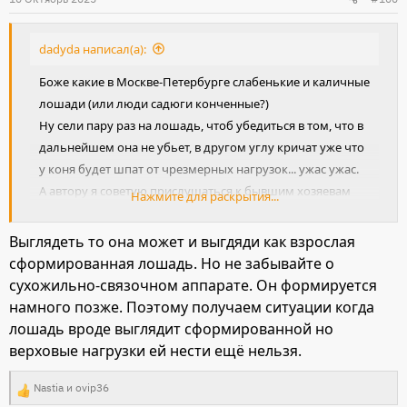
и
:
dadyda написал(а):
Боже какие в Москве-Петербурге слабенькие и каличные
лошади (или люди садюги конченные?)
Ну сели пару раз на лошадь, чтоб убедиться в том, что в
дальнейшем она не убьет, в другом углу кричат уже что
у коня будет шпат от чрезмерных нагрузок... ужас ужас.
А автору я советую прислушаться к бывшим хозяевам
Нажмите для раскрытия...
лошади. Если они считают, что лошадка вам доставит
много проблем в дальнейшем под верхом, то стоит
Выглядеть то она может и выгдяди как взрослая
заниматься с лошадью. А то в час Х (когда уже можно
сформированная лошадь. Но не забывайте о
будет ездить) на жеребце легко можно и убиться.
сухожильно-связочном аппарате. Он формируется
намного позже. Поэтому получаем ситуации когда
У нас кобыль в год и 10 выглядит уже как взрослая
лошадь вроде выглядит сформированной но
сформировавшаяся лошадь. Она уже доставляет
верховые нагрузки ей нести ещё нельзя.
хлопоты как взрослая лошадь. Пока с неё хоть как то
можно справиться начинаем заездку... и я не говорю о
Nastia
и
ovip36
Р