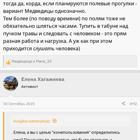
тогда да, корда, если планируются полевые прогулки -
вариант Медведицы однозначно.
Тем более (по поводу времени) по полям тоже не
обязательно шляться часами. Тупить в табуне над
пучком травы и следовать с человеком - это прям
разная работа и нагрузка. А уж как при этом
приходится
слушать
человека)
Медведица
и
Maria_23
Р
е
Елена Хагажеева
а
Активист
к
ц
и
30 Сентябрь 2025
#92
и
:
kuzjaka написал(а):
Елена, а вы с
целью
"конепользования" определились
уже? Поначалу-то, вероятно, это было спасение, а