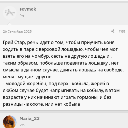
е
sevmek
а
Pro
к
ц
и
26 Сентябрь 2025
#85
и
Грей Стар, речь идет о том, чтобы приучить коня
:
ходить в паре с верховой лошадью, чтобы чел мог
взять его на чомбур, сесть на другую лошадь и ,
таким образом, побольше подвигать лошадку , нет
смысла в данном случае, двигать лошадь на свободе,
меня смущает другое
- молодой жеребец, под верх - кобыла, жереб в
любом случае будет напрыгивать на кобылу, в этом
возрасте у них начинают играть гормоны, и без
разницы - в охоте, или нет кобыла
Maria_23
Pro