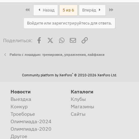
сел-поехал ?
е
First
Last
Назад
5 из 6
Вперёд
а
к
Войдите или зарегистрируйтесь для ответа.
ц
и
Facebook
X
WhatsApp
Электронная почта
Ссылка
Поделиться:
и
:
Работа с лошадью: тренировки, упражнения, лайфхаки
®
Community platform by XenForo
© 2010-2026 XenForo Ltd.
Новости
Каталоги
Выездка
Клубы
Конкур
Магазины
Троеборье
Сайты
Олимпиада-2024
Олимпиада-2020
Другое