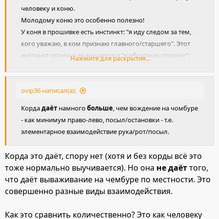
человеку и коню.
Молодому коню это особенно полезно!
У коня в прошивке есть инстинкт: "я иду следом за тем,
кого уважаю, в ком признаю главного/старшего". Этот
инстинкт отлично включается и "в обратную сторону":
Нажмите для раскрытия...
если коня регулярно водить за собой, он привыкает
человека уважать и признавать за старшего. Привыкает
доверять, привыкает ощущать себя в безопасности - "как
ovip36 написал(а):
за каменной стеной" - с человеком, идущим вперёд. Чем
Корда
даёт
намного
больше
, чем вождение на чомбуре
я и пользуюсь успешно всю жизнь. Как при обучении
- как минимум право-лево, посыл/остановки - т.е.
молодых, так и при переучивании дурных и чересчур
элементарное взаимодействие рука/рот/посыл.
пугливых, попавших в мои лапы во взрослом возрасте.
Корда это даёт, спору нет (хотя и без корды всё это
тоже нормально выучивается). Но она
не даёт
того,
что даёт вываживание на чембуре по местности. Это
совершенно разные виды взаимодействия.
Как это сравнить количественно? Это как человеку