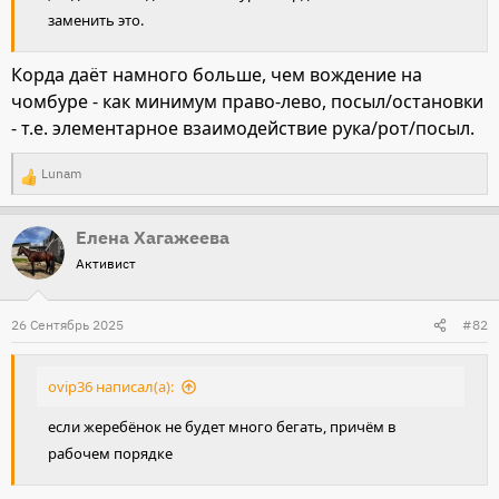
заменить это.
Корда даёт намного больше, чем вождение на
чомбуре - как минимум право-лево, посыл/остановки
- т.е. элементарное взаимодействие рука/рот/посыл.
Lunam
Р
е
Елена Хагажеева
а
Активист
к
ц
и
26 Сентябрь 2025
#82
и
:
ovip36 написал(а):
если жеребёнок не будет много бегать, причём в
рабочем порядке