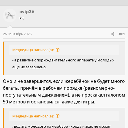
т
т
ovip36
о
а
Pro
р
н
т
а
26 Сентябрь 2025
е
ч
#81
м
а
ы
л
Медведица написал(а):
а
- а развитие опорно-двигательного аппарата у молодых
ещё не завершено.
Оно и не завершится, если жеребёнок не будет много
бегать, причём в рабочем порядке (равномерно-
поступательным движением), а не проскакал галопом
50 метров и остановился, даже для игры.
Медведица написал(а):
, водить молодого на чембуре - корда никак не может