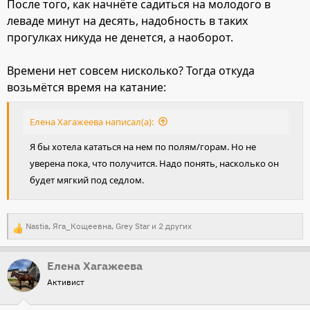
После того, как начнёте садиться на молодого в
леваде минут на десять, надобность в таких
прогулках никуда не денется, а наоборот.
Времени нет совсем нисколько? Тогда откуда
возьмётся время на катание:
Елена Хагажеева написал(а):
Я бы хотела кататься на нем по полям/горам. Но не
уверена пока, что получится. Надо понять, насколько он
будет мягкий под седлом.
Nastia
,
Яга_Кощеевна
,
Grey Star
и 2 других
Р
е
Елена Хагажеева
а
Активист
к
ц