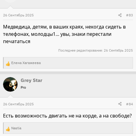
26 Сентябрь 2025
#83
Медведица, детям, в ваших краях, некогда сидеть в
телефонах, молодцы1... увы, знаки перестали
печататься
Последнее редактирование:
26 Сентябрь 2025
Елена Хагажеева
Р
е
Grey Star
а
Pro
к
ц
и
26 Сентябрь 2025
#84
и
Есть возможность двигать не на корде, а на свободе?
:
Nastia
Р