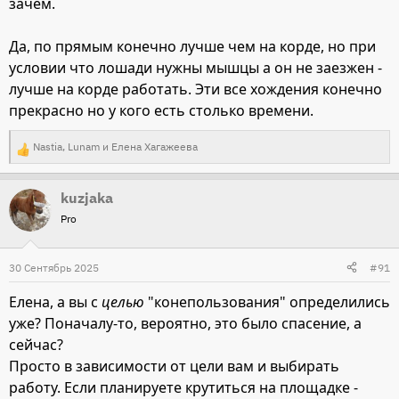
зачем.
Да, по прямым конечно лучше чем на корде, но при
условии что лошади нужны мышцы а он не заезжен -
лучше на корде работать. Эти все хождения конечно
прекрасно но у кого есть столько времени.
Nastia
,
Lunam
и
Елена Хагажеева
Р
е
kuzjaka
а
Pro
к
ц
и
30 Сентябрь 2025
#91
и
Елена, а вы с
целью
"конепользования" определились
:
уже? Поначалу-то, вероятно, это было спасение, а
сейчас?
Просто в зависимости от цели вам и выбирать
работу. Если планируете крутиться на площадке -