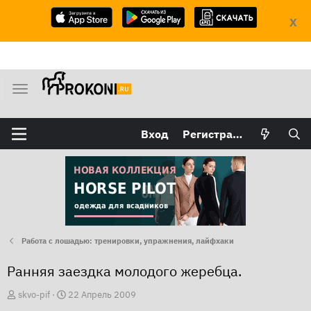
X
М
е
н
Вход
Регистрация
ю
Работа с лошадью: тренировки, упражнения, лайфхаки
Ранняя заездка молодого жеребца.
А
Д
skvo-pif
22 Апрель 2009
в
а