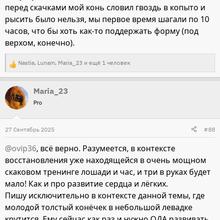
перед скачками мой конь словил гвоздь в копыто и
рысить было нельзя, мы первое время шагали по 10
часов, что бы хоть как-то поддержать форму (под
верхом, конечно).
Nastia
,
Lunam
,
Maria_23
и ещё 1 человек
Р
е
Maria_23
а
Pro
к
ц
и
27 Сентябрь 2025
#88
и
@ovip36
, всё верно. Разумеется, в контексте
:
восстановления уже находящейся в очень мощном
скаковом тренинге лошади и час, и три в руках будет
мало! Как и про развитие сердца и лёгких.
Пишу исключительно в контексте данной темы, где
молодой толстый конёчек в небольшой левадке
крутится. Ему сейчас как раз и нужно ОДА развивать,