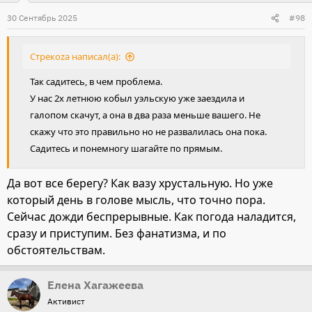
и
30 Сентябрь 2025
#98
и
:
Стрекоza написал(а):
Так садитесь, в чем проблема.
У нас 2х летнюю кобыл уэльскую уже заездила и
галопом скачут, а она в два раза меньше вашего. Не
скажу что это правильно но не развалилась она пока.
Садитесь и понемногу шагайте по прямым.
Да вот все берегу? Как вазу хрустальную. Но уже
который день в голове мысль, что точно пора.
Сейчас дожди беспрерывные. Как погода наладится,
сразу и приступим. Без фанатизма, и по
обстоятельствам.
Елена Хагажеева
Активист