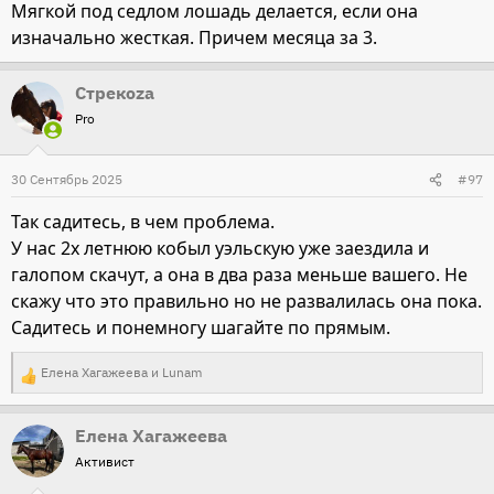
Мягкой под седлом лошадь делается, если она
:
изначально жесткая. Причем месяца за 3.
Стрекоza
Pro
30 Сентябрь 2025
#97
Так садитесь, в чем проблема.
У нас 2х летнюю кобыл уэльскую уже заездила и
галопом скачут, а она в два раза меньше вашего. Не
скажу что это правильно но не развалилась она пока.
Садитесь и понемногу шагайте по прямым.
Елена Хагажеева
и
Lunam
Р
е
Елена Хагажеева
а
Активист
к
ц