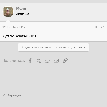
т
т
Моля
о
а
Активист
р
н
т
а
19 Октябрь 2017
#1
е
ч
м
а
Куплю Wintec Kids
ы
л
а
Войдите или зарегистрируйтесь для ответа.
Facebook
X
WhatsApp
Электронная почта
Ссылка
Поделиться:
Амуниция