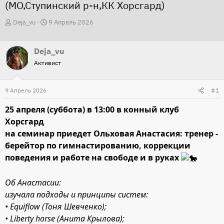
(МО,Ступинский р-н,КК Хорсгард)
А
Д
Deja_vu
9 Апрель 2026
в
а
т
т
Deja_vu
о
а
Активист
р
н
т
а
9 Апрель 2026
#1
е
ч
м
а
25 апреля (суббота) в 13:00 в конный клуб
ы
л
Хорсгард
а
на семинар приедет Ольховая Анастасия: тренер -
берейтор по гимнастированию, коррекции
поведения и работе на свободе и в руках
Об Анастасии:
изучала подходы и принципы систем:
• Equiflow (Тоня Шевченко);
• Liberty horse (Анита Крылова);