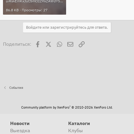
uiRskEmKxJuCSmClIZHxZAWdY5CbgYQnbiXkBgi9e_n6GrqMEcjSK0M9i5XvktRHfKSOOmz5us_taVgmmmR4RDk7.jpg
86.8 KB · Просмотры: 27
Войдите или зарегистрируйтесь для ответа.
Facebook
X
WhatsApp
Электронная почта
Ссылка
Поделиться:
События
®
Community platform by XenForo
© 2010-2026 XenForo Ltd.
Новости
Каталоги
Выездка
Клубы