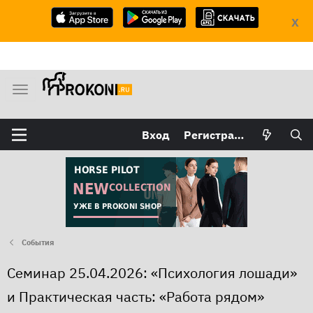
X
М
е
н
Вход
Регистрация
ю
События
Семинар 25.04.2026: «Психология лошади»
и Практическая часть: «Работа рядом»