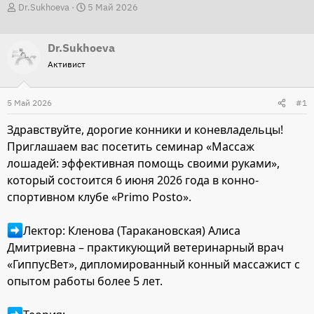
А
Д
Dr.Sukhoeva
5 Май 2026
в
а
т
т
Dr.Sukhoeva
о
а
Активист
р
н
т
а
5 Май 2026
#1
е
ч
м
а
Здравствуйте, дорогие конники и коневладельцы!
ы
л
Приглашаем вас посетить семинар «Массаж
а
лошадей: эффективная помощь своими руками»,
который состоится 6 июня 2026 года в конно-
спортивном клубе «Primo Posto».
Лектор: Кленова (Таракановская) Алиса
Дмитриевна – практикующий ветеринарный врач
«ГиппусВет», дипломированный конный массажист с
опытом работы более 5 лет.