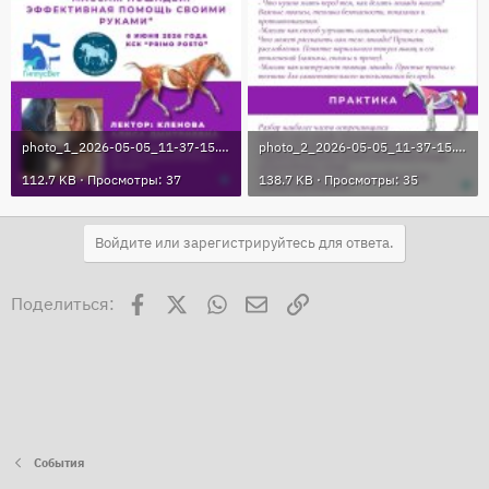
photo_1_2026-05-05_11-37-15.jpg
photo_2_2026-05-05_11-37-15.jpg
112.7 KB · Просмотры: 37
138.7 KB · Просмотры: 35
Войдите или зарегистрируйтесь для ответа.
Facebook
X
WhatsApp
Электронная почта
Ссылка
Поделиться:
События