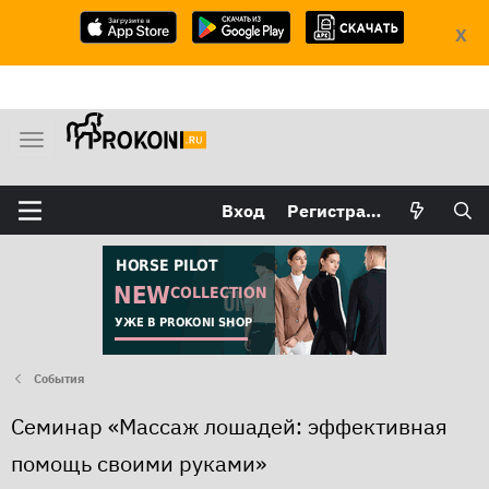
X
М
е
н
Вход
Регистрация
ю
События
Семинар «Массаж лошадей: эффективная
помощь своими руками»