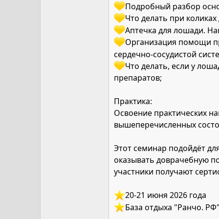
Подробный разбор осно
Что делать при коликах
Аптечка для лошади. На
Организация помощи пр
сердечно-сосудистой сист
Что делать, если у лош
препаратов;
Практика:
Освоение практических н
вышеперечисленных состоя
Этот семинар подойдёт для
оказывать доврачебную по
участники получают серти
️20-21 июня 2026 года
️База отдыха "Ранчо. Р