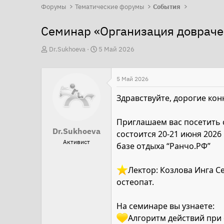
Форумы
Тематические форумы
События
Семинар «Организация довраче
А
Д
Dr.Sukhoeva
5 Май 2026
в
а
т
т
5 Май 2026
о
а
р
н
Здравствуйте, дорогие кон
т
а
е
ч
Приглашаем вас посетить 
Dr.Sukhoeva
м
а
состоится 20-21 июня 2026 
Активист
ы
л
базе отдыха “Ранчо.РФ”
а
️Лектор: Козлова Инга 
остеопат.
На семинаре вы узнаете:
Алгоритм действий при