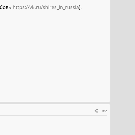
юбовь
https://vk.ru/shires_in_russia
).
#2