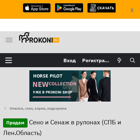
X
М
е
н
Вход
Регистрация
ю
Опилки, сено, корма, подкормки
Сено и Сенаж в рулонах (СПБ и
Продам
Лен.Область)