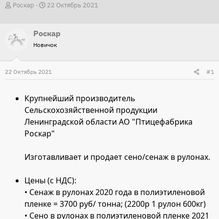
А
Д
Роскар
22 Октябрь 2021
в
а
т
т
Роскар
о
а
Новичок
р
н
т
а
22 Октябрь 2021
#1
е
ч
м
а
Крупнейший производитель
ы
л
Сельскохозяйственной продукции
а
Ленинградской области АО "Птицефабрика
Роскар"
Изготавливает и продает сено/сенаж в рулонах.
Цены (с НДС):
• Сенаж в рулонах 2020 года в полиэтиленовой
пленке = 3700 руб/ тонна; (2200р 1 рулон 600кг)
• Сено в рулонах в полиэтиленовой пленке 2021