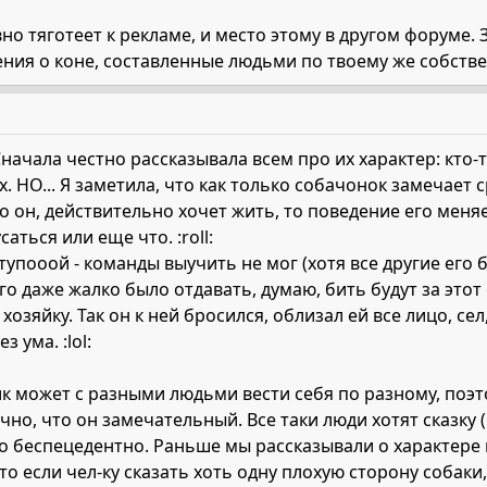
о тяготеет к рекламе, и место этому в другом форуме. З
ния о коне, составленные людьми по твоему же собств
ачала честно рассказывала всем про их характер: кто-то 
. НО... Я заметила, что как только собачонок замечает
 он, действительно хочет жить, то поведение его меняет
аться или еще что. :roll:
 тупооой - команды выучить не мог (хотя все другие его 
его даже жалко было отдавать, думаю, бить будут за этот
зяйку. Так он к ней бросился, облизал ей все лицо, сел, 
з ума. :lol:
ик может с разными людьми вести себя по разному, поэто
бычно, что он замечательный. Все таки люди хотят сказку 
ало беспецедентно. Раньше мы рассказывали о характере 
о если чел-ку сказать хоть одну плохую сторону собаки, т