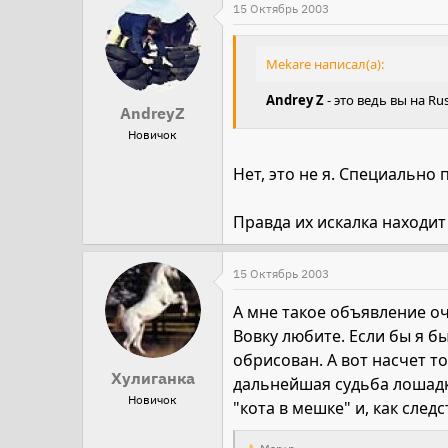
15 Октябрь 2003
Mekare написал(а):
Andrey Z
- это ведь вы на Ru
AndreyZ
Новичок
Нет, это не я. Специальн
Правда их искалка находит и
15 Октябрь 2003
А мне такое объявление оч
Вовку любите. Если бы я б
обрисован. А вот насчет то
Хулиганка
дальнейшая судьба лошадк
Новичок
"кота в мешке" и, как сле