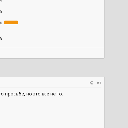
%
%
%
#1
 просьбе, но это все не то.