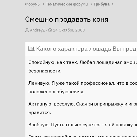
Форумы
Тематические форумы
Трибуна
Смешно продавать коня
А
Д
AndreyZ
14 Октябрь 2003
в
а
т
т
Какого характера лошадь Вы пред
о
а
р
н
Спокойную, как танк. Любая лошадиная эмоци
т
а
безопасности.
е
ч
м
а
Ленивую. Я уже такой профессионал, что в сос
ы
л
положено любую клячу.
а
Активную, веселую. Скачки вприпрыжку и игры
нравится.
Злобную. Пусть только сунется - я ей покажу, 
Опять же спокойную, потому что я пока еще 