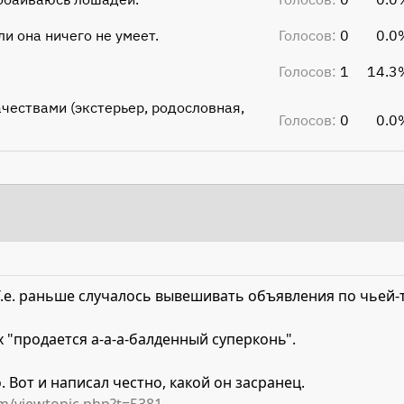
и она ничего не умеет.
Голосов:
0
0.0
Голосов:
1
14.3
чествами (экстерьер, родословная,
Голосов:
0
0.0
.е. раньше случалось вывешивать объявления по чьей-то
 "продается а-а-а-балденный суперконь".
о. Вот и написал честно, какой он засранец.