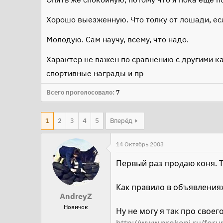
Хорошо выезженную. Что толку от лошади, есл
Молодую. Сам научу, всему, что надо.
Характер не важен по сравнению с другими ка
спортивные награды и пр
Всего проголосовало
7
1
2
3
4
5
Вперёд
14 Октябрь 2003
Первый раз продаю коня. Т
Как правило в объявлениях
AndreyZ
Новичок
Ну не могу я так про своег