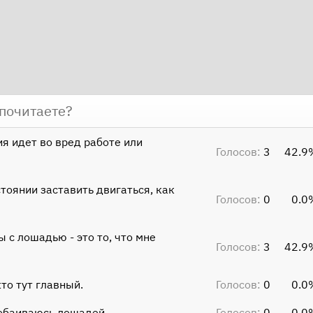
почитаете?
я идет во вред работе или
Голосов:
3
42.9
тоянии заставить двигаться, как
Голосов:
0
0.0
 с лошадью - это то, что мне
Голосов:
3
42.9
кто тут главный.
Голосов:
0
0.0
побаиваюсь лошадей.
Голосов:
0
0.0