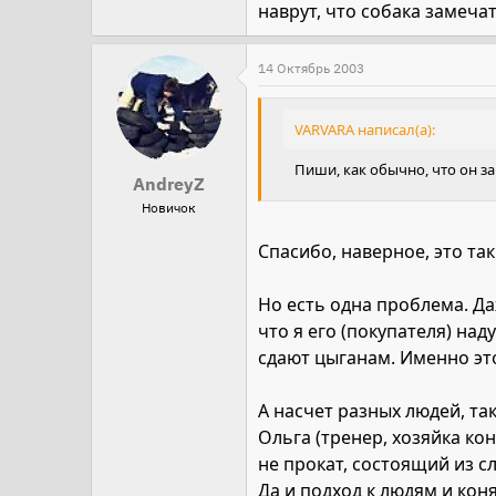
наврут, что собака замечат
14 Октябрь 2003
VARVARA написал(а):
Пиши, как обычно, что он за
AndreyZ
Новичок
Спасибо, наверное, это так
Но есть одна проблема. Даж
что я его (покупателя) на
сдают цыганам. Именно это
А насчет разных людей, та
Ольга (тренер, хозяйка кон
не прокат, состоящий из с
Да и подход к людям и кон