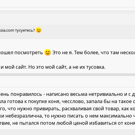
ssia.com тусуетесь?
о пошел посмотреть
Это не я. Тем более, что там неск
 мой сайт. Но это мой сайт, а не их тусовка.
ень понравилось - написано весьма нетривиально и с ду
ыла готова к покупке коня, чесслово, запала бы на тако
го, что нужно привирать, расхваливая свой товар, как ко
и небезразлична, то нужно писать о нем максимально ч
дствие, не пытался потом любой ценой избавиться от кон