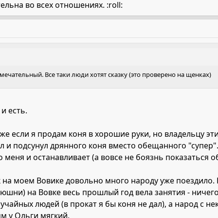
ельна во всех отношениях. :roll:
мечательный. Все таки люди хотят сказку (это проверено на щенках)
 и есть.
е если я продам коня в хорошие руки, но владельцу этих
дул и подсунул дрянного коня вместо обещанного "супер"
 меня и останавливает (а вовсе не боязнь показаться 
к на моем Вовике довольно много народу уже поездило. В
юшни) на Вовке весь прошлый год вела занятия - ничего,
лучайных людей (в прокат я бы коня не дал), а народ с 
ям у Ольги мягкий.