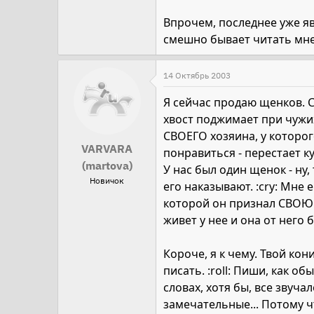
Впрочем, последнее уже явн
смешно бывает читать мне
14 Октябрь 2003
Я сейчас продаю щенков. Сн
хвост поджимает при чужих
СВОЕГО хозяина, у которого
VARVARA
понравиться - перестает кус
(martova)
У нас был один щенок - ну,
Новичок
его наказывают. :cry: Мне 
которой он признал СВОЮ хо
живет у нее и она от него бе
Короче, я к чему. Твой кон
писать. :roll: Пиши, как о
словах, хотя бы, все звуч
замечательные... Потому чт