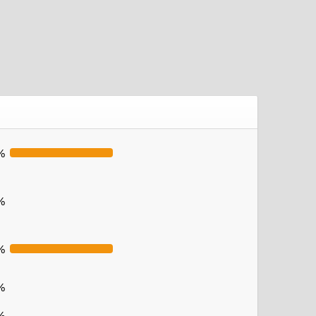
%
%
%
%
%