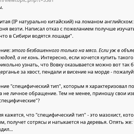
m/viewtopic.php?t=5381
ы.
тая (IP натурально китайский) на ломаном английском: "
коня везти. Написал отказ с пожеланием получше изуча
 что в Сибири водятся лошади".
ение:
этого безбашенного только на мясо. Если уж в объяв
юдоед, а не конь
. Интересно, если хочется купить такого
икольно узнать, что Вовку оказывается можно вот так б
ерганье за хвост, пендали и висение на морде - пожалу
ение "специфический тип", которым я характеризовал п
 а не личное обращение. Тем не менее, приношу свои из
специфические"?
я кажется, что "специфический тип" - это мазохист, ко
, получет сотрясы и натыкается на деревья. Опять же: 
дил...