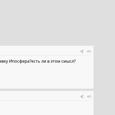
#1
авку Ипосфера?есть ли в этом смысл?
#2