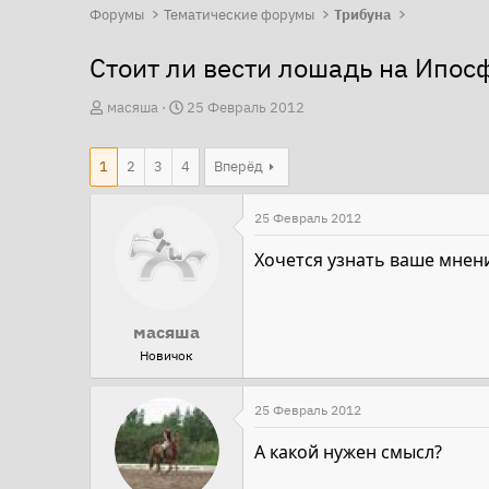
Форумы
Тематические форумы
Трибуна
Стоит ли вести лошадь на Ипо
А
Д
масяша
25 Февраль 2012
в
а
т
т
1
2
3
4
Вперёд
о
а
р
н
25 Февраль 2012
т
а
Хочется узнать ваше мнени
е
ч
м
а
ы
л
масяша
а
Новичок
25 Февраль 2012
А какой нужен смысл?