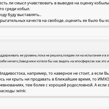
,есть ли смысл учавствовать в выводке на оценку кобылы
то среди кобыл.
году буду выставлять..
рыгательных качеств на свободе..оценить ее было бы к
ддерживать ее уровень.пока не решила,поедем ли на испытания и в эт
себе ничего,Заводчики хотели бы нас видеть на ипосфере,так как это 
 Владивостока, например, то наверное не стоит, а если Вы
сь ни крыть ни продавать в ближайшее время, то ИМХО, 
евнованиях, тем более с хорошей родословной. А если 
расходы :wink: