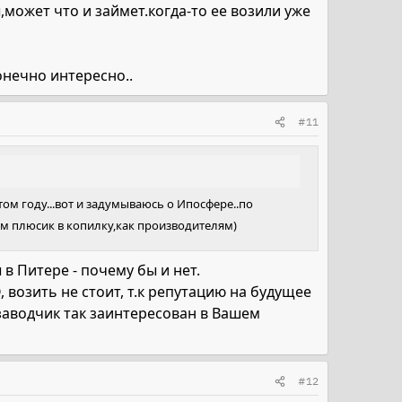
,может что и займет.когда-то ее возили уже
онечно интересно..
#11
ом году...вот и задумываюсь о Ипосфере..по
им плюсик в копилку,как производителям)
 в Питере - почему бы и нет.
возить не стоит, т.к репутацию на будущее
заводчик так заинтересован в Вашем
#12