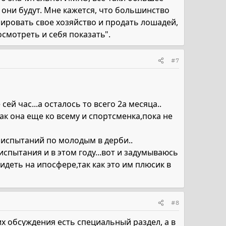
 они будут. Мне кажется, что большинство
амировать свое хозяйство и продать лошадей,
осмотреть и себя показать".
#7
ей час...а осталось то всего 2а месяца..
к она еще ко всему и спортсменка,пока не
испытаний по молодым в дерби..
спытания и в этом году...вот и задумываюсь
идеть на ипосфере,так как это им плюсик в
#8
х обсуждения есть специальный раздел, а в