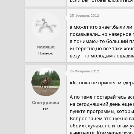
Если Вы готовы вложиться 
25 Февраль 2012
а может кто знает,были л
показывали...но наверное
я понимаю,что больший плю
масяша
интересно,но все таки хоч
Новичок
везут по молодым лошадям 
25 Февраль 2012
vfc
, пока не пришел модер
А по теме постарайтесь вс
Снегурочка
на сегодняшний день еще 
Pro
пункте программы, который
Вопрос зачем это нужно ва
обоих случаях по итогам у
выиграете. Коммерческую 