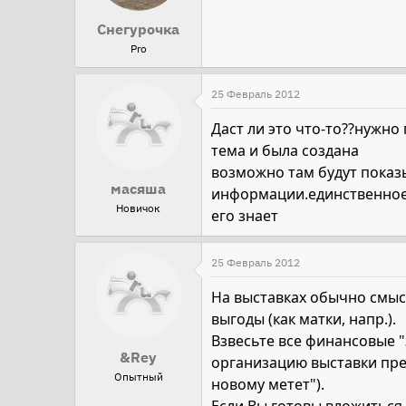
Снегурочка
Pro
25 Февраль 2012
Даст ли это что-то??нужно
тема и была создана
возможно там будут показ
масяша
информации.единственное-
Новичок
его знает
25 Февраль 2012
На выставках обычно смыс
выгоды (как матки, напр.).
Взвесьте все финансовые "
&Rey
организацию выставки пред
Опытный
новому метет").