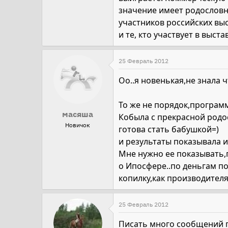
значение имеет родословна
участников российских выс
и те, кто участвует в выст
25 Февраль 2012
Оо..я новенькая,не знала 
То же не порядок,программа
масяша
Кобыла с прекрасной родос
Новичок
готова стать бабушкой=)
и результаты показывала 
Мне нужно ее показывать,п
о Ипосфере..по деньгам по
копилку,как производител
25 Февраль 2012
Писать много сообщений п