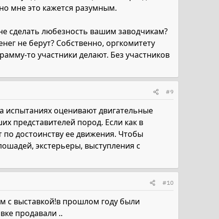
 но мне это кажется разумным.
 не сделать любезность вашим заводчикам?
денег не берут? Собственно, оргкомитету
рамму-то участники делают. Без участников
#9
На испытаниях оценивают двигательные
их представителей пород. Если как в
т по достоинству ее движения. Чтобы
лошадей, экстерьеры, выступления с
#10
м с выставкой!в прошлом году были
вке продавали ..