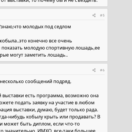
т выставки, то почему бы и не съездить.
#5
?знаю,что молодых под седлом
кобыла..это конечно все очень
бы показать молодую спортивную лошадь,ее
орые могут заметить лошадь..
#6
ь несколько сообщений подряд.
ой выставки есть программа, возможно она
ожете подать заявку на участие в любом
ция выставки, думаю, будет только рада.
огда-нибудь кобылу крыть или продавать? В
и может быть диплом, если что-то
то значительно. ИМХО, все-таки большее