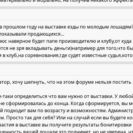
материально и морально, на получив никакого эффекта о
и в прошлом году на выставке езды по молодым лошадям
 показывали продающихся...
с наверное будет папе производителю и клубу,от куда 
ется не зря вкладывать деньги)например для того,что 
в клуб,на соревнования,где судят известные судья,кот
атор, хочу шепнуть, что на этом форуме нельзя постит
е-таки определиться что вам нужно от выставки. У люб
не сформировалась до конца. Когда сформируется, вы м
 подходит вам по возрасту и возможностям. Администра
м. Просто так для себя? Или на случай если вы будете к
частия в выставке вы получите результаты бонитировки 
ценность вашей лошади это поднимет, но не уверена, ч