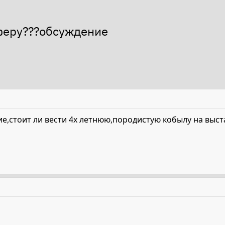
сферу???обсуждение
е,стоит ли вести 4х летнюю,породистую кобылу на выст