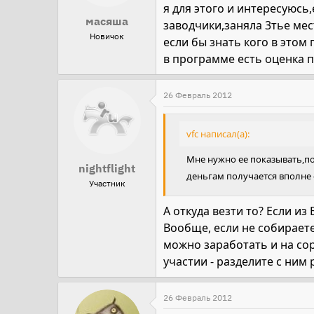
я для этого и интересуюсь
масяша
заводчики,заняла 3тье мес
Новичок
если бы знать кого в этом 
в программе есть оценка п
26 Февраль 2012
vfc написал(а):
Мне нужно ее показывать,по
nightflight
деньгам получается вполне 
Участник
А откуда везти то? Если из
Вообще, если не собираете
можно заработать и на сор
участии - разделите с ним 
26 Февраль 2012