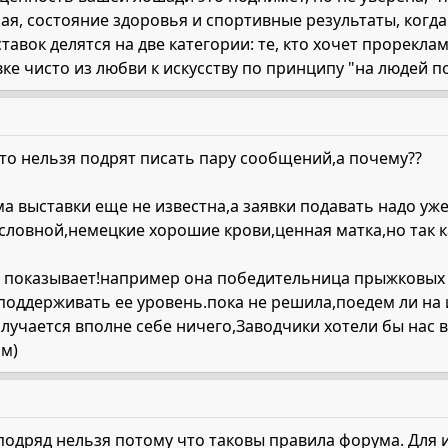
я, состояние здоровья и спортивные результаты, когда
тавок делятся на две категории: те, кто хочет прорекл
авке чисто из любви к искусству по принципу "на людей п
что нельзя подрят писать пару сообщений,а почему??
 выставки еще не известна,а заявки подавать надо уже с
ловной,немецкие хорошие крови,ценная матка,но так ка
и показывает!например она победительница прыжковых 
оддерживать ее уровень.пока не решила,поедем ли на и
лучается вполне себе ничего,Заводчики хотели бы нас в
ям)
одряд нельзя потому что таковы правила форума. Для и