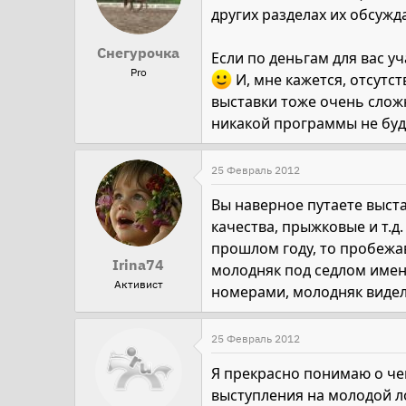
других разделах их обсужд
Снегурочка
Если по деньгам для вас у
Pro
И, мне кажется, отсутст
выставки тоже очень сложн
никакой программы не буд
25 Февраль 2012
Вы наверное путаете выст
качества, прыжковые и т.д
прошлом году, то пробежав
Irina74
молодняк под седлом именн
Активист
номерами, молодняк видел
25 Февраль 2012
Я прекрасно понимаю о че
выступления на молодой ло