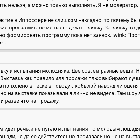
ать нельзя, а можно только выполнять. Я не модератор,
частие в Иппосфере не слишком накладно, то почему бы
вие программы не мешает сделать заявку. За заявку-то 
о формировать программу пока нет заявок. :wink: Прог
ет.
авку и испытания молодняка. Две совсем разные вещи. 
. Выставка как правило для продажи плюс выбирают лучш
 по колено в песке в поводу с кобылой навряд ли оценя
о на выставке показывали я лично не видела. Там шоу 
и разве что на продажу.
м идет речь,и не путаю испытнания по молодым лошадя
шади,но да,ее действительно продавали,но не на выста