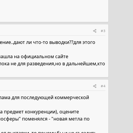
#3
ение..дают ли что-то выводки??для этого
нашла на официальном сайте
ока не для разведения,но в дальнейшем,кто
#4
клама для последующей коммерческой
на предмет конкуренции), оцените
посферы" поменялся - "новая метла по