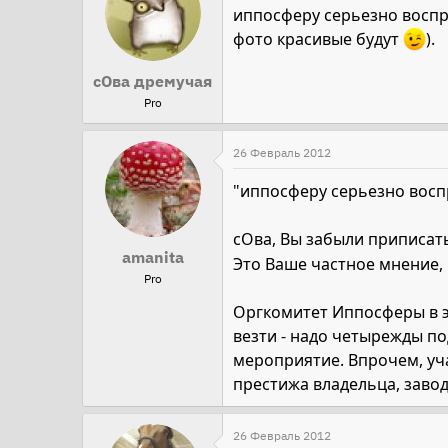
иппосферу серьезно воспри
фото красивые будут
).
сОва дремучая
Pro
26 Февраль 2012
"иппосферу серьезно воспр
сОва, Вы забыли приписат
amanita
Это Ваше частное мнение, 
Pro
Оргкомитет Иппосферы в эт
везти - надо четырежды по
мероприятие. Впрочем, уча
престижа владельца, заводч
26 Февраль 2012