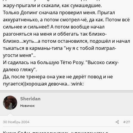
жару-прыгали и скакали, как сумашедшие.
Только Допинг сначала проверил меня. Прыгал
аккуратненько, а потом смотрел-чё, да как. Потом всё
сильнее и сильнее!! А потом вообще начал
разгоняться на меня и оббегать так близко-
близко...жуть...а потом остановился, подошёл и начал
тыкаться в карманы-типа "ну я с тобой поиграл-
угости меня"..
И садилась на большую Тётю Розу. "Высоко сижу-
далеко гляжу".
Да, после тренера она уже не дерёт повод и не
пугается))хорошая девочка.. :wink:
Sheridan
Новичок
30 Ноябрь 2004
#27