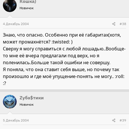
Кошка)
Новичок
4 Декабрь 2004
#38
Знаю, что опасно. Особенно при её габаритах(хотя,
может промахнётся? :twisted: )
Сверху я могу справиться с любой лошадью..Вообще-
то мне её вчера предлагали под верх, но я
поленилась.Больше такой ошибки не совершу.
Я поняла, что она ставит себя выше, но почему так
произошло и где моё упущение-понять не могу.. :roll:
:?
Zуба$тики
Новичок
5 Декабрь 2004
#39