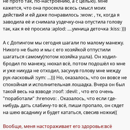
не прото так, по-настроению, а с целью). Мне
кажется, что она просекла всесь смысл моих
действий и ей даже понравилось :wow: , тк, когда я
заводила её и снимала уздечку-она опустила голову
так, как я её просила :aplod: ....умница деточка :kiss: )))
А с Допингом мы сегодня шагали по малому манежу.
Никого не было и мы с его хозяйкой отпустили
шагаться самому(потом хозяйка ушла). Он ходил-
бродил по манежу, нюхал всё, потом подошёл ко мне
и уже никуда не отходил, засунув голову мне между
рук-ласковый :sym: ...))) Но, оказалось, что он вовсе не
спокойная и исполнительная лошадка. Вчера он был
такой весь на взводе :roof: :devil: , что его очень
"поработали" :hrenovo: . Оказалось, что если где-
нибудь дать слабину-то всё, пиши пропало, он сядет
на шею всаднику и будет кататься, свесив ножки((
Вообще, меня настораживает его здоровье:всё