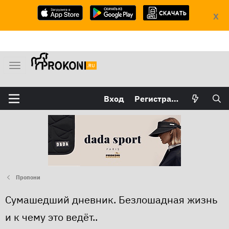
X
М
е
н
Вход
Регистрация
ю
Пропони
Сумашедший дневник. Безлошадная жизнь
и к чему это ведёт..