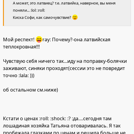
А может, это латвиец? т.е. латвийка, наверное, вы меня
поняли... :lol: :roll:
Киска Софи, как самочувствие?
Мой респект!
ray: Почему?-она латвийская
теплокровная!!!
Чувствую себя ничего так...иду на поправку-болячки
заживают, синяки проходят(сессии это не повредит
точно :lala: )))
об остальном см.ниже)
Кстати о ценах :roll: :shock: :? :да....сегодня там
лошадиная хозяйка Татьяна отоваривалась. Я так
пробежала глазками по ценам и решила больше не