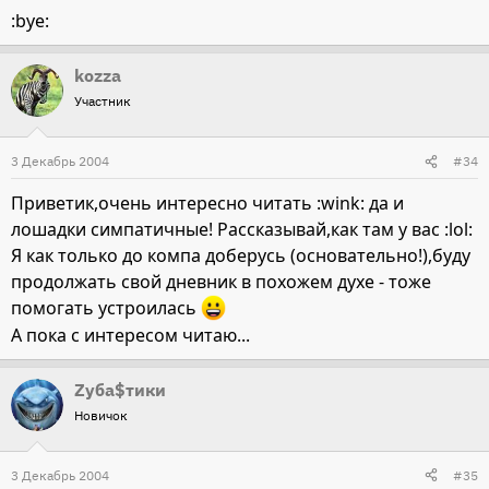
:bye:
kozza
Участник
3 Декабрь 2004
#34
Приветик,очень интересно читать :wink: да и
лошадки симпатичные! Рассказывай,как там у вас :lol:
Я как только до компа доберусь (основательно!),буду
продолжать свой дневник в похожем духе - тоже
помогать устроилась
А пока с интересом читаю...
Zуба$тики
Новичок
3 Декабрь 2004
#35