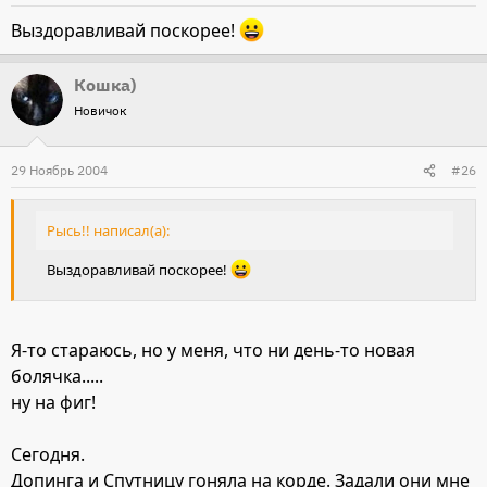
Выздоравливай поскорее!
Кошка)
Новичок
29 Ноябрь 2004
#26
Рысь!! написал(а):
Выздоравливай поскорее!
Я-то стараюсь, но у меня, что ни день-то новая
болячка.....
ну на фиг!
Сегодня.
Допинга и Спутницу гоняла на корде. Задали они мне