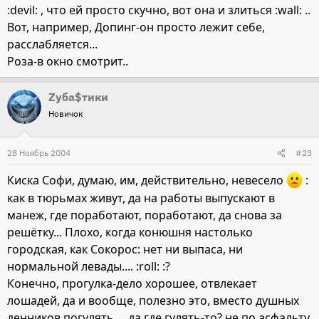
:devil: , что ей просто скучно, вот она и злиться :wall: ..
Вот, например, Допинг-он просто лежит себе,
расслабляется...
Роза-в окно смотрит..
Zуба$тики
Новичок
28 Ноябрь 2004
#23
Киска Софи, думаю, им, действительно, невесело
:
как в тюрьмах живут, да на работы выпускают в
манеж, где поработают, поработают, да снова за
решётку... Плохо, когда конюшня настолько
городская, как Сокорос: нет ни выпаса, ни
нормальной левады.... :roll: :?
Конечно, прогулка-дело хорошее, отвлекает
лошадей, да и вообще, полезно это, вместо душных
денников погулять..., да где гулять-то? не по асфальту