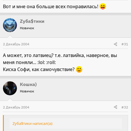
Вот и мне она больше всех понравилась!
Zуба$тики
Новичок
2 Декабрь 2004
#31
А может, это латвиец? т.е. латвийка, наверное, вы
меня поняли... :lol: :roll:
Киска Софи, как самочувствие?
Кошка)
Новичок
2 Декабрь 2004
#32
Zуба$тики написал(а):