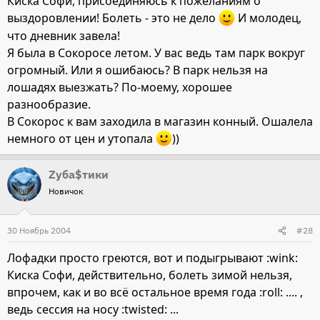
Киска Софи, присоединяюсь к пожеланиям о
выздоровлении! Болеть - это не дело
И молодец,
что дневник завела!
Я была в Сокоросе летом. У вас ведь там парк вокруг
огромный. Или я ошибаюсь? В парк нельзя на
лошадях выезжать? По-моему, хорошее
разнообразие.
В Сокорос к вам заходила в магазин конный. Ошалела
немного от цен и утопала
))
Zуба$тики
Новичок
30 Ноябрь 2004
#28
Лофадки просто греются, вот и подыгрывают :wink:
Киска Софи, действительно, болеть зимой нельзя,
впрочем, как и во всё остальное время года :roll: .... ,
ведь сессия на носу :twisted: ...