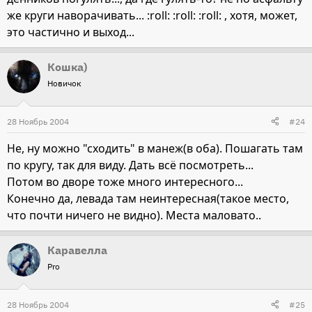
же круги наворачивать... :roll: :roll: :roll: , хотя, может,
это частично и выход...
Кошка)
Новичок
28 Ноябрь 2004
#24
Не, ну можно "сходить" в манеж(в оба). Пошагать там
по кругу, так для виду. Дать всё посмотреть...
Потом во дворе тоже много интересного...
Конечно да, левада там неинтересная(такое место,
что почти ничего не видно). Места маловато..
Каравелла
Pro
28 Ноябрь 2004
#25