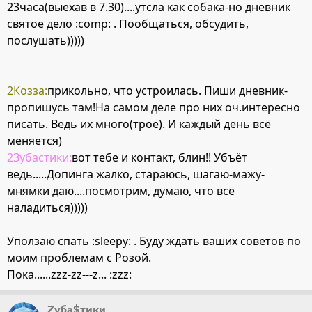
23часа(выехав в 7.30)....утсла как собака-но дневник
святое дело :comp: . Пообщаться, обсудить,
послушать)))))
2Козза:
прикольно, что устроилась. Пиши дневник-
пропишусь там!На самом деле про них оч.интересно
писать. Ведь их много(трое). И каждый день всё
меняется)
2Зубастики:
вот тебе и контакт, блин!! Убъёт
ведь.....Допинга жалко, стараюсь, шагаю-мажу-
мнямки даю....посмотрим, думаю, что всё
наладиться)))))
Уползаю спать :sleepy: . Буду ждать ваших советов по
моим проблемам с Розой.
Пока......zzz-zz---z... :zzz:
Zуба$тики