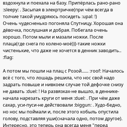
вздохнула и поехала на базу. Припёрлась рано-рано
:sleepy: . Засыпая в элекртричке(при чём всегда в
толчие такой умудряюсь посидеть :upal: !)
Очень чудесненько погоняла Спутницу. Хорошая она
дёвочка, послушная и добрая. Побегала очень
хорошо. Потом мыли и мазали ножки. После
плаца(где снега по колено-моё)))-такие ножки
чистенькие, что даже не хочется в денник заводить..
:flag:
А потом мы пошли на плац с Розой...... :roof: Началось
всё с того, что лошадь решила, что нос свой надо
задрать повыше и нивкоем случае той дефочке снизу
не давать :duel: ! На развязках-не вышло, в деннике-
начала нарезать круги от меня :duel: . При чём даже
сахар, уси-пуси-не действовали :biggun: . Худо-бедно,
но нос мы поймали и, после этого кобыль опустила
голову, подставляя уши(сначала одно, потом другое).
Интересно, это теперь она всегда меня "перед