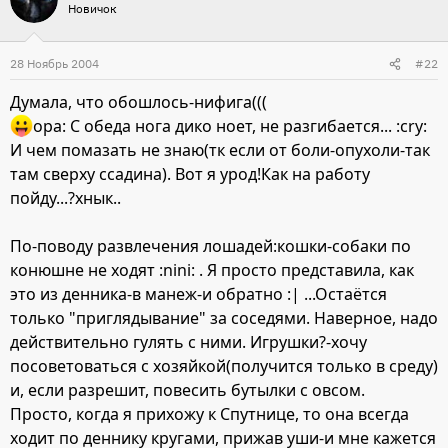
Новичок
28 Ноябрь 2004
#22
Думала, что обошлось-нифига(((
opa: С обеда нога дико ноет, не разгибается... :cry:
И чем помазать не знаю(тк если от боли-опухоли-так
там сверху ссадина). Вот я урод!Как на работу
пойду...?хнык..
По-поводу развлечения лошадей:кошки-собаки по
конюшне не ходят :nini: . Я просто представила, как
это из денника-в манеж-и обратно :| ...Остаётся
только "приглядывание" за соседями. Наверное, надо
действительно гулять с ними. Игрушки?-хочу
посоветоваться с хозяйкой(получится только в среду)
и, если разрешит, повесить бутылки с овсом.
Просто, когда я прихожу к Спутнице, то она всегда
ходит по деннику кругами, прижав уши-и мне кажется