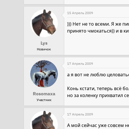
15 Апрель 2009
))) Нет не то всеми. Я же 
принято чмокаться)) и в ки
Lys
Новичок
17 Апрель 2009
а я вот не люблю целовать
Конь кстати, теперь всё б
Rosomaxa
но за коленку прихватил се
Участник
17 Апрель 2009
А мой сейчас уже совсем не