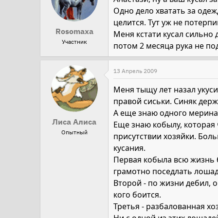
Одно дело хватать за одежд
целится. Тут уж не потерп
Rosomaxa
Меня кстати кусал сильно 
Участник
потом 2 месяца рука не под
13 Апрель 2009
Меня тыщу лет назал укусил
правой сиськи. Синяк держ
А еще знаю одного мерина,
Лиса Алиса
Еще знаю кобылу, которая ч
Опытный
присутствии хозяйки. Боль
кусания.
Первая кобыла всю жизнь б
грамотно поседлать лошад
Второй - по жизни дебил, о
кого боится.
Третья - разбалованная хо
Ни с одной из этих лошаде