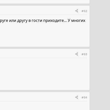
#52
руге или другу в гости приходите... У многих
#53
#54