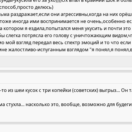
унды-укусила его за ухо))))Ох впал в крайний шок и бол
 способ,просто делюсь)
ьма раздражает,если они агрессивны,когда на них орёш
 тоже иногда ими воспринимается не очень,особенно ес
а котором я ездила,попытался меня укусить и почти это 
 бы слегка потрясла его голову с уничтожающим видом,ч
 мой взгляд передал весь спектр эмоций и то что если 
мне жалостливо-испуганным взглядом "я понял,я понял,вс
-то из шеи кусок с три копейки (советских) выгрыз... Он 
а стухла... насколько это, вообще, возможно для будеги.