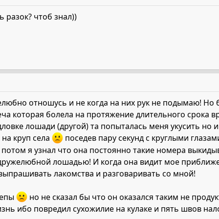
 разок? чтоб знал))
любно отношусь и не когда на них рук не подымаю! Но б
еча которая болела на протяжение длительного срока в
дловке лошади (другой) та попыталась меня укусить но и
а на круп села
поседев пару секунд с круглыми глазам
о потом я узнал что она постоянно такие номера выкиды
 дружелюбной лошадью! И когда она видит мое приближе
ыпрашивать лакомства и разговаривать со мной!
репы
но не сказал бы что он оказался таким не прод
знь ибо повредил сухожилие на кулаке и пять швов на