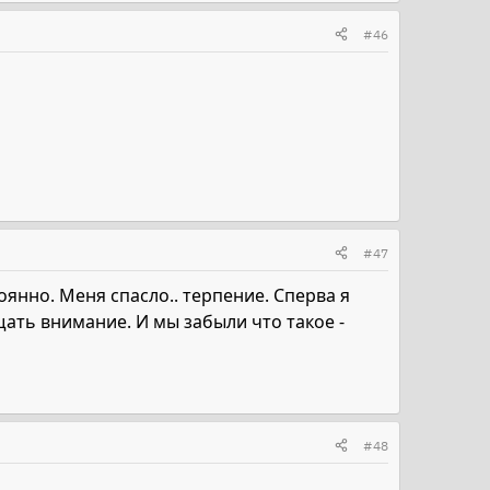
#46
#47
янно. Меня спасло.. терпение. Сперва я
щать внимание. И мы забыли что такое -
#48