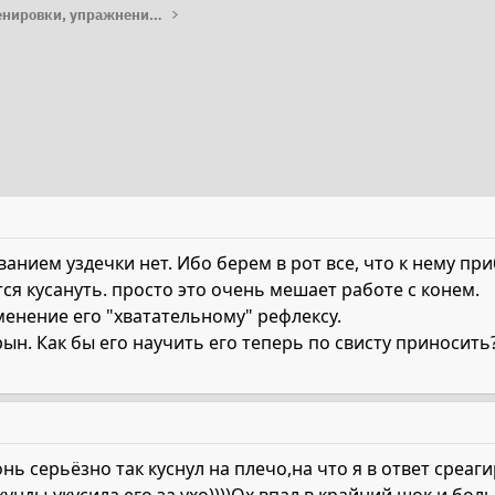
Работа с лошадью: тренировки, упражнения, лайфхаки
ванием уздечки нет. Ибо берем в рот все, что к нему пр
тся кусануть. просто это очень мешает работе с конем.
енение его "хватательному" рефлексу.
рын. Как бы его научить его теперь по свисту приносить
конь серьёзно так куснул на плечо,на что я в ответ сре