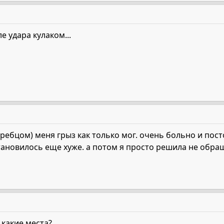
е удара кулаком...
ебцом) меня грыз как только мог. очень больно и посто
тановилось еще хуже. а потом я просто решила не обра
а какие места?