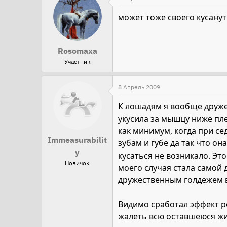
может тоже своего кусануть
Rosomaxa
Участник
8 Апрель 2009
К лошадям я вообще друже
укусила за мышцу ниже пл
как минимум, когда при се
Immeasurabilit
зубам и губе да так что он
y
кусаться не возникало. Эт
Новичок
моего случая стала самой
дружественным голдежем в
Видимо сработал эффект 
жалеть всю оставшеюся жи