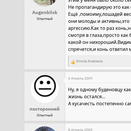
этим у меня было около сек
Не пропагандирую это как
Augenblick
Ещё ,помоиму,лошадей вес
Опытный
они молоды и активны,это
аргессию.Как то раз конь,н
смотря в глаза,просто как
какой он нихороший.Видимо
спрячется,и конь ответил 
Simola Anastasia
Р
е
а
6 Апрель 2009
к
Ну, я одному буденовцу как
ц
жизнь остался...
и
А кусачесть постепенно сам
и
посторонний
:
Опытный
8 Апрель 2009