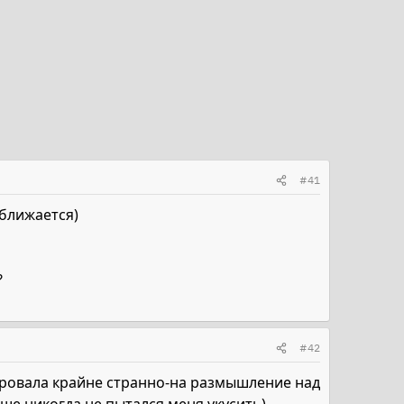
#41
иближается)
?
#42
агировала крайне странно-на размышление над