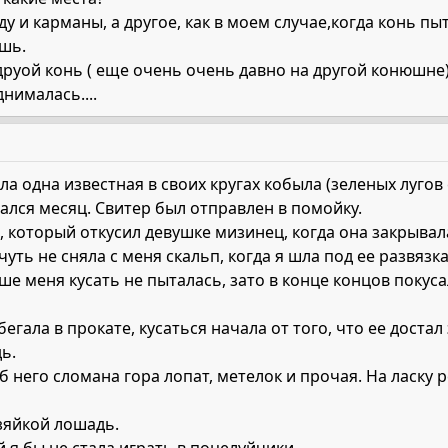
у и карманы, а другое, как в моем случае,когда конь пыт
ишь.
друой конь ( еще очень очень давно на другой конюшне
нималась....
а одна известная в своих кругах кобыла (зеленых лугов 
ался месяц. Свитер был отправлен в помойку.
 который откусил девушке мизинец, когда она закрывала
уть не сняла с меня скальп, когда я шла под ее развязк
ше меня кусать не пыталась, зато в конце концов покус
егала в прокате, кусаться начала от того, что ее доста
ь.
б него сломана гора лопат, метелок и прочая. На ласку р
зяйкой лошадь.
й я бы не стала играть в поцелуйчики.