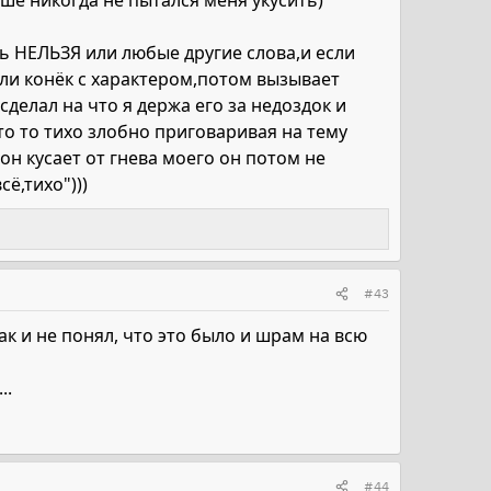
ьше никогда не пытался меня укусить)
ь НЕЛЬЗЯ или любые другие слова,и если
ли конёк с характером,потом вызывает
сделал на что я держа его за недоздок и
то то тихо злобно приговаривая на тему
он кусает от гнева моего он потом не
ё,тихо")))
#43
так и не понял, что это было и шрам на всю
..
#44