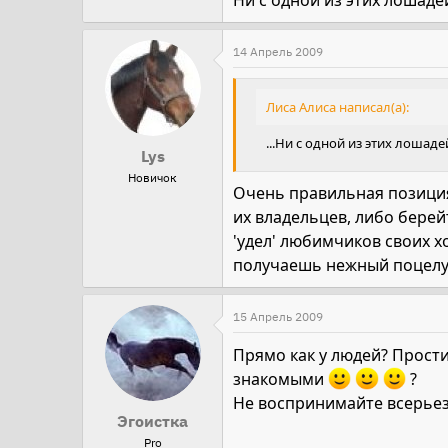
14 Апрель 2009
Лиса Алиса написал(а):
...Ни с одной из этих лошаде
Lys
Новичок
Очень правильная позиция.
их владельцев, либо бере
'удел' любимчиков своих х
получаешь нежный поцелуй 
15 Апрель 2009
Прямо как у людей? Прост
знакомыми
?
Не воспринимайте всерьез
Эгоистка
Pro