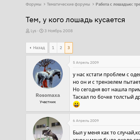
Форумы
Тематические форумы
Тем, у кого лошадь кусается
А
Д
Lys
3 Ноябрь 2008
в
а
т
т
Назад
1
2
3
о
а
р
н
5 Апрель 2009
т
а
у нас кстати проблем с оде
е
ч
но он и с трензелем пытае
м
а
Но сегодня вот нашла прим
ы
л
Rosomaxa
Таскал по бочке толстый д
а
Участник
6 Апрель 2009
Был у меня как то случай,