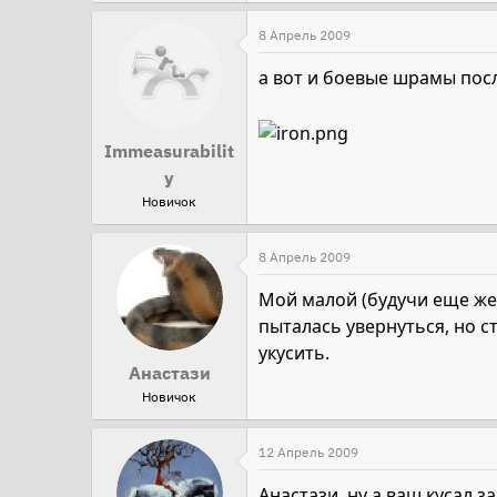
8 Апрель 2009
а вот и боевые шрамы посл
Immeasurabilit
y
Новичок
8 Апрель 2009
Мой малой (будучи еще жер
пыталась увернуться, но с
укусить.
Анастази
Новичок
12 Апрель 2009
Анастази, ну а ваш кусал з