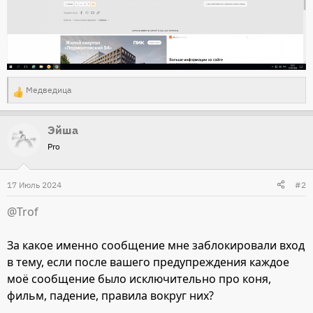
Медведица
Р
е
Эйша
а
Pro
к
ц
и
17 Июль 2024
#2
и
@Trof
:
За какое именно сообщение мне заблокировали вход
в тему, если после вашего предупреждения каждое
моё сообщение было исключительно про коня,
фильм, падение, правила вокруг них?