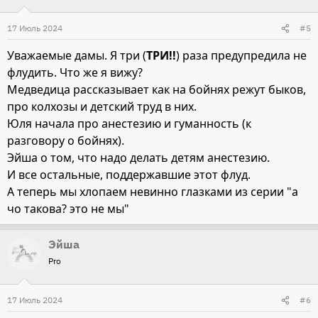
ц
и
17 Июль 2024
#5
и
Уважаемые дамы. Я три (
ТРИ!!
) раза предупредила не
:
флудить. Что же я вижу?
Медведица рассказывает как на бойнях режут быков,
про колхозы и детский труд в них.
Юля начала про анестезию и гуманность (к
разговору о бойнях).
Эйша о том, что надо делать детям анестезию.
И все остальные, поддержавшие этот флуд.
А теперь мы хлопаем невинно глазками из серии "а
чо такова? это не мы"
Эйша
Pro
17 Июль 2024
#6