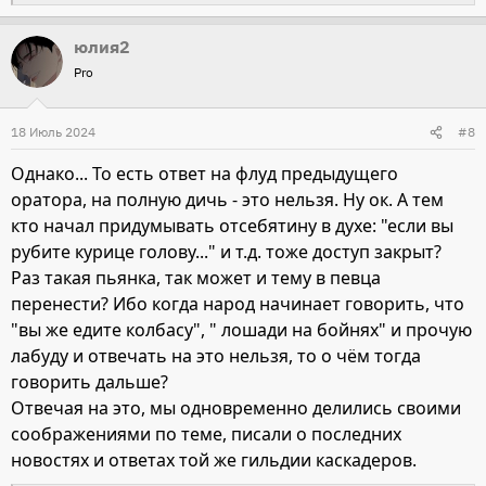
е
юлия2
а
Pro
к
ц
и
18 Июль 2024
#8
и
Однако... То есть ответ на флуд предыдущего
:
оратора, на полную дичь - это нельзя. Ну ок. А тем
кто начал придумывать отсебятину в духе: "если вы
рубите курице голову..." и т.д. тоже доступ закрыт?
Раз такая пьянка, так может и тему в певца
перенести? Ибо когда народ начинает говорить, что
"вы же едите колбасу", " лошади на бойнях" и прочую
лабуду и отвечать на это нельзя, то о чём тогда
говорить дальше?
Отвечая на это, мы одновременно делились своими
соображениями по теме, писали о последних
новостях и ответах той же гильдии каскадеров.