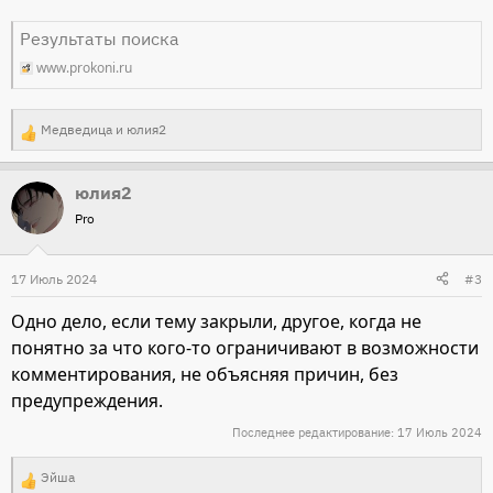
Результаты поиска
www.prokoni.ru
Медведица
и
юлия2
Р
е
юлия2
а
Pro
к
ц
и
17 Июль 2024
#3
и
Одно дело, если тему закрыли, другое, когда не
:
понятно за что кого-то ограничивают в возможности
комментирования, не объясняя причин, без
предупреждения.
Последнее редактирование:
17 Июль 2024
Эйша
Р