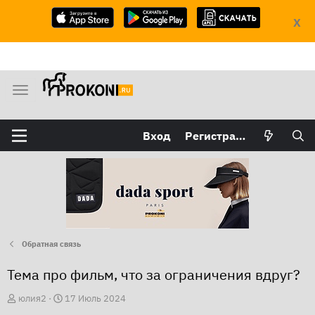
X
М
е
н
Вход
Регистрация
ю
Обратная связь
Тема про фильм, что за ограничения вдруг?
А
Д
юлия2
17 Июль 2024
в
а