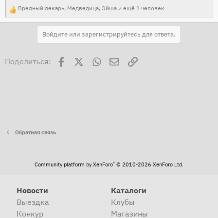
Вредный лекарь
,
Медведица
,
Эйша
и ещё 1 человек
Р
е
Войдите или зарегистрируйтесь для ответа.
а
к
Facebook
X
WhatsApp
Электронная почта
Ссылка
ц
Поделиться:
и
и
:
Обратная связь
®
Community platform by XenForo
© 2010-2026 XenForo Ltd.
Новости
Каталоги
Выездка
Клубы
Конкур
Магазины