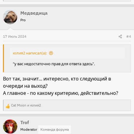
е
Медведица
а
Pro
к
ц
и
17 Июль 2024
#4
и
:
юлия2 написал(а):
"у вас недостаточно прав для ответа здесь".
Вот так, значит... интересно, кто следующий в
очереди на выход?
А главное - по какому критерию, действительно?
Cat Moon
и
юлия2
Р
е
Trof
а
Moderator
Команда форума
к