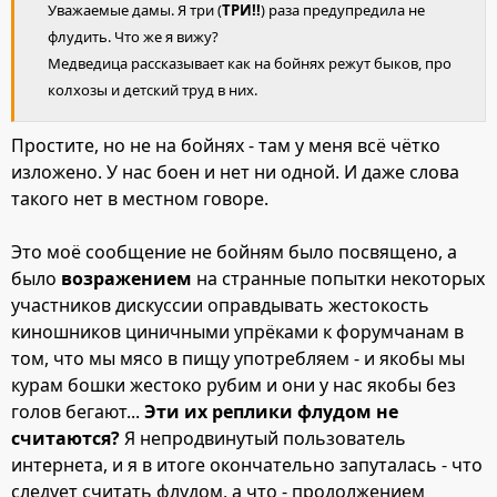
Уважаемые дамы. Я три (
ТРИ!!
) раза предупредила не
флудить. Что же я вижу?
Медведица рассказывает как на бойнях режут быков, про
колхозы и детский труд в них.
Простите, но не на бойнях - там у меня всё чётко
изложено. У нас боен и нет ни одной. И даже слова
такого нет в местном говоре.
Это моё сообщение не бойням было посвящено, а
было
возражением
на странные попытки некоторых
участников дискуссии оправдывать жестокость
киношников циничными упрёками к форумчанам в
том, что мы мясо в пищу употребляем - и якобы мы
курам бошки жестоко рубим и они у нас якобы без
голов бегают...
Эти их реплики флудом не
считаются?
Я непродвинутый пользователь
интернета, и я в итоге окончательно запуталась - что
следует считать флудом, а что - продолжением