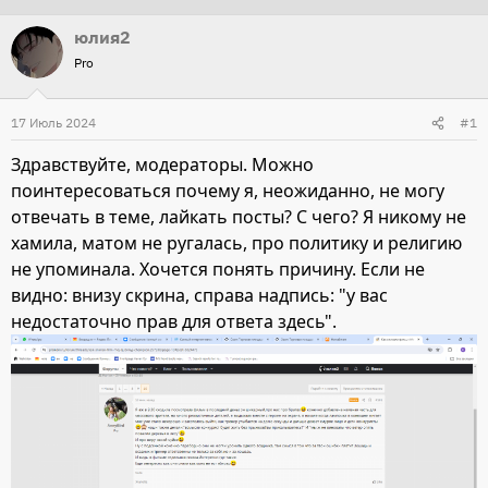
т
т
юлия2
о
а
Pro
р
н
т
а
17 Июль 2024
#1
е
ч
м
а
Здравствуйте, модераторы. Можно
ы
л
поинтересоваться почему я, неожиданно, не могу
а
отвечать в теме, лайкать посты? С чего? Я никому не
хамила, матом не ругалась, про политику и религию
не упоминала. Хочется понять причину. Если не
видно: внизу скрина, справа надпись: "у вас
недостаточно прав для ответа здесь".