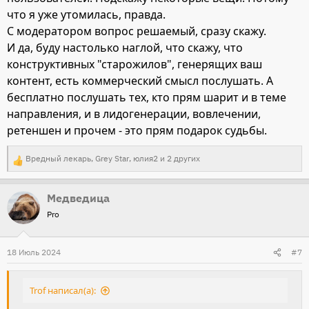
что я уже утомилась, правда.
С модератором вопрос решаемый, сразу скажу.
И да, буду настолько наглой, что скажу, что
конструктивных "старожилов", генерящих ваш
контент, есть коммерческий смысл послушать. А
бесплатно послушать тех, кто прям шарит и в теме
направления, и в лидогенерации, вовлечении,
ретеншен и прочем - это прям подарок судьбы.
Вредный лекарь
,
Grey Star
,
юлия2
и 2 других
Р
е
Медведица
а
Pro
к
ц
и
18 Июль 2024
#7
и
:
Trof написал(а):