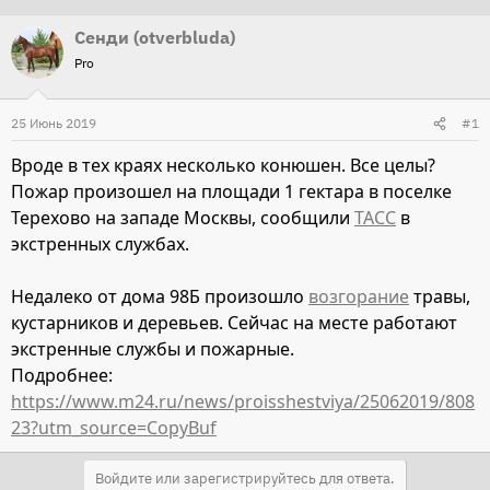
т
т
Сенди (otverbluda)
о
а
Pro
р
н
т
а
25 Июнь 2019
#1
е
ч
м
а
Вроде в тех краях несколько конюшен. Все целы?
ы
л
Пожар произошел на площади 1 гектара в поселке
а
Терехово на западе Москвы, сообщили
ТАСС
в
экстренных службах.
Недалеко от дома 98Б произошло
возгорание
травы,
кустарников и деревьев. Сейчас на месте работают
экстренные службы и пожарные.
Подробнее:
https://www.m24.ru/news/proisshestviya/25062019/808
23?utm_source=CopyBuf
Войдите или зарегистрируйтесь для ответа.