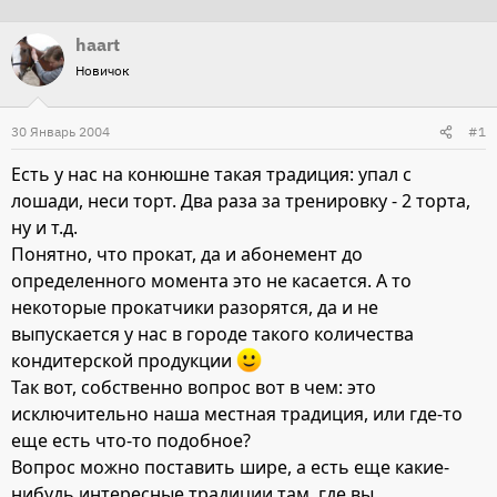
т
т
haart
о
а
Новичок
р
н
т
а
30 Январь 2004
е
ч
#1
м
а
Есть у нас на конюшне такая традиция: упал с
ы
л
лошади, неси торт. Два раза за тренировку - 2 торта,
а
ну и т.д.
Понятно, что прокат, да и абонемент до
определенного момента это не касается. А то
некоторые прокатчики разорятся, да и не
выпускается у нас в городе такого количества
кондитерской продукции
Так вот, собственно вопрос вот в чем: это
исключительно наша местная традиция, или где-то
еще есть что-то подобное?
Вопрос можно поставить шире, а есть еще какие-
нибудь интересные традиции там, где вы