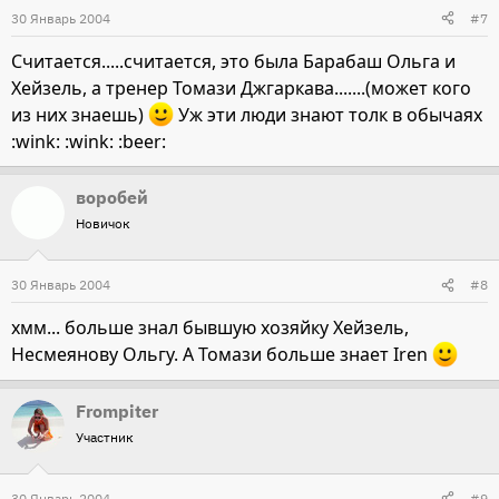
30 Январь 2004
#7
Считается.....считается, это была Барабаш Ольга и
Хейзель, а тренер Томази Джгаркава.......(может кого
из них знаешь)
Уж эти люди знают толк в обычаях
:wink: :wink: :beer:
воробей
Новичок
30 Январь 2004
#8
хмм... больше знал бывшую хозяйку Хейзель,
Несмеянову Ольгу. А Томази больше знает Iren
Frompiter
Участник
30 Январь 2004
#9