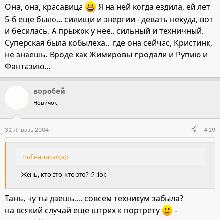
Она, она, красавица
Я на ней когда ездила, ей лет
5-6 еще было... силищи и энергии - девать некуда, вот
и бесилась. А прыжок у нее.. сильный и техничный.
Суперская была кобылеха... где она сейчас, Кристинк,
не знаешь. Вроде как Жимировы продали и Рупию и
Фантазию...
воробей
Новичок
31 Январь 2004
#19
Trof написал(а):
Жень, кто это-кто это? :? :lol:
Тань, ну ты даешь.... совсем техникум забыла?
на всякий случай еще штрих к портрету
-