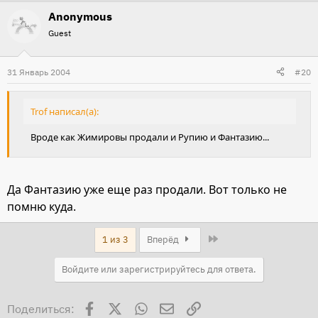
Anonymous
Guest
31 Январь 2004
#20
Trof написал(а):
Вроде как Жимировы продали и Рупию и Фантазию...
Да Фантазию уже еще раз продали. Вот только не
помню куда.
Last
1 из 3
Вперёд
Войдите или зарегистрируйтесь для ответа.
Facebook
X
WhatsApp
Электронная почта
Ссылка
Поделиться: