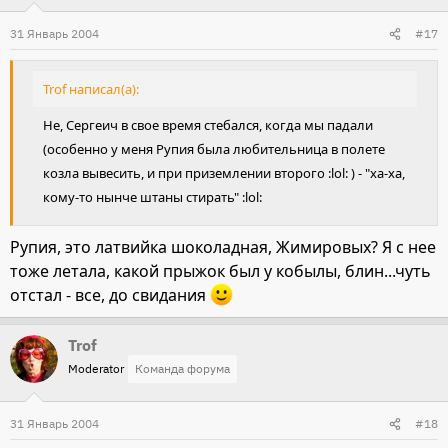
31 Январь 2004
#17
Trof написал(а):
Не, Сергеич в свое время стебался, когда мы падали
(особенно у меня Рупия была любительница в полете
козла вывесить, и при приземлении второго :lol: ) - "ха-ха,
кому-то нынче штаны стирать" :lol:
Рупия, это латвийка шоколадная, Жимировых? Я с нее
тоже летала, какой прыжок был у кобылы, блин...чуть
отстал - все, до свидания
Trof
Moderator
Команда форума
31 Январь 2004
#18