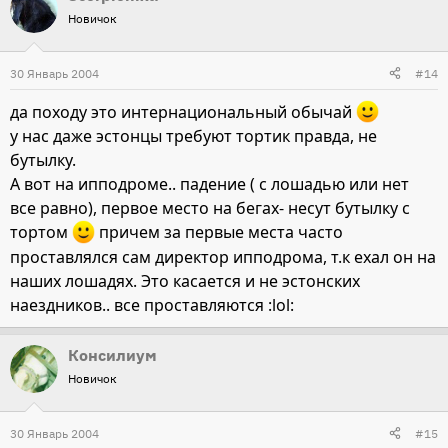
Новичок
30 Январь 2004
#14
да походу это интернациональный обычай
у нас даже эстонцы требуют тортик правда, не
бутылку.
А вот на ипподроме.. падение ( с лошадью или нет
все равно), первое место на бегах- несут бутылку с
тортом
причем за первые места часто
проставлялся сам директор ипподрома, т.к ехал он на
наших лошадях. Это касается и не эстонских
наездников.. все проставляются :lol:
Консилиум
Новичок
30 Январь 2004
#15