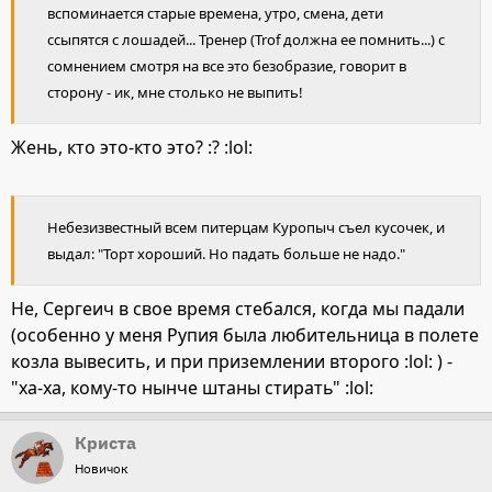
вспоминается старые времена, утро, смена, дети
ссыпятся с лошадей... Тренер (Trof должна ее помнить...) с
сомнением смотря на все это безобразие, говорит в
сторону - ик, мне столько не выпить!
Жень, кто это-кто это? :? :lol:
Небезизвестный всем питерцам Куропыч съел кусочек, и
выдал: "Торт хороший. Но падать больше не надо."
Не, Сергеич в свое время стебался, когда мы падали
(особенно у меня Рупия была любительница в полете
козла вывесить, и при приземлении второго :lol: ) -
"ха-ха, кому-то нынче штаны стирать" :lol:
Криста
Новичок