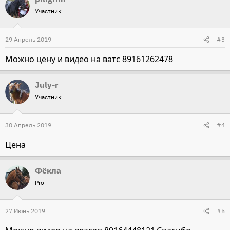
Участник
29 Апрель 2019
#3
Можно цену и видео на ватс 89161262478
July-r
Участник
30 Апрель 2019
#4
Цена
Фёкла
Pro
27 Июнь 2019
#5