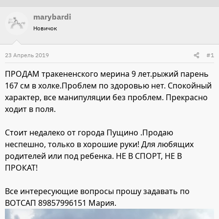
т
т
marybardi
о
а
Новичок
р
н
т
а
23 Апрель 2019
#1
е
ч
м
а
ПРОДАМ тракененского мерина 9 лет.рыжий парень
ы
л
167 см в холке.Проблем по здоровью нет. Спокойный
а
характер, все манипуляции без проблем. Прекрасно
ходит в поля.
Стоит недалеко от города Пущино .Продаю
неспешно, только в хорошие руки! Для любящих
родителей или под ребенка. НЕ В СПОРТ, НЕ В
ПРОКАТ!
Все интересующие вопросы прошу задавать по
ВОТСАП 89857996151 Мария.