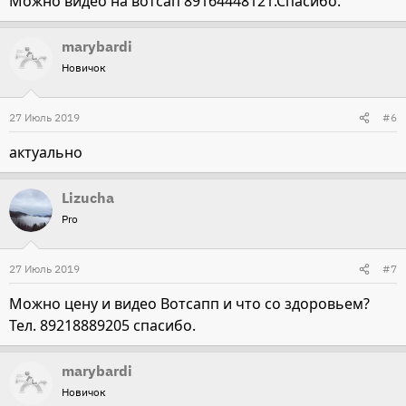
Можно видео на вотсап 89164448121.Спасибо.
marybardi
Новичок
27 Июль 2019
#6
актуально
Lizucha
Pro
27 Июль 2019
#7
Можно цену и видео Вотсапп и что со здоровьем?
Тел. 89218889205 спасибо.
marybardi
Новичок