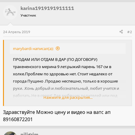
karina1919191911111
Участник
24 Апрель 2019
#2
marybardi написал(а):
ПРОДАМ ИЛИ ОТДАМ В ДАР (ПО ДОГОВОРУ)
тракененского мерина 9 лет.рыжий парень 167 см в
холке.Проблем по здоровью нет. Стоит недалеко от
города Пущино .Продаю неспешно, только в хорошие
руки. .Конь добрый и любознательный, любит учится и
работать.Не в спорт! Для любящих родителей или под
Нажмите для раскрытия...
ребенка.Все интересующие вопросы прошу задавать по
ВОТСАП 89857996151 Мария. Для меня главное что бы
Здравствуйте Можно цену и видео на ватс ап
ему было хорошо .
Посмотреть вложение 367684
89160872201
piligrim