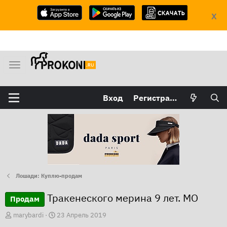
X
М
е
н
Вход
Регистрация
ю
Лошади: Куплю-продам
Тракенеского мерина 9 лет. МО
Продам
А
Д
marybardi
23 Апрель 2019
в
а