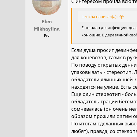
С интересом прочла всю т
Lizucha написал(а):
Elen
Есть план дезинфекции- два 
Mikhaylina
конюшне. В деревянной своб
Pro
Если душа просит дезинфе
для коневозов, тазик в рук
По поводу открытых денник
упаковывать - стереотип.
обладатели длинных шей. С
находятся на улице. Есть 
Еще один стереотип - бол
обладатель грации бегемот
сомневалась (он очень нел
образом прожили с этим о
По итогам сделанных выв
любят), правда, со стекло