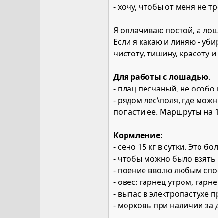
- хочу, чтобы от меня не 
Я оплачиваю постой, а лош
Если я какаю и линяю - уб
чистоту, тишину, красоту и
Для работы с лошадью
.
- плац песчаный, не особо
- рядом лес\поля, где мо
попасти ее. Маршруты на 1
Кормление
:
- сено 15 кг в сутки. Это 
- чтобы можно было взять 
- поение вволю любым сп
- овес: гарнец утром, гарн
- выпас в электропастухе 
- морковь при наличии за 