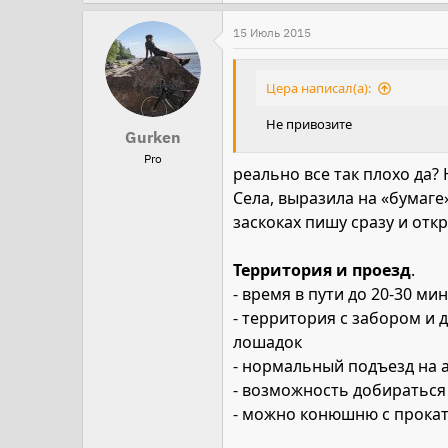
15 Июль 2015
Цера написал(а):
Не привозите
Gurken
Pro
реально все так плохо да?
Села, выразила на «бумаг
заскоках пишу сразу и откр
Территория и проезд
.
- время в пути до 20-30 ми
- территория с забором и 
лошадок
- нормальный подъезд на а
- возможность добиратьс
- можно конюшню с прокато