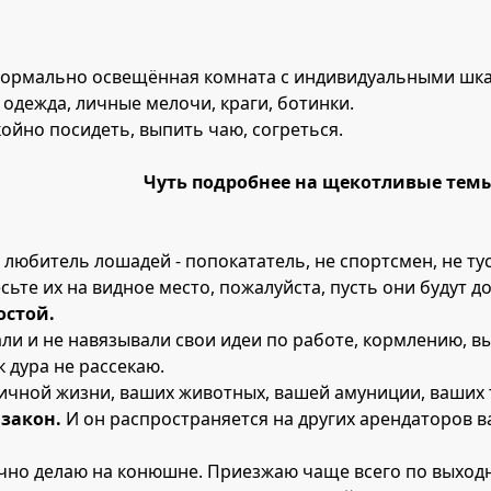
ая, нормально освещённая комната с индивидуальными ш
я одежда, личные мелочи, краги, ботинки.
окойно посидеть, выпить чаю, согреться.
Чуть подробнее на щекотливые темы
» любитель лошадей - попокататель, не спортсмен, не т
сьте их на видное место, пожалуйста, пусть они будут д
остой.
гали и не навязывали свои идеи по работе, кормлению, вы
к дура не рассекаю.
 личной жизни, ваших животных, вашей амуниции, ваших 
 закон.
И он распространяется на других арендаторов 
чно делаю на конюшне. Приезжаю чаще всего по выходн