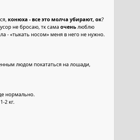
тся,
конюха - все это молча убирают, ок
?
усор не бросаю, тк сама
очень
люблю
ыла - «тыкать носом» меня в него не нужно.
ленным людом покататься на лошади,
оде нормально.
-2 кг.