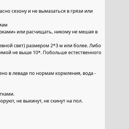
сно сезону и не вымазаться в грязи или
рмам
зюками» или расчищать, никому не мешая в
евной свет) размером 2*3 м или более. Либо
зимой не выше 10*. Побольше естественного
Сено в леваде по нормам кормления, вода -
етками.
оруют, не выкинут, не скинут на пол.