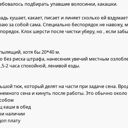
требовалось подбирать упавшие волосинки, какашки.
адь кушает, какает, писает и линяет сколько ей вздумае
ираю за собой сама. Специально беспорядок не навожу, м
 порядок. Клок шерсти после чистки уберу, но , если заб
 пылящий, хотя бы 20*40 м.
жно без риска штрафа, нанесения увечий местным озлоб
,5-2 часа спокойной, ленивой езды.
большой тюк, который делят на части при задаче сена. Вр
немного сена и кинуть после работы. Это обычно около 1
особом
ец каши в обед
при наличии
доп плату