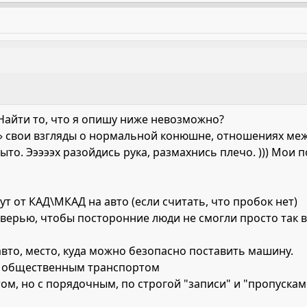
 Найти то, что я опишу ниже невозможно?
е» свои взгляды о нормальной конюшне, отношениях меж
ыто. Эээээх разойдись рука, размахнись плечо. ))) Мои п
нут от КАД\МКАД на авто (если считать, что пробок нет)
дверью, чтобы посторонние люди не смогли просто так 
вто, место, куда можно безопасно поставить машину.
я общественным транспортом
м, но с порядочным, по строгой "записи" и "пропускам