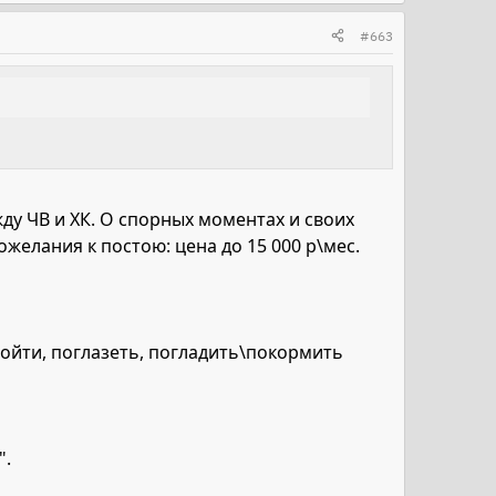
#663
ду ЧВ и ХК. О спорных моментах и своих
ожелания к постою: цена до 15 000 р\мес.
войти, поглазеть, погладить\покормить
".