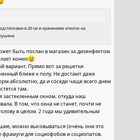
 подстилками в 20 см и хранением опилок на
арушена
ожет быть послан в магазин за дизенфектом
елает конюх
ый вариант. Прямо вот за решетки
ченный ближе к полу. Не достают даже
норм.абсолютно, да и соседи чаще всего днем
стятся там.
я застекленным окном, откуда наш
ла. В том, что окна не станет, почти не
 голову в целом. 2 года мы удивительным
ьшие, можно высовываться (очень они это
ые фрамуги для социофобов и социопатов.