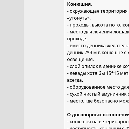
Конюшня
.
- окружающая территория т
«утонуть».
- проходы, высота потолко
- место для лечения лошад
проходе.
- вместо денника желатель
денник 2*3 м в конюшне с
освещения.
- слой опилок в деннике х
- левады хотя бы 15*15 мет
всегда.
- оборудованное место для
- сухой чистый амуничник 
- место, где безопасно мож
О договорных отношения
- конюшня на ветеринарно
- доступность конюшни с 08