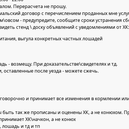
налом. Перерасчета не прошу.
омальский договор с перечислением проданных мне услу
м\овсом - предупредите, сообщите сроки устранения сб
видеть стенд \ доску объявлений с уведомлениями от ХК
итания, выгула конкретных частных лошадей
адь - возмещу. При доказательстве\свидетелях и тд.
 оставленные после уезда - можете сжечь.
зоговорочно и принимает все изменения в кормлении ил
ы быть так же прописаны и оценены ХК, а не конюхом. 
 принимает ХК\начкон, а не конюх
 лошадь и тд и тп