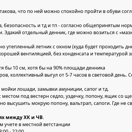
акова, что по ней можно спокойно пройти в обуви согла
в, безопасность и тд и тп - согласно общепринятым но
и. Эдакий отдельный денник, где можно возиться с «ма
но утепленный летник с окном (куда будет проходить дн
 хорошей вентиляцией, без конденсата и температурой 
отя бы 10 см, хотя бы на 90% площади денника
ров, коллективный выгул от 5-7 часов в световой день. 
 мойки лошади, замывки амуниции, сапог и тд.
с местом под вестерн седло, уздечку, попону, ящик со щ
но высушить мокрую попону, вальтрап, сапоги. Где не св
х между ХК и ЧВ
.
м учете в местной ветстанции
:00 - 22:00