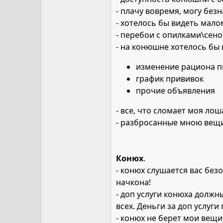
- плачу вовремя, могу без
- хотелось бы видеть мал
- перебои с опилками\сено
- на конюшне хотелось бы 
изменение рациона п
график прививок
прочие объявления
- все, что сломает моя лош
- разбросанные мною вещи,
Конюх
.
- конюх слушается вас бе
начкона!
- доп услуги конюха должн
всех. Деньги за доп услуги
- конюх не берет мои вещи,