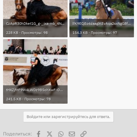
CzApR30hDket1G_g-_jxa-mb_4NrYbie-_iGURliB8IZhduPM04Xsq9EKRe8V3eMUDkN_tW-ZSx2TCDmV4IKfGNA-1.jpg
lfK9ECjEo6zaaglKEvAqa2sxNgG8fwMDeRgsRREfwwl1UgTFS9yTAIzbEpQRaoM0ocsDhidvriBi-6ky8M4m7P-_-1.jpg
228 KB · Просмотры: 98
154.3 KB · Просмотры: 97
tHXZjfitF9W4LWDz9B5ohXwF-Op3dKVEQTs1YG_ZP_qzjqYrCJanKkXJ6CjaKmnrJURDDli553LZA4jOq9MFA9OA-1.jpg
241.5 KB · Просмотры: 78
Войдите или зарегистрируйтесь для ответа.
Facebook
X
WhatsApp
Электронная почта
Ссылка
Поделиться: