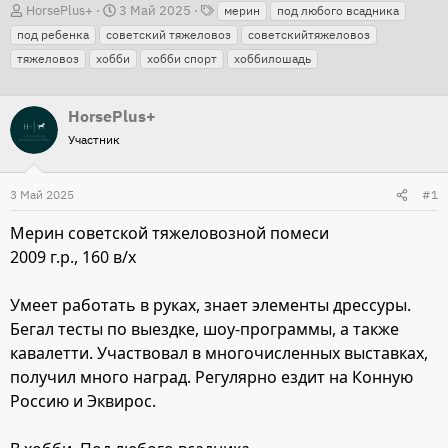
Т
А
Д
HorsePlus+
3 Май 2025
мерин
под любого всадника
е
в
а
под ребенка
советский тяжеловоз
советскийтяжеловоз
г
т
т
тяжеловоз
хобби
хобби спорт
хоббилошадь
и
о
а
р
н
HorsePlus+
т
а
Участник
е
ч
м
а
3 Май 2025
#1
ы
л
а
Мерин советской тяжеловозной помеси
2009 г.р., 160 в/х
Умеет работать в руках, знает элементы дрессуры.
Бегал тесты по выездке, шоу-программы, а также
кавалетти. Участвовал в многочисленных выставках,
получил много наград. Регулярно ездит на Конную
Россию и Эквирос.