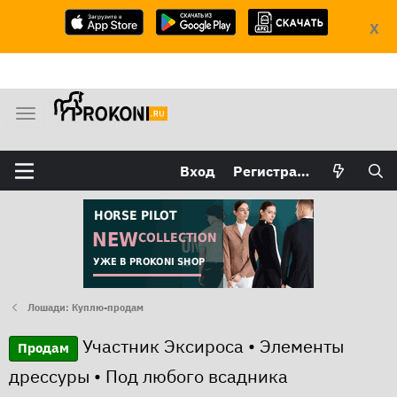
X
М
е
н
Вход
Регистрация
ю
Лошади: Куплю-продам
Участник Эксироса • Элементы
Продам
дрессуры • Под любого всадника